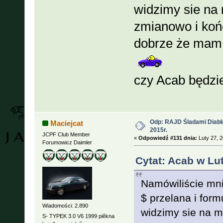
widzimy sie na 
zmianowo i końc
dobrze że mam 
czy Acab będz
Odp: RAJD Śladami Diabła
Maciejcat
2015r.
JCPF Club Member
«
Odpowiedź #131 dnia:
Luty 27, 2
Forumowicz Daimler
Cytat: Acab w Lut
Namówiliście mni
$ przelana i form
Wiadomości: 2.890
widzimy sie na m
S- TYPEK 3.0 V6 1999 piêkna