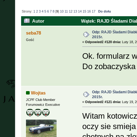
Strony:
1
2
3
4
5
6
7
8
[
9
]
10
11
12
13
14
15
16
17
Do dołu
Autor
Wątek: RAJD Śladami Diabł
Odp: RAJD Śladami Diabła
seba78
2015r.
Gość
«
Odpowiedź #120 dnia:
Luty 18, 2
Ok. formularz 
Do zobaczyska
Odp: RAJD Śladami Diabła
Wojtas
2015r.
JCPF Club Member
«
Odpowiedź #121 dnia:
Luty 19, 2
Forumowicz Executive
Witam kotowic
oczy sie smieja 
chetnych na zlo