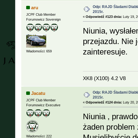
Odp: RAJD Śladami Diabła
aru
2015r.
JCPF Club Member
«
Odpowiedź #123 dnia:
Luty 19, 2
Forumowicz Sovereign
Niunia, wysłał
przejazdu. Nie 
zainteresuje.
Wiadomości: 659
XK8 (X100) 4.2 V8
Odp: RAJD Śladami Diabła
Jacatu
2015r.
JCPF Club Member
«
Odpowiedź #124 dnia:
Luty 20, 2
Forumowicz Executive
Niunia , prawdo
żaden problem
Musielibyście 
Wiadomości: 222