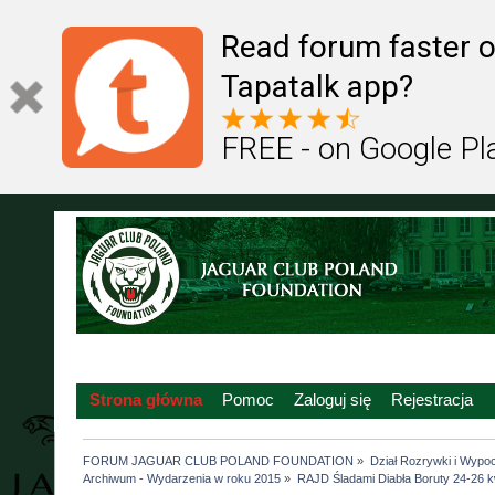
Read forum faster o
Tapatalk app?
FREE - on Google Pl
Strona główna
Pomoc
Zaloguj się
Rejestracja
FORUM JAGUAR CLUB POLAND FOUNDATION
»
Dział Rozrywki i Wypo
Archiwum - Wydarzenia w roku 2015
»
RAJD Śladami Diabła Boruty 24-26 kw