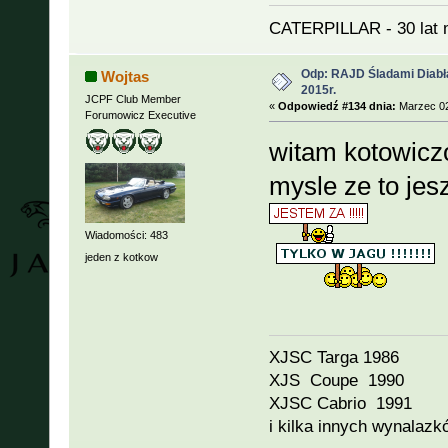
CATERPILLAR - 30 lat 
Odp: RAJD Śladami Diabła
Wojtas
2015r.
JCPF Club Member
«
Odpowiedź #134 dnia:
Marzec 02
Forumowicz Executive
witam kotowic
mysle ze to jes
Wiadomości: 483
jeden z kotkow
XJSC Targa 1986
XJS Coupe 1990
XJSC Cabrio 1991
i kilka innych wynalazk