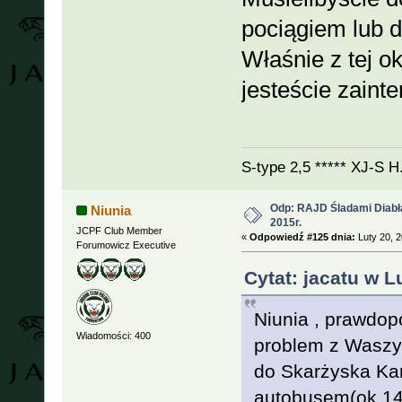
pociągiem lub 
Właśnie z tej ok
jesteście zaint
S-type 2,5 ***** XJ-S 
Odp: RAJD Śladami Diabła
Niunia
2015r.
JCPF Club Member
«
Odpowiedź #125 dnia:
Luty 20, 2
Forumowicz Executive
Cytat: jacatu w L
Niunia , prawdop
Wiadomości: 400
problem z Waszy
do Skarżyska Ka
autobusem(ok.140