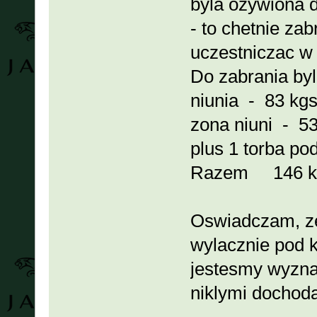
byla ozywiona du
- to chetnie zab
uczestniczac w
Do zabrania byl
niunia - 83 kg
zona niuni - 5
plus 1 torba po
Razem 146 k
Oswiadczam, ze 
wylacznie pod k
jestesmy wyznan
niklymi dochod