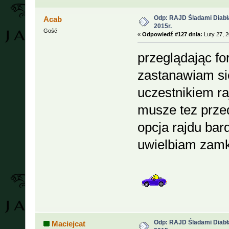
Odp: RAJD Śladami Diabła
Acab
2015r.
Gość
«
Odpowiedź #127 dnia:
Luty 27, 2
przeglądając f
zastanawiam si
uczestnikiem ra
musze tez prze
opcja rajdu bar
uwielbiam zamki
Odp: RAJD Śladami Diabła
Maciejcat