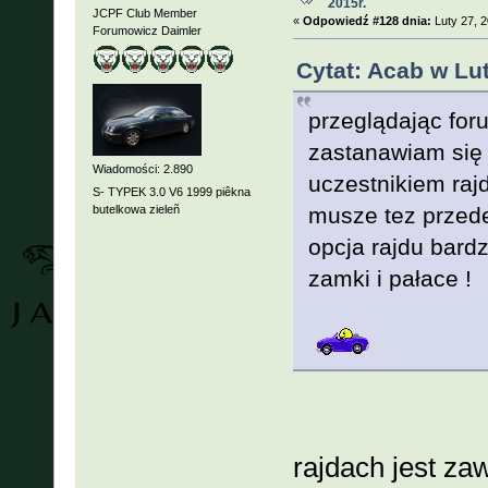
2015r.
JCPF Club Member
«
Odpowiedź #128 dnia:
Luty 27, 2
Forumowicz Daimler
Cytat: Acab w Lut
przeglądając for
zastanawiam się 
Wiadomości: 2.890
uczestnikiem raj
S- TYPEK 3.0 V6 1999 piêkna
butelkowa zieleñ
musze tez przed
opcja rajdu bard
zamki i pałace !
zaprasz
rajdach jest za