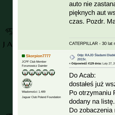
auto nie zastana
pięknych aut ws
czas. Pozdr. Ma
CATERPILLAR - 30 lat 
Odp: RAJD Śladami Diabła
Skorpion7777
2015r.
JCPF Club Member
«
Odpowiedź #129 dnia:
Luty 27, 2
Forumowicz Daimler
Do Acab:
dostałeś już ws
Po otrzymaniu F
Wiadomości: 1.489
Jaguar Club Poland Foundation
dodany na listę.
Do zobaczenia 