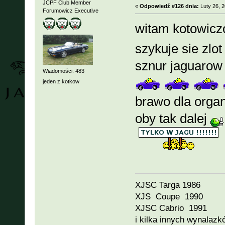
JCPF Club Member
«
Odpowiedź #126 dnia:
Luty 26, 2
Forumowicz Executive
witam kotowic
szykuje sie zlo
sznur jaguarow
Wiadomości: 483
jeden z kotkow
brawo dla orga
oby tak dalej
XJSC Targa 1986
XJS Coupe 1990
XJSC Cabrio 1991
i kilka innych wynalazk