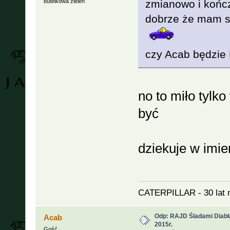
butelkowa zieleñ
zmianowo i kończ
dobrze że mam st
czy Acab będzie
no to miło tylko
być
dziekuje w imie
CATERPILLAR - 30 lat 
Odp: RAJD Śladami Diabła
Acab
2015r.
Gość