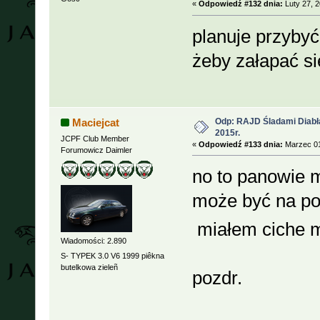
«
Odpowiedź #132 dnia:
Luty 27, 2
planuje przybyć
żeby załapać si
Odp: RAJD Śladami Diabła
Maciejcat
2015r.
JCPF Club Member
«
Odpowiedź #133 dnia:
Marzec 01
Forumowicz Daimler
no to panowie m
może być na po
miałem ciche m
Wiadomości: 2.890
S- TYPEK 3.0 V6 1999 piêkna
butelkowa zieleñ
pozdr.