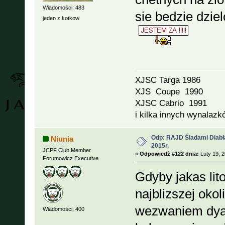
Wiadomości: 483
sie bedzie dziel
jeden z kotkow
XJSC Targa 1986
XJS Coupe 1990
XJSC Cabrio 1991
i kilka innych wynalazk
Odp: RAJD Śladami Diabła
Niunia
2015r.
JCPF Club Member
«
Odpowiedź #122 dnia:
Luty 19, 2
Forumowicz Executive
Gdyby jakas li
najblizszej oko
wezwaniem dyab
Wiadomości: 400