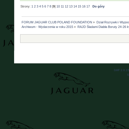
Strony:
1
2
3
4
5
6
7
8
[
9
]
10
11
12
13
14
15
16
17
Do góry
FORUM JAGUAR CLUB POLAND FOUNDATION
»
Dział Rozrywki i Wypo
Archiwum - Wydarzenia w roku 2015
»
RAJD Śladami Diabła Boruty 24-26 kw
SMF 2.0.1
S