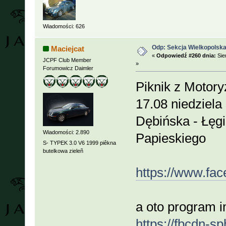
Wiadomości: 626
Odp: Sekcja Wielkopolska
Maciejcat
«
Odpowiedź #260 dnia:
Sie
JCPF Club Member
»
Forumowicz Daimler
Piknik z Motory
17.08 niedziela
Dębińska - Łęgi
Wiadomości: 2.890
Papieskiego
S- TYPEK 3.0 V6 1999 piêkna
butelkowa zieleñ
https://www.f
a oto program 
https://fbcdn-s