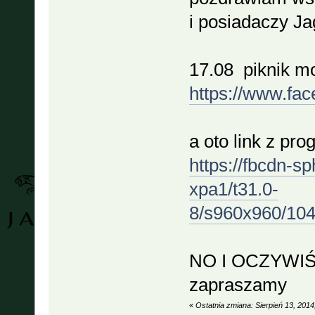
i posiadaczy J
17.08 piknik m
https://www.f
a oto link z p
https://fbcdn-s
xpa1/t31.0-
8/s960x960/10
NO I OCZYWI
zapraszamy
«
Ostatnia zmiana: Sierpień 13, 201