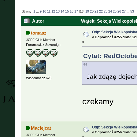
Strony:
1
...
9
10
11
12
13
14
15
16
17
[
18
]
19
20
21
22
23
24
25
26
27
...
53
Autor
Wątek: Sekcja Wielkopolsk
Odp: Sekcja Wielkopolska
tomasz
«
Odpowiedź #255 dnia:
Sie
JCPF Club Member
»
Forumowicz Sovereign
Cytat: RedOctobe
Jak zdążę dojec
Wiadomości: 626
czekamy
Odp: Sekcja Wielkopolska
Maciejcat
«
Odpowiedź #256 dnia:
Sie
JCPF Club Member