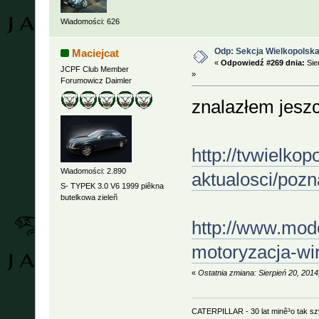
Wiadomości: 626
Odp: Sekcja Wielkopolska
Maciejcat
«
Odpowiedź #269 dnia:
Sie
JCPF Club Member
»
Forumowicz Daimler
znalazłem jeszc
http://tvwielko
Wiadomości: 2.890
aktualosci/pozn
S- TYPEK 3.0 V6 1999 piêkna
butelkowa zieleñ
http://www.mode
motoryzacja-wi
«
Ostatnia zmiana: Sierpień 20, 201
CATERPILLAR - 30 lat minê³o tak s