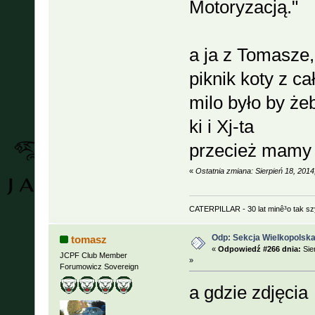
Motoryzacją."
a ja z Tomasze
piknik koty z cał
milo było by że
ki i Xj-ta
przecież mamy w
«
Ostatnia zmiana: Sierpień 18, 201
CATERPILLAR - 30 lat minê³o tak s
Odp: Sekcja Wielkopolska
tomasz
«
Odpowiedź #266 dnia:
Sie
JCPF Club Member
»
Forumowicz Sovereign
a gdzie zdjęci