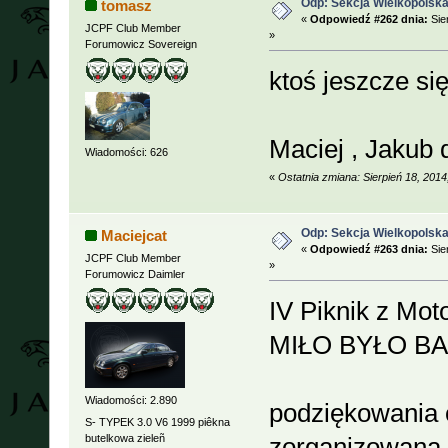
Odp: Sekcja Wielkopolska
tomasz
«
Odpowiedź #262 dnia:
Sie
JCPF Club Member
»
Forumowicz Sovereign
ktoś jeszcze si
Maciej , Jakub 
Wiadomości: 626
«
Ostatnia zmiana: Sierpień 18, 201
Odp: Sekcja Wielkopolska
Maciejcat
«
Odpowiedź #263 dnia:
Sie
JCPF Club Member
»
Forumowicz Daimler
IV Piknik z Mot
MIŁO BYŁO B
Wiadomości: 2.890
podziękowania o
S- TYPEK 3.0 V6 1999 piêkna
butelkowa zieleñ
zorganizowaną