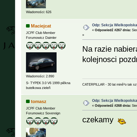
Wiadomości: 626
Odp: Sekcja Wielkopolska
Maciejcat
«
Odpowiedź #267 dnia:
Sie
JCPF Club Member
»
Forumowicz Daimler
Na razie nabie
kolejnosci pozd
Wiadomości: 2.890
S- TYPEK 3.0 V6 1999 piêkna
CATERPILLAR - 30 lat minê³o tak s
butelkowa zieleñ
Odp: Sekcja Wielkopolska
tomasz
«
Odpowiedź #268 dnia:
Sie
JCPF Club Member
Forumowicz Sovereign
czekamy