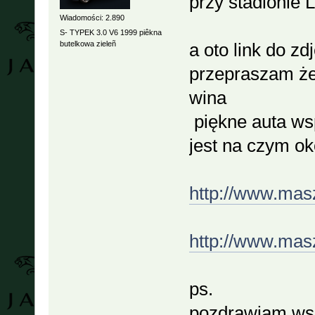
przy stadionie 
Wiadomości: 2.890
S- TYPEK 3.0 V6 1999 piêkna
butelkowa zieleñ
a oto link do zd
przepraszam że 
wina
piękne auta wsp
jest na czym o
http://www.mas
http://www.mas
ps.
pozdrawiam wsz