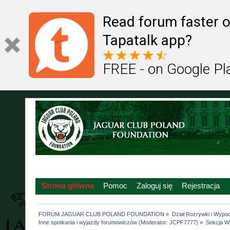
Read forum faster o
Tapatalk app?
FREE - on Google Pl
Strona główna
Pomoc
Zaloguj się
Rejestracja
FORUM JAGUAR CLUB POLAND FOUNDATION
»
Dział Rozrywki i Wypo
Inne spotkania i wyjazdy forumowiczów
(Moderator:
JCPF7777
) »
Sekcja Wi