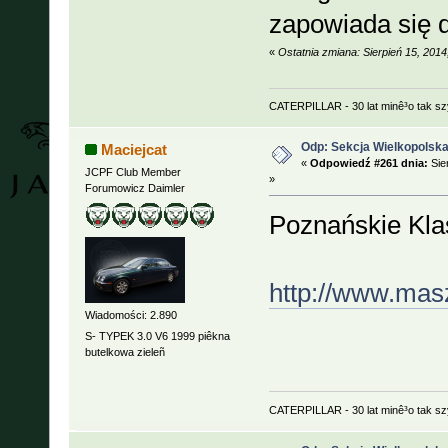
zapowiada się 
«
Ostatnia zmiana: Sierpień 15, 201
CATERPILLAR - 30 lat minê³o tak s
Odp: Sekcja Wielkopolska
Maciejcat
«
Odpowiedź #261 dnia:
Sie
JCPF Club Member
»
Forumowicz Daimler
Poznańskie Kla
http://www.mas
Wiadomości: 2.890
S- TYPEK 3.0 V6 1999 piêkna
butelkowa zieleñ
CATERPILLAR - 30 lat minê³o tak s