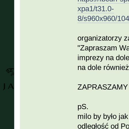
xpa1/t31.0-
8/s960x960/10
organizatorzy 
"Zapraszam Was 
imprezy na dole
na dole również
ZAPRASZAMY
pS.
milo by było ja
odległość od Po