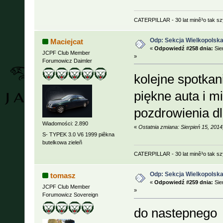
CATERPILLAR - 30 lat minê³o tak s
Odp: Sekcja Wielkopolska
Maciejcat
«
Odpowiedź #258 dnia:
Sie
JCPF Club Member
»
Forumowicz Daimler
kolejne spotka
piękne auta i m
pozdrowienia d
Wiadomości: 2.890
«
Ostatnia zmiana: Sierpień 15, 201
S- TYPEK 3.0 V6 1999 piêkna
butelkowa zieleñ
CATERPILLAR - 30 lat minê³o tak s
Odp: Sekcja Wielkopolska
tomasz
«
Odpowiedź #259 dnia:
Sie
JCPF Club Member
»
Forumowicz Sovereign
do nastepnego