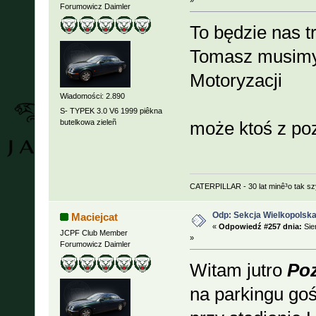
»
Forumowicz Daimler
To będzie nas 
Tomasz musimy 
Motoryzacji
Wiadomości: 2.890
S- TYPEK 3.0 V6 1999 piêkna
butelkowa zieleñ
może ktoś z po
CATERPILLAR - 30 lat minê³o tak s
Odp: Sekcja Wielkopolska
Maciejcat
«
Odpowiedź #257 dnia:
Sie
JCPF Club Member
»
Forumowicz Daimler
Witam jutro
Poz
na parkingu gośc