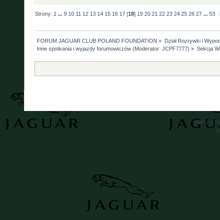
Strony:
1
...
9
10
11
12
13
14
15
16
17
[
18
]
19
20
21
22
23
24
25
26
27
...
53
FORUM JAGUAR CLUB POLAND FOUNDATION
»
Dział Rozrywki i Wypo
Inne spotkania i wyjazdy forumowiczów
(Moderator:
JCPF7777
) »
Sekcja Wi
SMF 2.0.1
S