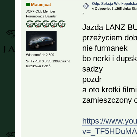
Odp: Sekcja Wielkopolska
Maciejcat
«
Odpowiedź #265 dnia:
Sie
JCPF Club Member
»
Forumowicz Daimler
Jazda LANZ BU
przeżyciem dob
nie furmanek
Wiadomości: 2.890
bo nerki i dups
S- TYPEK 3.0 V6 1999 piêkna
butelkowa zieleñ
sadzy
pozdr
a oto krotki fil
zamieszczony 
https://www.yo
v=_TF5HDuMA9M