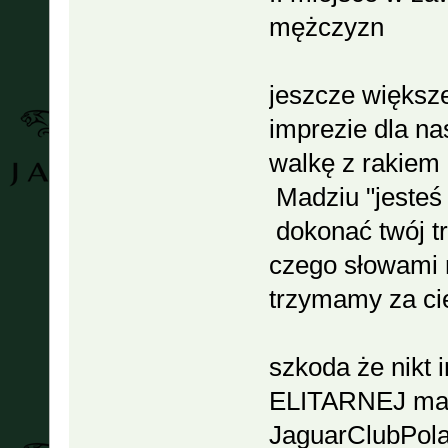
mężczyzn
jeszcze większ
imprezie dla na
walkę z rakiem
Madziu "jesteś 
dokonać twój t
czego słowami
trzymamy za cie
szkoda że nikt 
ELITARNEJ m
JaguarClubPola