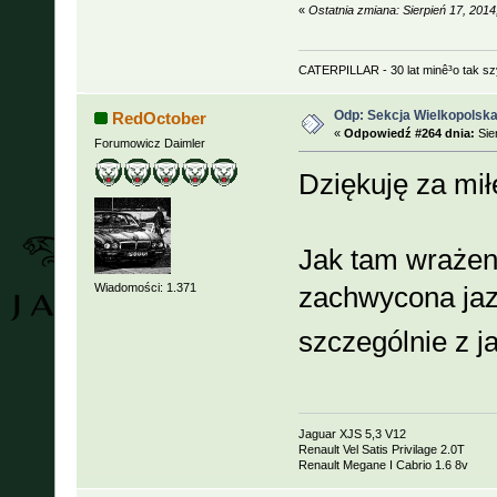
«
Ostatnia zmiana: Sierpień 17, 201
CATERPILLAR - 30 lat minê³o tak s
Odp: Sekcja Wielkopolska
RedOctober
«
Odpowiedź #264 dnia:
Sie
Forumowicz Daimler
Dziękuję za mił
Jak tam wrażen
Wiadomości: 1.371
zachwycona jaz
szczególnie z j
Jaguar XJS 5,3 V12
Renault Vel Satis Privilage 2.0T
Renault Megane I Cabrio 1.6 8v