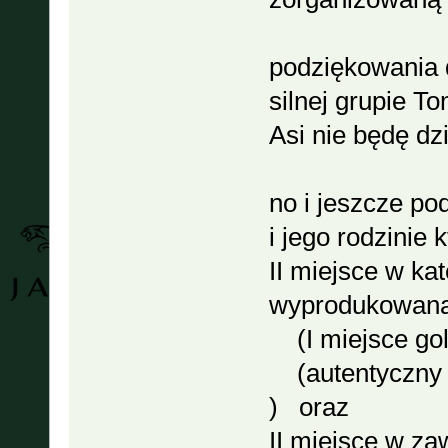
podziękowania d
silnej grupie 
Asi nie będę dz
no i jeszcze p
i jego rodzinie 
II miejsce w ka
wyprodukowaną
(I miejsce golf
(autentyczny p
) oraz
II miejsce w 