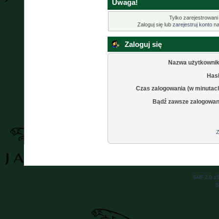
Uwaga!
Tylko zarejestrowani
Zaloguj się lub
zarejestruj konto
na
Zaloguj się
Nazwa użytkownik
Hasł
Czas zalogowania (w minutac
Bądź zawsze zalogowan
Z
SMF 2.0.1
S