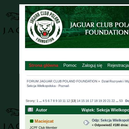
Strona główna
Pomoc
Zaloguj się
Rejestracja
FORUM JAGUAR CLUB POLAND FOUNDATION
»
Dział Rozrywki i W
Sekcja Wielkopolska - Poznań
Strony:
1
...
4
5
6
7
8
9
10
11
12
[
13
]
14
15
16
17
18
19
20
21
22
...
53
Do
Autor
Wątek: Sekcja Wielkopo
Odp: Sekcja Wielkopol
Maciejcat
«
Odpowiedź #180 dnia:
JCPF Club Member