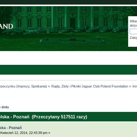
Wita
akty
Zalo
ypoczynku (Imprezy, Spotkania)
»
Rajdy, Zloty i Pikniki Jaguar Club Poland Foundation
»
In
 dołu
lska - Poznań (Przeczytany 517511 razy)
ska - Poznań
Kwiecień 12, 2014, 22:43:39 pm »