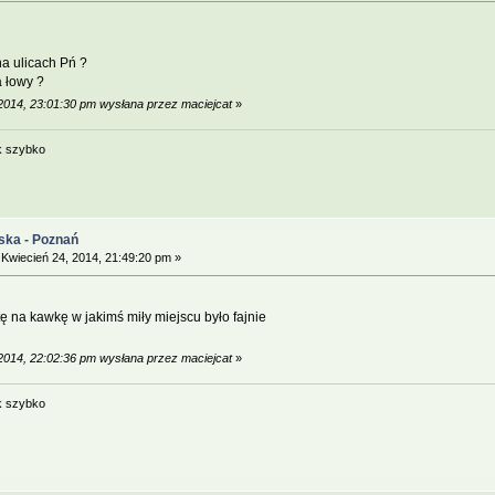
a ulicach Pń ?
a łowy ?
 2014, 23:01:30 pm wysłana przez maciejcat
»
k szybko
ska - Poznań
Kwiecień 24, 2014, 21:49:20 pm »
tę na kawkę w jakimś miły miejscu było fajnie
 2014, 22:02:36 pm wysłana przez maciejcat
»
k szybko