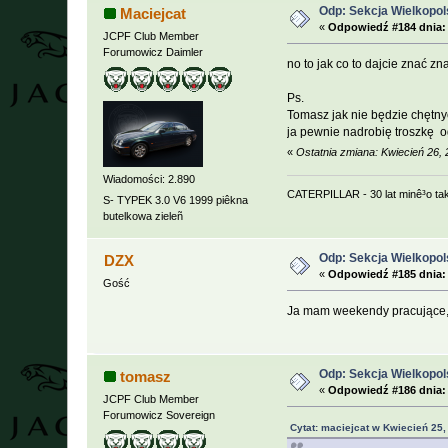
Odp: Sekcja Wielkopol
Maciejcat
«
Odpowiedź #184 dnia:
JCPF Club Member
Forumowicz Daimler
no to jak co to dajcie znać zn
Ps.
Tomasz jak nie będzie chętny
ja pewnie nadrobię troszkę 
«
Ostatnia zmiana: Kwiecień 26,
Wiadomości: 2.890
CATERPILLAR - 30 lat minê³o ta
S- TYPEK 3.0 V6 1999 piêkna
butelkowa zieleñ
Odp: Sekcja Wielkopol
DZX
«
Odpowiedź #185 dnia:
Gość
Ja mam weekendy pracujące, 
Odp: Sekcja Wielkopol
tomasz
«
Odpowiedź #186 dnia:
JCPF Club Member
Forumowicz Sovereign
Cytat: maciejcat w Kwiecień 25,