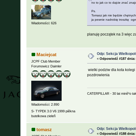
no to jak co to dajcie znać zna
Ps.
Tomasz jak nie będzie chętnych
ja pewnie nadrobię troszkę og
Wiadomości: 626
planuję początek na 3 więc 
Odp: Sekcja Wielkopol
Maciejcat
«
Odpowiedź #187 dnia:
JCPF Club Member
Forumowicz Daimler
wielki podziw dla kota koleg
pozdrowienia
CATERPILLAR - 30 lat minê³o ta
Wiadomości: 2.890
S- TYPEK 3.0 V6 1999 piêkna
butelkowa zieleñ
Odp: Sekcja Wielkopol
tomasz
«
Odpowiedź #188 dnia: