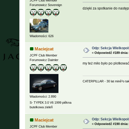
JCPF Club Member
Forumowicz Sovereign
dzięki za spotkanie do nastę
Wiadomości: 626
Odp: Sekcja Wielkopol
Maciejcat
«
Odpowiedź #189 dnia:
JCPF Club Member
Forumowicz Daimler
my też miło było po plotkow
CATERPILLAR - 30 lat minê³o ta
Wiadomości: 2.890
S- TYPEK 3.0 V6 1999 piêkna
butelkowa zieleñ
Odp: Sekcja Wielkopol
Maciejcat
«
Odpowiedź #190 dnia:
JCPF Club Member