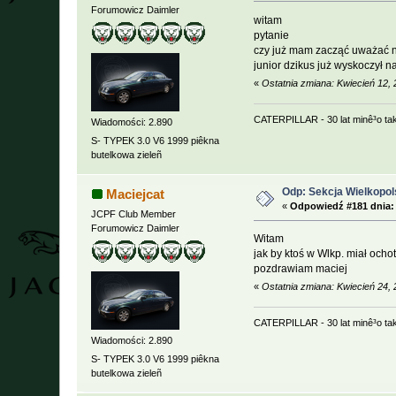
Forumowicz Daimler
witam
pytanie
czy już mam zacząć uważać n
junior dzikus już wyskoczył n
«
Ostatnia zmiana: Kwiecień 12,
CATERPILLAR - 30 lat minê³o ta
Wiadomości: 2.890
S- TYPEK 3.0 V6 1999 piêkna
butelkowa zieleñ
Odp: Sekcja Wielkopol
Maciejcat
«
Odpowiedź #181 dnia:
JCPF Club Member
Forumowicz Daimler
Witam
jak by ktoś w Wlkp. miał ocho
pozdrawiam maciej
«
Ostatnia zmiana: Kwiecień 24,
CATERPILLAR - 30 lat minê³o ta
Wiadomości: 2.890
S- TYPEK 3.0 V6 1999 piêkna
butelkowa zieleñ