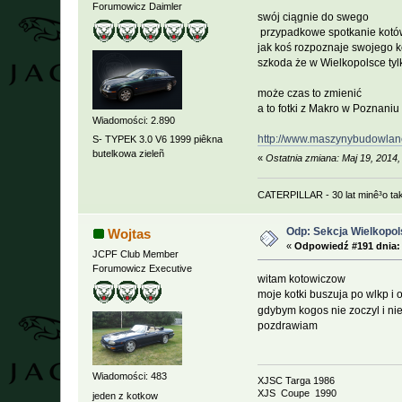
Forumowicz Daimler
swój ciągnie do swego
przypadkowe spotkanie kotó
jak koś rozpoznaje swojego k
szkoda że w Wielkopolsce ty
może czas to zmienić
a to fotki z Makro w Poznani
Wiadomości: 2.890
http://www.maszynybudowlane.
S- TYPEK 3.0 V6 1999 piêkna
butelkowa zieleñ
«
Ostatnia zmiana: Maj 19, 2014
CATERPILLAR - 30 lat minê³o ta
Odp: Sekcja Wielkopol
Wojtas
«
Odpowiedź #191 dnia:
JCPF Club Member
Forumowicz Executive
witam kotowiczow
moje kotki buszuja po wlkp i 
gdybym kogos nie zoczyl i nie
pozdrawiam
Wiadomości: 483
XJSC Targa 1986
XJS Coupe 1990
jeden z kotkow