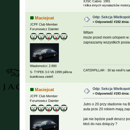
XJSC Cabrio 1991
i kilka innych wynalazków motory
Odp: Sekcja Wielkopol
Maciejcat
«
Odpowiedź #192 dnia:
JCPF Club Member
Forumowicz Daimler
Witam
może przed moim urlopem w p
zapraszamy wszystkich posia
Wiadomości: 2.890
CATERPILLAR - 30 lat minê³o ta
S- TYPEK 3.0 V6 1999 piêkna
butelkowa zieleñ
Odp: Sekcja Wielkopol
Maciejcat
«
Odpowiedź #193 dnia:
JCPF Club Member
Forumowicz Daimler
Jutro o 20 przy stadionie na 
auta prze 20 rokiem mają zap
jak nie będzie padł deszcz p
ktoś do nas dołączy ?