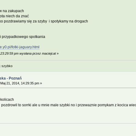
w na zakupach
ota niech da znać
lko pozdrawiamy się za szyby i spotykamy na drogach
u i przypadkowego spotkania
y0.pl/fotki-jaguary.html
, 23:29:59 pm wysłana przez maciejcat
»
k szybko
ska - Poznań
Maj 21, 2014, 14:29:35 pm »
okolicach
 pozdrowil to sorrki ale u mnie male szybki no i przewaznie pomykam z kocica wiec