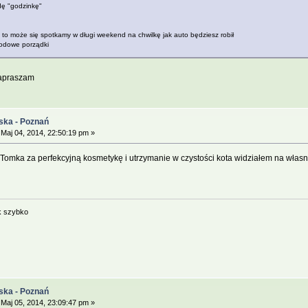
jdę "godzinkę"
 to może się spotkamy w długi weekend na chwilkę jak auto będziesz robił
rodowe porządki
zapraszam
ska - Poznań
Maj 04, 2014, 22:50:19 pm »
i Tomka za perfekcyjną kosmetykę i utrzymanie w czystości kota widziałem na włas
k szybko
ska - Poznań
Maj 05, 2014, 23:09:47 pm »