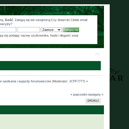
my,
Gość
.
Zaloguj się
lub
zarejestruj
.Czy dotarł do Ciebie
email
wacyjny?
guj się podając nazwę użytkownika, hasło i długość sesji
ne spotkania i wyjazdy forumowiczów
(Moderator:
JCPF7777
) »
« poprzedni
następny »
DRUKUJ