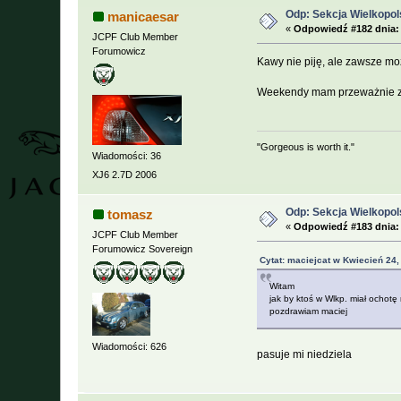
Odp: Sekcja Wielkopol
manicaesar
«
Odpowiedź #182 dnia:
JCPF Club Member
Forumowicz
Kawy nie piję, ale zawsze m
Weekendy mam przeważnie zaję
"Gorgeous is worth it."
Wiadomości: 36
XJ6 2.7D 2006
Odp: Sekcja Wielkopol
tomasz
«
Odpowiedź #183 dnia:
JCPF Club Member
Forumowicz Sovereign
Cytat: maciejcat w Kwiecień 24,
Witam
jak by ktoś w Wlkp. miał ochotę 
pozdrawiam maciej
Wiadomości: 626
pasuje mi niedziela