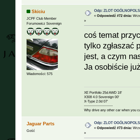
Odp: ZLOT OGÓLNOPOLSKI
Skiciu
«
Odpowiedź #72 dnia:
Wrze
JCPF Club Member
»
Forumowicz Sovereign
coś temat przyci
tylko zgłaszać 
jest, a czym na
Ja osobiście j
Wiadomości: 575
XE Portfolio 25d AWD 18'
X308 4.0 Sovereign 00'
X-Type 2.0d 07'
-----------------------
Why drive any other car when you c
Odp: ZLOT OGÓLNOPOLSKI
Jaguar Parts
«
Odpowiedź #73 dnia:
Wrze
Gość
»