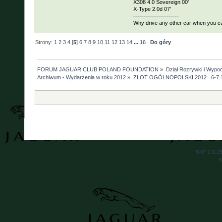
X308 4.0 Sovereign 00'
X-Type 2.0d 07'
-----------------------
Why drive any other car when you c
Strony:
1
2
3
4
[
5
]
6
7
8
9
10
11
12
13
14
...
16
Do góry
FORUM JAGUAR CLUB POLAND FOUNDATION
»
Dział Rozrywki i Wypo
Archiwum - Wydarzenia w roku 2012
»
ZLOT OGÓLNOPOLSKI 2012   6-7.1
SMF 2.0.1
S