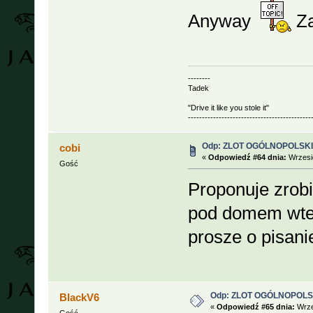
Anyway
Za
--------
Tadek
"Drive it like you stole it"
--------------------------------------------
Odp: ZLOT OGÓLNOPOLSKI 
cobi
«
Odpowiedź #64 dnia:
Wrzesie
Gość
Proponuje zrobi
pod domem wtedy 
prosze o pisani
Odp: ZLOT OGÓLNOPOLSKI
BlackV6
«
Odpowiedź #65 dnia:
Wrze