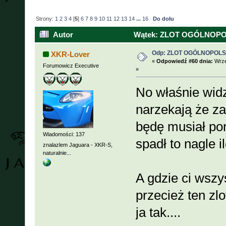
Strony:
1
2
3
4
[
5
]
6
7
8
9
10
11
12
13
14
...
16
Do dołu
Autor
Wątek: ZLOT OGÓLNOPOLSK
Odp: ZLOT OGÓLNOPOLSKI
XKR-Lover
«
Odpowiedź #60 dnia:
Wrze
Forumowicz Executive
»
No właśnie widzi
narzekają że za 
będę musiał por
Wiadomości: 137
spadł to nagle il
znalazlem Jaguara - XKR-S,
naturalnie...
A gdzie ci wszy
przecież ten zlo
ja tak....