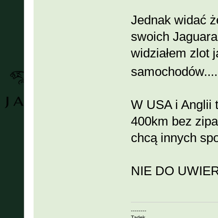
Jednak widać ż
swoich Jaguarac
widziałem zlot 
samochodów...
W USA i Anglii t
400km bez zipa
chcą innych spo
NIE DO UWIE
--------
Tadek