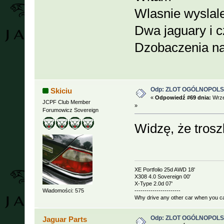
Wlasnie wyslal
Dwa jaguary i c
Dzobaczenia na
Odp: ZLOT OGÓLNOPOLSKI
Skiciu
«
Odpowiedź #69 dnia:
Wrze
JCPF Club Member
»
Forumowicz Sovereign
Widzę, że tros
XE Portfolio 25d AWD 18'
X308 4.0 Sovereign 00'
X-Type 2.0d 07'
Wiadomości: 575
-----------------------
Why drive any other car when you c
Odp: ZLOT OGÓLNOPOLSKI
Jaguar Parts