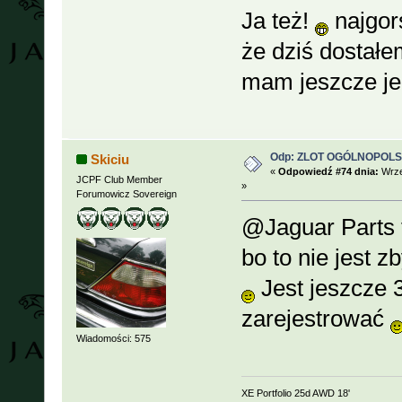
Ja też!
najgors
że dziś dostał
mam jeszcze jed
Odp: ZLOT OGÓLNOPOLSKI
Skiciu
«
Odpowiedź #74 dnia:
Wrze
JCPF Club Member
»
Forumowicz Sovereign
@Jaguar Parts t
bo to nie jest z
Jest jeszcze 
zarejestrować
Wiadomości: 575
XE Portfolio 25d AWD 18'