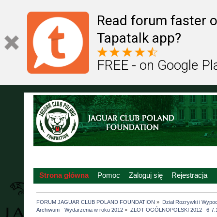
Read forum faster o
Tapatalk app?
FREE - on Google Pl
Strona główna
Pomoc
Zaloguj się
Rejestracja
FORUM JAGUAR CLUB POLAND FOUNDATION
»
Dział Rozrywki i Wypo
Archiwum - Wydarzenia w roku 2012
»
ZLOT OGÓLNOPOLSKI 2012   6-7.1