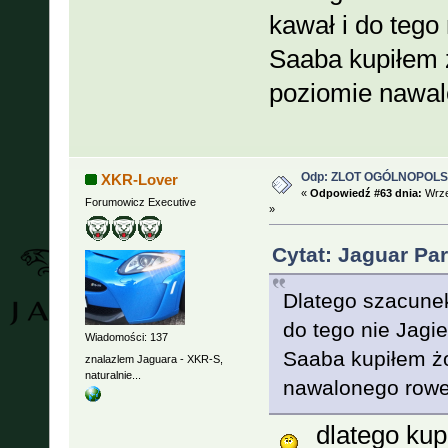
kawał i do teg
Saaba kupiłem ż
poziomie nawa
Odp: ZLOT OGÓLNOPOLSKI
XKR-Lover
«
Odpowiedź #63 dnia:
Wrze
Forumowicz Executive
»
Cytat: Jaguar Pa
Dlatego szacunek
do tego nie Jag
Wiadomości: 137
Saaba kupiłem żo
znalazlem Jaguara - XKR-S,
naturalnie...
nawalonego rowe
dlatego kup