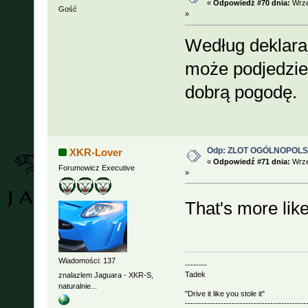
«
Odpowiedź #70 dnia:
Wrze
Gość
»
Według deklara
może podjedzie
dobrą pogodę.
Odp: ZLOT OGÓLNOPOLSKI
XKR-Lover
«
Odpowiedź #71 dnia:
Wrze
Forumowicz Executive
»
That's more like
Wiadomości: 137
--------
Tadek
znalazlem Jaguara - XKR-S,
naturalnie...
"Drive it like you stole it"
--------------------------------------------