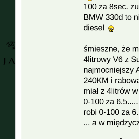
100 za 8sec. zu
BMW 330d to nie
diesel
śmieszne, że 
4litrowy V6 z S
najmocniejszy A
240KM i rabował
miał z 4litrów w
0-100 za 6.5....
robi 0-100 za 
... a w międzyc