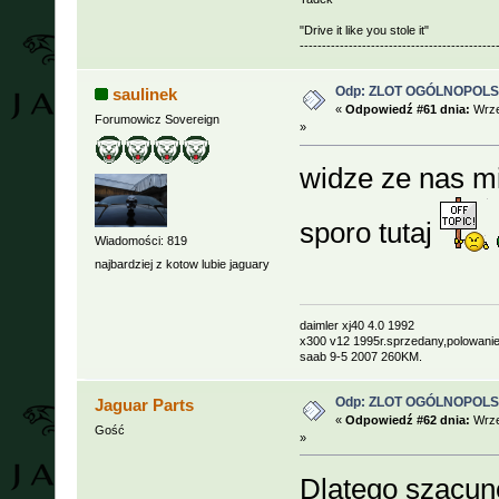
"Drive it like you stole it"
--------------------------------------------
Odp: ZLOT OGÓLNOPOLSKI
saulinek
«
Odpowiedź #61 dnia:
Wrze
Forumowicz Sovereign
»
widze ze nas mi
sporo tutaj
Wiadomości: 819
najbardziej z kotow lubie jaguary
daimler xj40 4.0 1992
x300 v12 1995r.sprzedany,polowanie
saab 9-5 2007 260KM.
Odp: ZLOT OGÓLNOPOLSKI
Jaguar Parts
«
Odpowiedź #62 dnia:
Wrze
Gość
»
Dlatego szacune