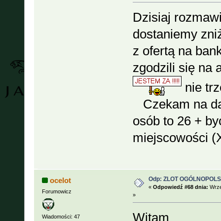
Dzisiaj rozmaw
dostaniemy zni
z ofertą na ban
zgodzili się na
nie trz
Czekam na dals
osób to 26 + by
miejscowości (X
Odp: ZLOT OGÓLNOPOLSKI
ocelot
«
Odpowiedź #68 dnia:
Wrze
Forumowicz
»
Witam
Wiadomości: 47