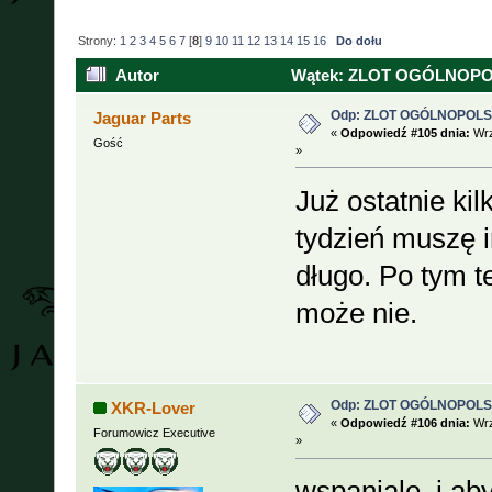
Strony:
1
2
3
4
5
6
7
[
8
]
9
10
11
12
13
14
15
16
Do dołu
Autor
Wątek: ZLOT OGÓLNOPOLSK
Odp: ZLOT OGÓLNOPOLSKI
Jaguar Parts
«
Odpowiedź #105 dnia:
Wrz
Gość
»
Już ostatnie kil
tydzień muszę im
długo. Po tym t
może nie.
Odp: ZLOT OGÓLNOPOLSKI
XKR-Lover
«
Odpowiedź #106 dnia:
Wrz
Forumowicz Executive
»
wspaniale, i ab