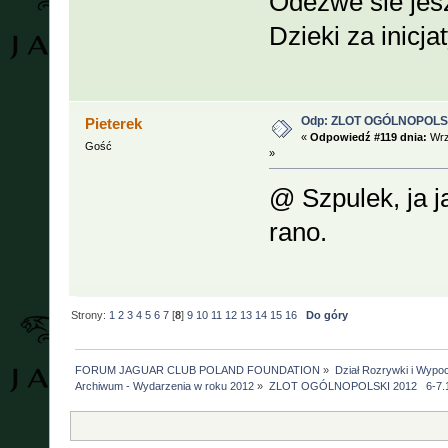
Odezwe sie jesz
Dzieki za inicja
Odp: ZLOT OGÓLNOPOLSKI
Pieterek
«
Odpowiedź #119 dnia:
Wrz
Gość
»
@ Szpulek, ja j
rano.
Strony:
1
2
3
4
5
6
7
[
8
]
9
10
11
12
13
14
15
16
Do góry
FORUM JAGUAR CLUB POLAND FOUNDATION
»
Dział Rozrywki i Wypo
Archiwum - Wydarzenia w roku 2012
»
ZLOT OGÓLNOPOLSKI 2012   6-7.1