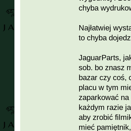
chyba wydrukow
Najłatwiej wys
to chyba dojed
JaguarParts, ja
sob. bo znasz 
bazar czy coś, 
placu w tym mi
zaparkować na 
każdym razie ja
aby zrobić film
mieć pamiętnik