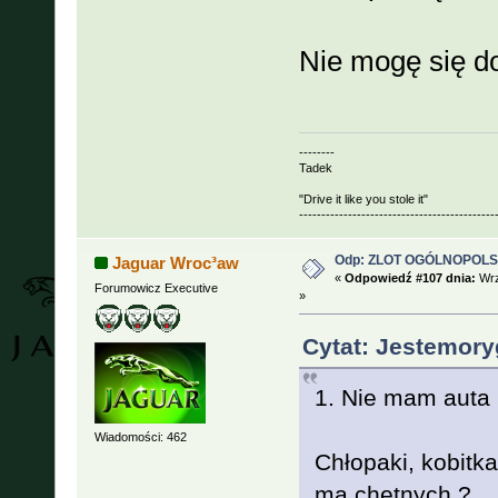
Nie mogę się do
--------
Tadek
"Drive it like you stole it"
--------------------------------------------
Odp: ZLOT OGÓLNOPOLSKI
Jaguar Wroc³aw
«
Odpowiedź #107 dnia:
Wrz
Forumowicz Executive
»
Cytat: Jestemory
1. Nie mam auta 
Wiadomości: 462
Chłopaki, kobitka
ma chętnych ?