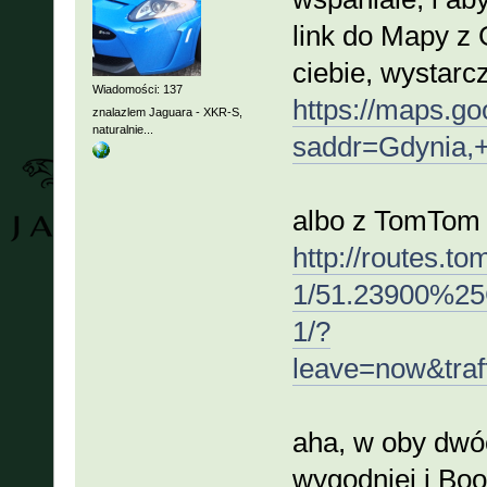
link do Mapy z 
ciebie, wystarc
Wiadomości: 137
https://maps.g
znalazlem Jaguara - XKR-S,
naturalnie...
saddr=Gdynia
albo z TomTom 
http://routes
1/51.23900%
1/?
leave=now&tra
aha, w oby dwó
wygodniej i Boo