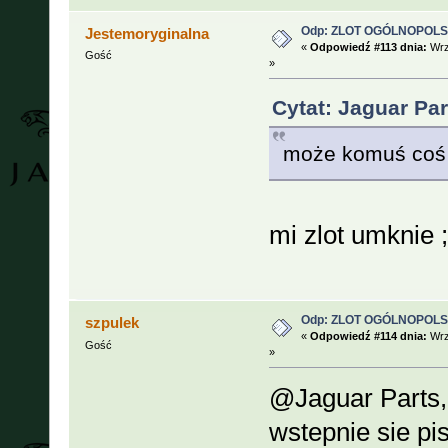
Odp: ZLOT OGÓLNOPOLSKI
Jestemoryginalna
«
Odpowiedź #113 dnia:
Wrz
Gość
»
Cytat: Jaguar Pa
może komuś co
mi zlot umknie ;
Odp: ZLOT OGÓLNOPOLSKI
szpulek
«
Odpowiedź #114 dnia:
Wrz
Gość
»
@Jaguar Parts,
wstepnie sie pi