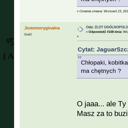
«
Ostatnia zmiana: Wrzesień 23, 20
Odp: ZLOT OGÓLNOPOLSKI
Jestemoryginalna
«
Odpowiedź #108 dnia:
Wrz
Gość
»
Cytat: JaguarSzc
Chłopaki, kobitka
ma chętnych ?
O jaaa... ale T
Masz za to buz