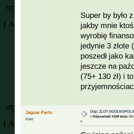
Super by było z
jakby mnie ktoś
wyrobię finan
jedynie 3 złote 
poszedł jako ka
jeszcze na paź
(75+ 130 zł) i 
przyjemnościac
Odp: ZLOT OGÓLNOPOLSKI
Jaguar Parts
«
Odpowiedź #109 dnia:
Wrz
Gość
»