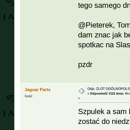
tego samego dn
@Pieterek, To
dam znac jak b
spotkac na Slas
pzdr
Odp: ZLOT OGÓLNOPOLSKI
Jaguar Parts
«
Odpowiedź #115 dnia:
Wrz
Gość
»
Szpulek a sam 
zostać do niedzi