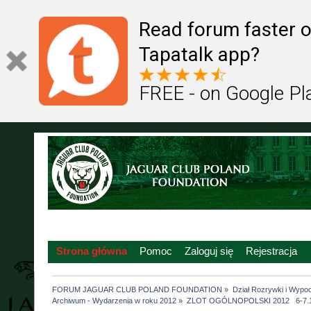
Read forum faster o
Tapatalk app?
FREE - on Google Pl
Strona główna
Pomoc
Zaloguj się
Rejestracja
FORUM JAGUAR CLUB POLAND FOUNDATION
»
Dział Rozrywki i Wypo
Archiwum - Wydarzenia w roku 2012
»
ZLOT OGÓLNOPOLSKI 2012   6-7.1