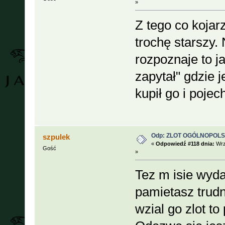
»
Z tego co kojar
trochę starszy. 
rozpoznaje to j
zapytał" gdzie 
kupił go i poje
Odp: ZLOT OGÓLNOPOLSKI
szpulek
«
Odpowiedź #118 dnia:
Wrz
Gość
»
Tez m isie wydaj
pamietasz trud
wzial go zlot t