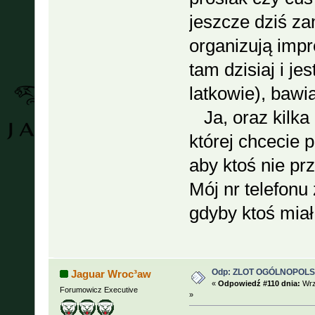
jeszcze dziś z
organizują impr
tam dzisiaj i je
latkowie), bawi
Ja, oraz kilka 
której chcecie 
aby ktoś nie prz
Mój nr telefonu
gdyby ktoś miał
Odp: ZLOT OGÓLNOPOLSKI
Jaguar Wroc³aw
«
Odpowiedź #110 dnia:
Wrz
Forumowicz Executive
»