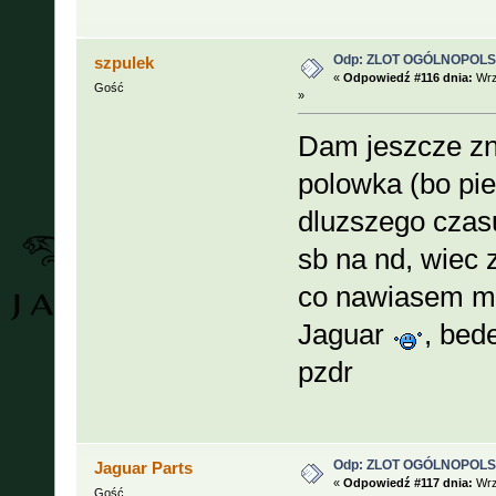
Odp: ZLOT OGÓLNOPOLSKI
szpulek
«
Odpowiedź #116 dnia:
Wrz
Gość
»
Dam jeszcze zn
polowka (bo pi
dluzszego czasu
sb na nd, wiec
co nawiasem mo
Jaguar
, bed
pzdr
Odp: ZLOT OGÓLNOPOLSKI
Jaguar Parts
«
Odpowiedź #117 dnia:
Wrz
Gość