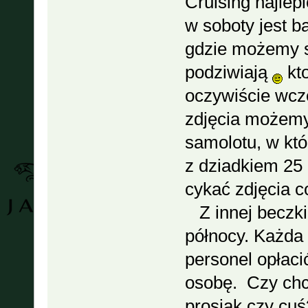
Cruising najlep
w soboty jest ba
gdzie możemy si
podziwiają
kto
oczywiście wcz
zdjęcia możemy 
samolotu, w któ
z dziadkiem 25
cykać zdjęcia c
Z innej beczki
północy. Każda 
personel opłacić
osobę. Czy chc
prosiak czy cu