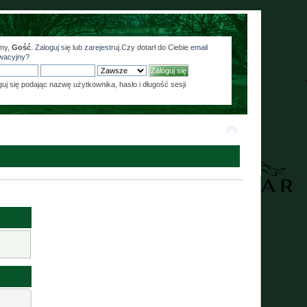
my,
Gość
.
Zaloguj się
lub
zarejestruj
.Czy dotarł do Ciebie
email
wacyjny?
guj się podając nazwę użytkownika, hasło i długość sesji