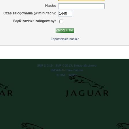
Hasło:
Czas zalogowania (w minutach):
Bądź zawsze zalogowany:
Zapomniałeś hasła?
SMF 2.0.15
|
SMF © 2015
,
Simple Machines
SMFAds
for
Free Forums
XHTML
WAP2