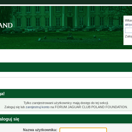
Wita
akty
Zalo
a!
Tylko zarejestrowani użytkownicy mają dostęp do tej sekcji.
Zaloguj się lub
zarejestruj konto
na FORUM JAGUAR CLUB POLAND FOUNDATION.
loguj się
Nazwa użytkownika: