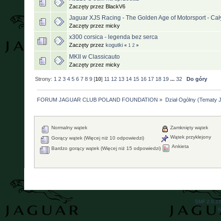
Zaczęty przez BlackV6
Jaguar XJS Racing - The Golden Age of Motorsport - Cały
Zaczęty przez micky
x300 corsica - legenda bez serca
Zaczęty przez
kogutki
«
1
2
»
MKII w Classicauto
Zaczęty przez micky
Strony:
1
2
3
4
5
6
7
8
9
[
10
]
11
12
13
14
15
16
17
18
19
...
32
Do góry
FORUM JAGUAR CLUB POLAND FOUNDATION
»
Dział Ogólny (Tematy J
Normalny wątek
Zamknięty wątek
Wątek przyklejony
Gorący wątek (Więcej niż 10 odpowiedzi)
Ankieta
Bardzo gorący wątek (Więcej niż 15 odpowiedzi)
SMF 2.0.1
S