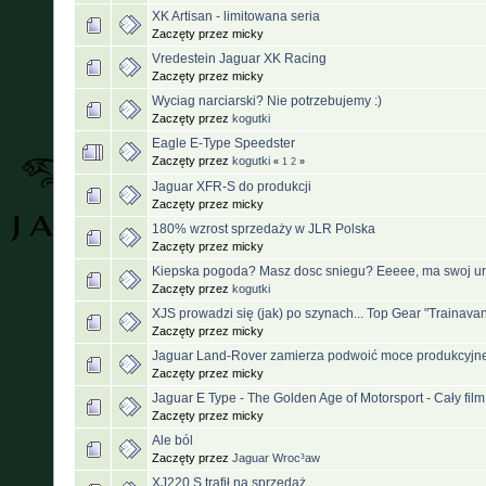
XK Artisan - limitowana seria
Zaczęty przez micky
Vredestein Jaguar XK Racing
Zaczęty przez micky
Wyciag narciarski? Nie potrzebujemy :)
Zaczęty przez
kogutki
Eagle E-Type Speedster
Zaczęty przez
kogutki
«
1
2
»
Jaguar XFR-S do produkcji
Zaczęty przez micky
180% wzrost sprzedaży w JLR Polska
Zaczęty przez micky
Kiepska pogoda? Masz dosc sniegu? Eeeee, ma swoj urok
Zaczęty przez
kogutki
XJS prowadzi się (jak) po szynach... Top Gear "Trainava
Zaczęty przez micky
Jaguar Land-Rover zamierza podwoić moce produkcyj
Zaczęty przez micky
Jaguar E Type - The Golden Age of Motorsport - Cały film
Zaczęty przez micky
Ale ból
Zaczęty przez
Jaguar Wroc³aw
XJ220 S trafił na sprzedaż