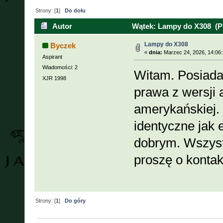
Strony: [
1
]
Do dołu
Autor
Wątek: Lampy do X308 (Pr
Lampy do X308
Byczek
«
dnia:
Marzec 24, 2026, 14:06
Aspirant
Wiadomości: 2
Witam. Posiad
XJR 1998
prawa z wersji a
amerykańskiej. 
identyczne jak 
dobrym. Wszyst
proszę o konta
Strony: [
1
]
Do góry