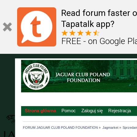
Read forum faster o
Tapatalk app?
FREE - on Google Pl
Strona główna
Pomoc
Zaloguj się
Rejestracja
FORUM JAGUAR CLUB POLAND FOUNDATION
»
Jagmarket
»
Sprzedam