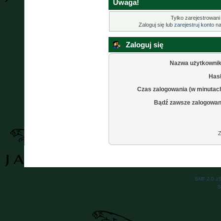
Uwaga!
Tylko zarejestrowani
Zaloguj się lub
zarejestruj konto
na
Zaloguj się
Nazwa użytkownik
Hasł
Czas zalogowania (w minutac
Bądź zawsze zalogowan
Z
SMF 2.0.1
S