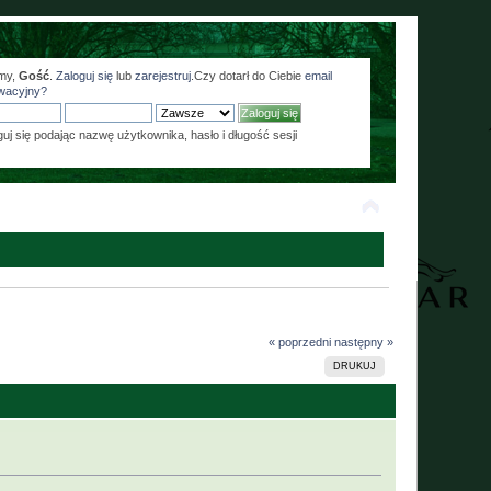
my,
Gość
.
Zaloguj się
lub
zarejestruj
.Czy dotarł do Ciebie
email
wacyjny?
guj się podając nazwę użytkownika, hasło i długość sesji
« poprzedni
następny »
DRUKUJ