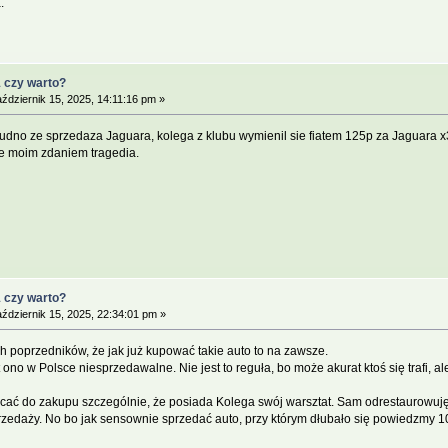
.
1 czy warto?
ździernik 15, 2025, 14:11:16 pm »
rudno ze sprzedaza Jaguara, kolega z klubu wymienil sie fiatem 125p za Jaguara x3
ze moim zdaniem tragedia.
1 czy warto?
ździernik 15, 2025, 22:34:01 pm »
ch poprzedników, że jak już kupować takie auto to na zawsze.
o w Polsce niesprzedawalne. Nie jest to reguła, bo może akurat ktoś się trafi, ale 
cać do zakupu szczególnie, że posiada Kolega swój warsztat. Sam odrestaurowuję 
przedaży. No bo jak sensownie sprzedać auto, przy którym dłubało się powiedzmy 10