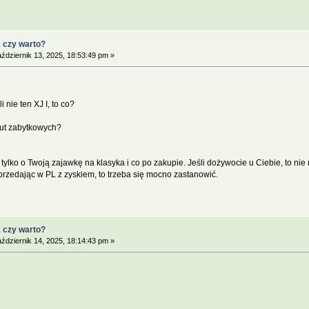
1 czy warto?
ździernik 13, 2025, 18:53:49 pm »
 nie ten XJ I, to co?
aut zabytkowych?
, tylko o Twoją zajawkę na klasyka i co po zakupie. Jeśli dożywocie u Ciebie, to nie
 sprzedając w PL z zyskiem, to trzeba się mocno zastanowić.
1 czy warto?
ździernik 14, 2025, 18:14:43 pm »