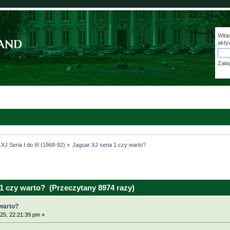
Wita
akty
Zalo
XJ Seria I do III (1968-92)
»
Jaguar XJ seria 1 czy warto?
1 czy warto? (Przeczytany 8974 razy)
 warto?
25, 22:21:39 pm »