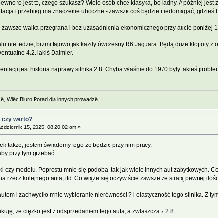
pewno to jest to, czego szukasz? Wiele osób chce klasyka, bo ładny. A później je
acja i przebieg ma znaczenie uboczne - zawsze coś będzie niedomagać, gdzieś bę
 to zawsze walka przegrana i bez uzasadnienia ekonomicznego przy aucie poniżej 
 nie jedzie, brzmi fajowo jak każdy ówczesny R6 Jaguara. Będą duże kłopoty z od
wentualne 4.2, jakiś Daimler.
tacji jest historia naprawy silnika 2.8. Chyba właśnie do 1970 były jakieś problemy
zê, Wiêc Biuro Porad dla innych prowadzê.
1 czy warto?
ździernik 15, 2025, 08:20:02 am »
tek także, jestem świadomy tego że będzie przy nim pracy.
aby przy tym grzebać.
ki czy modelu. Poprostu mnie się podoba, tak jak wiele innych aut zabytkowych. C
na rzecz kolejnego auta, itd. Co wiąże się oczywiście zawsze ze stratą pewnej iloś
utem i zachwyciło mnie wybieranie nierówności ? i elastyczność tego silnika. Z tym
ękuję, że ciężko jest z odsprzedaniem tego auta, a zwłaszcza z 2.8.