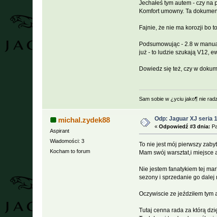
Jechałeś tym autem - czy na 
Komfort umowny. Ta dokument
Fajnie, że nie ma korozji bo
Podsumowując - 2.8 w manualu
już - to ludzie szukają V12, e
Dowiedz się też, czy w dokumen
Sam sobie w ¿yciu jako¶ nie rad
Odp: Jaguar XJ seria 
michal.zydek88
«
Odpowiedź #3 dnia:
Pa
Aspirant
Wiadomości: 3
To nie jest mój pierwszy zaby
Kocham to forum
Mam swój warsztat,i miejsce 
Nie jestem fanatykiem tej mar
sezony i sprzedanie go dalej 
Oczywiscie ze jeździłem tym a
Tutaj cenna rada za którą dzi