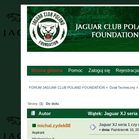
Strona główna
Pomoc
Zaloguj się
Rejestracja
FORUM JAGUAR CLUB POLAND FOUNDATION
»
Dział Techniczny
»
Strony: [
1
]
Do dołu
Autor
Wątek: Jaguar XJ seria 
Jaguar XJ seria 1 czy
michal.zydek88
«
dnia:
Październik 10, 20
Aspirant