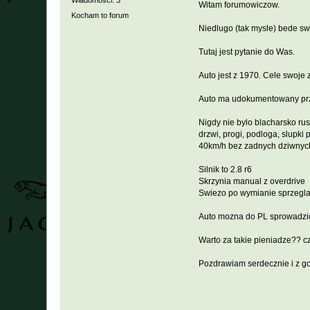
Wiadomości: 3
Witam forumowiczow.
Kocham to forum
Niedlugo (tak mysle) bede sw
Tutaj jest pytanie do Was.
Auto jest z 1970. Cele swoje z
Auto ma udokumentowany prze
Nigdy nie bylo blacharsko rus
drzwi, progi, podloga, slupki
40km/h bez zadnych dziwnyc
Silnik to 2.8 r6
Skrzynia manual z overdrive
Swiezo po wymianie sprzegla,
Auto mozna do PL sprowadzic
Warto za takie pieniadze?? 
Pozdrawiam serdecznie i z go