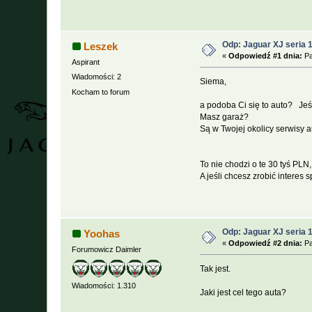
Odp: Jaguar XJ seria 
Leszek
«
Odpowiedź #1 dnia:
Pa
Aspirant
Wiadomości: 2
Siema,
Kocham to forum
a podoba Ci się to auto? Jeśli
Masz garaż?
Są w Twojej okolicy serwisy 
To nie chodzi o te 30 tyś PLN
A jeśli chcesz zrobić interes
Odp: Jaguar XJ seria 
Yoohas
«
Odpowiedź #2 dnia:
Pa
Forumowicz Daimler
Tak jest.
Wiadomości: 1.310
Jaki jest cel tego auta?