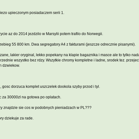
iezo upieczonym posiadaczem serii 1.
ycie az do 2014 jezdzilo w Marsylii potem trafilo do Norwegii.
bieg 55 800 km. Dwa segregatory A4 z fakturami (jeszcze odrecznie pisanymi).
zane, lakier oryginal, lekko popekany na klapie bagaznika i masce ale to tylko na
 przednie wszystko bez rdzy. Wszytkie chromy kompletne i ladne, srodek tez. przej
h dzwiekow.
 gosc dorzuca komplet uszczelek dookola szyby przod i tyl.
 za 30000zl na gotowa po oplatach.
czy znajdzie sie cos w podobnych pieniadzach w PL???
ry dziekuje za rade.