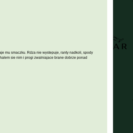
daje mu smaczku. Rdza nie wystepuje, ranty nadkoli, spody
echalem sie nim i progi zwalniajace brane dobrze ponad