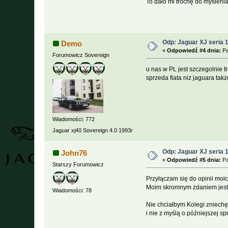
To dało mi trochę do myślenia
Odp: Jaguar XJ seria 
Demo
«
Odpowiedź #4 dnia:
Pa
Forumowicz Sovereign
u nas w PL jest szczegolnie t
sprzeda fiata niz jaguara tak
Wiadomości: 772
Jaguar xj40 Sovereign 4.0 1993r
Odp: Jaguar XJ seria 
John76
«
Odpowiedź #5 dnia:
Pa
Starszy Forumowicz
Przyłączam się do opinii moi
Moim skromnym zdaniem jest on
Wiadomości: 78
Nie chciałbym Kolegi zniechę
i nie z myślą o późniejszej s