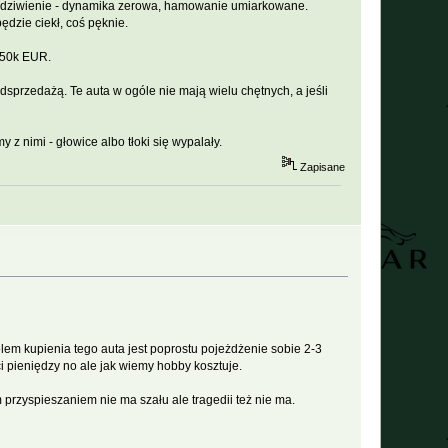
st zdziwienie - dynamika zerowa, hamowanie umiarkowane.
dzie ciekł, coś pęknie.
150k EUR.
sprzedażą. Te auta w ogóle nie mają wielu chętnych, a jeśli
 z nimi - głowice albo tłoki się wypalały.
Zapisane
elem kupienia tego auta jest poprostu pojeżdżenie sobie 2-3
ci pieniędzy no ale jak wiemy hobby kosztuje.
 przyspieszaniem nie ma szału ale tragedii też nie ma.