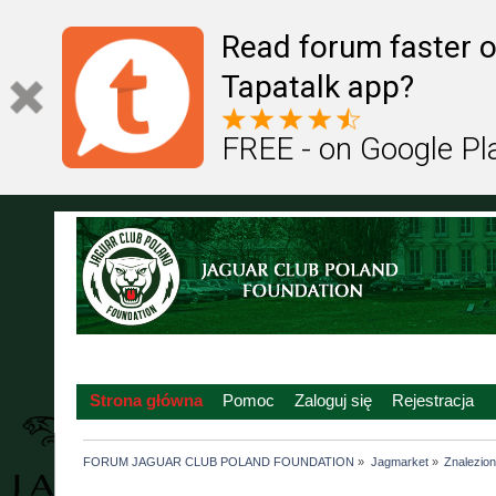
Read forum faster o
Tapatalk app?
FREE - on Google Pl
Strona główna
Pomoc
Zaloguj się
Rejestracja
FORUM JAGUAR CLUB POLAND FOUNDATION
»
Jagmarket
»
Znalezione