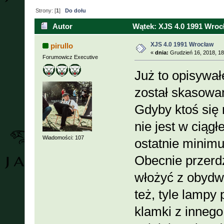
Strony: [
1
]
Do dołu
Autor
Wątek: XJS 4.0 1991 Wroc
XJS 4.0 1991 Wrocław
pirullo
«
dnia:
Grudzień 16, 2018, 18
Forumowicz Executive
Już to opisywał
został skasowa
Gdyby ktoś się 
nie jest w ciągł
Wiadomości: 107
ostatnie minimum
Obecnie przerd
włożyć z obydwu
też, tyle lampy
klamki z innego