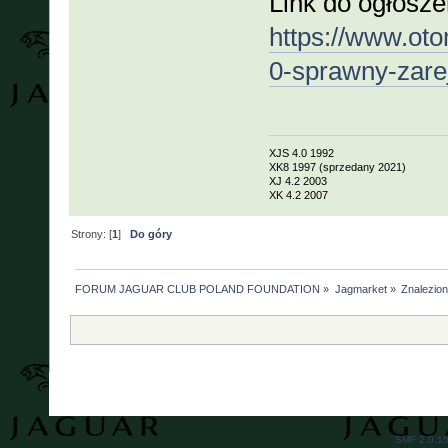
Link do ogłosze
https://www.otom
0-sprawny-zare
XJS 4.0 1992
XK8 1997 (sprzedany 2021)
XJ 4.2 2003
XK 4.2 2007
Strony: [
1
]
Do góry
FORUM JAGUAR CLUB POLAND FOUNDATION
»
Jagmarket
»
Znalezione
SMF 2.0.1