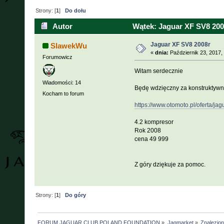
Strony: [
1
]
Do dołu
Autor
Wątek: Jaguar XF SV8 200
Jaguar XF SV8 2008r
SlawekWu
«
dnia:
Październik 23, 2017,
Forumowicz
Witam serdecznie
Wiadomości: 14
Będę wdzięczny za konstruktywne
Kocham to forum
https://www.otomoto.pl/oferta/ja
4.2 kompresor
Rok 2008
cena 49 999
Z góry dziękuje za pomoc.
Strony: [
1
]
Do góry
FORUM JAGUAR CLUB POLAND FOUNDATION
»
Jagmarket
»
Znalezione