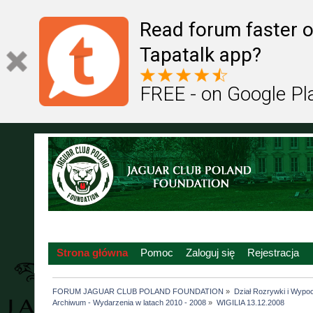
Read forum faster o
Tapatalk app?
FREE - on Google Pl
Strona główna
Pomoc
Zaloguj się
Rejestracja
FORUM JAGUAR CLUB POLAND FOUNDATION
»
Dział Rozrywki i Wypo
Archiwum - Wydarzenia w latach 2010 - 2008
»
WIGILIA 13.12.2008 