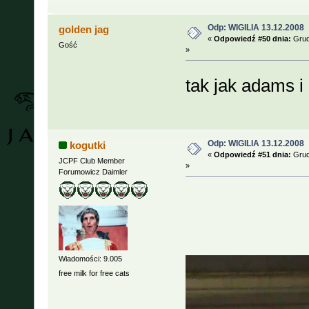
Odp: WIGILIA 13.12.2008
golden jag
«
Odpowiedź #50 dnia:
Grud
Gość
»
tak jak adams 
Odp: WIGILIA 13.12.2008
kogutki
«
Odpowiedź #51 dnia:
Grud
JCPF Club Member
»
Forumowicz Daimler
Wiadomości: 9.005
free milk for free cats