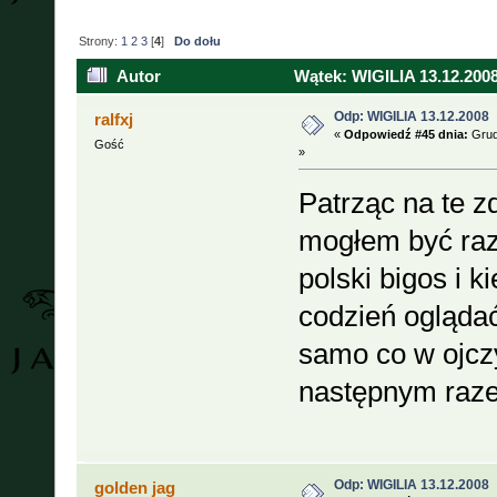
Strony:
1
2
3
[
4
]
Do dołu
Autor
Wątek: WIGILIA 13.12.2008
Odp: WIGILIA 13.12.2008
ralfxj
«
Odpowiedź #45 dnia:
Grud
Gość
»
Patrząc na te zd
mogłem być ra
polski bigos i 
codzień oglądać 
samo co w ojcz
następnym raze
Odp: WIGILIA 13.12.2008
golden jag