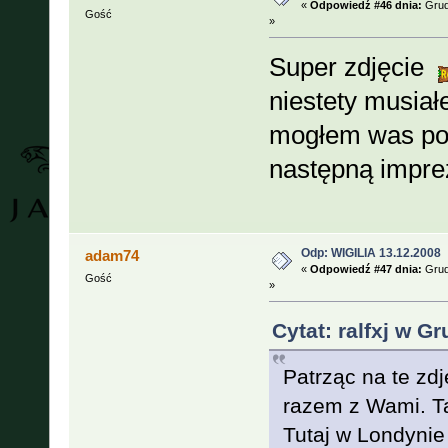
«
Odpowiedź #46 dnia:
Grud
Gość
»
Super zdjęcie
niestety musi
mogłem was poz
następną impre
Odp: WIGILIA 13.12.2008
adam74
«
Odpowiedź #47 dnia:
Grud
Gość
»
Cytat: ralfxj w G
Patrząc na te zdj
razem z Wami. Ta
Tutaj w Londynie