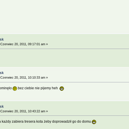
ąsk
Czerwiec 20, 2011, 09:17:01 am »
ąsk
Czerwiec 20, 2011, 10:10:33 am »
e ominęło
bez ciebie nie pijemy heh
ąsk
Czerwiec 20, 2011, 10:43:22 am »
a każdy zabiera tresera kota żeby doprowadził go do domu