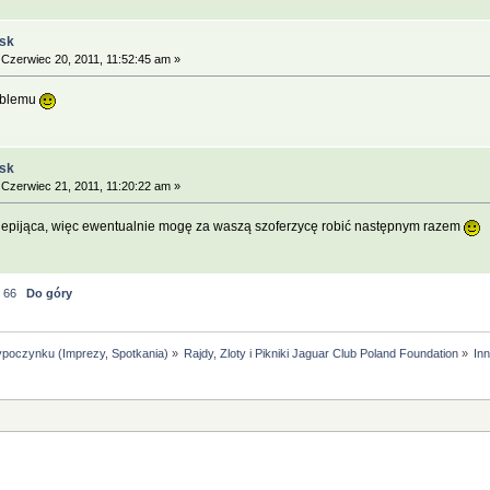
ąsk
Czerwiec 20, 2011, 11:52:45 am »
roblemu
ąsk
Czerwiec 21, 2011, 11:20:22 am »
 niepijąca, więc ewentualnie mogę za waszą szoferzycę robić następnym razem
.
66
Do góry
ypoczynku (Imprezy, Spotkania)
»
Rajdy, Zloty i Pikniki Jaguar Club Poland Foundation
»
In