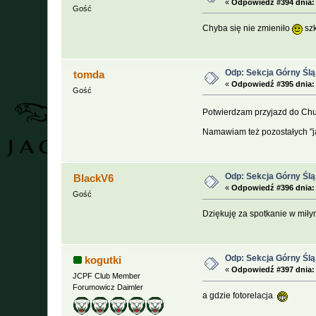
«
Odpowiedź #394 dnia:
Gość
Chyba się nie zmieniło
szk
Odp: Sekcja Górny Śl
tomda
«
Odpowiedź #395 dnia:
Gość
Potwierdzam przyjazd do Ch
Namawiam też pozostałych "
Odp: Sekcja Górny Śl
BlackV6
«
Odpowiedź #396 dnia:
Gość
Dziękuję za spotkanie w mił
Odp: Sekcja Górny Śl
kogutki
«
Odpowiedź #397 dnia:
JCPF Club Member
Forumowicz Daimler
a gdzie fotorelacja