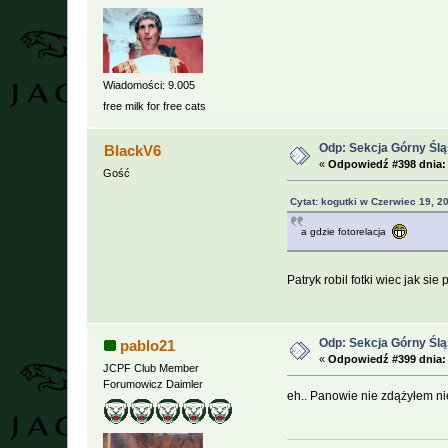
Wiadomości: 9.005
free milk for free cats
Odp: Sekcja Górny Śl
BlackV6
«
Odpowiedź #398 dnia:
Gość
Cytat: kogutki w Czerwiec 19, 2
a gdzie fotorelacja
Patryk robil fotki wiec jak si
Odp: Sekcja Górny Śl
pablo21
«
Odpowiedź #399 dnia:
JCPF Club Member
Forumowicz Daimler
eh.. Panowie nie zdążyłem nie