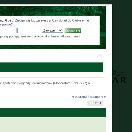
my,
Gość
.
Zaloguj się
lub
zarejestruj
.Czy dotarł do Ciebie
email
wacyjny?
guj się podając nazwę użytkownika, hasło i długość sesji
ne spotkania i wyjazdy forumowiczów
(Moderator:
JCPF7777
) »
« poprzedni
następny »
DRUKUJ