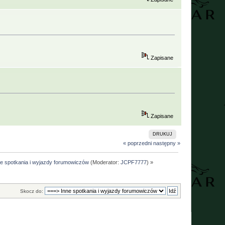
Zapisane
Zapisane
DRUKUJ
« poprzedni
następny »
ne spotkania i wyjazdy forumowiczów
(Moderator:
JCPF7777
) »
Skocz do: