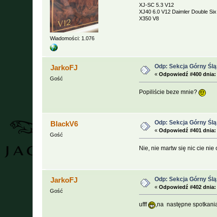
XJ-SC 5.3 V12
XJ40 6.0 V12 Daimler Double Six
X350 V8
Wiadomości: 1.076
Odp: Sekcja Górny Śl
JarkoFJ
«
Odpowiedź #400 dnia:
Gość
Popiliście beze mnie?
Odp: Sekcja Górny Śl
BlackV6
«
Odpowiedź #401 dnia:
Gość
Nie, nie martw się nic cie ni
Odp: Sekcja Górny Śl
JarkoFJ
«
Odpowiedź #402 dnia:
Gość
ufff
,na następne spotkani