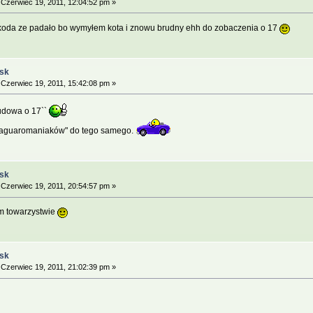
Czerwiec 19, 2011, 12:04:52 pm »
oda ze padało bo wymyłem kota i znowu brudny ehh do zobaczenia o 17
ąsk
Czerwiec 19, 2011, 15:42:08 pm »
udowa o 17``
jaguaromaniaków" do tego samego.
ąsk
Czerwiec 19, 2011, 20:54:57 pm »
ym towarzystwie
ąsk
Czerwiec 19, 2011, 21:02:39 pm »