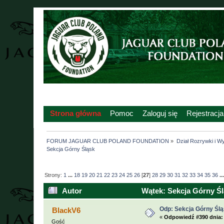
Strona główna
Pomoc
Zaloguj się
Rejestracja
FORUM JAGUAR CLUB POLAND FOUNDATION
»
Dział Rozrywki i W
Sekcja Górny Śląsk
Strony:
1
...
18
19
20
21
22
23
24
25
26
[
27
]
28
29
30
31
32
33
34
35
36
..
Autor
Wątek: Sekcja Górny Śl
Odp: Sekcja Górny Śl
BlackV6
«
Odpowiedź #390 dnia:
Gość