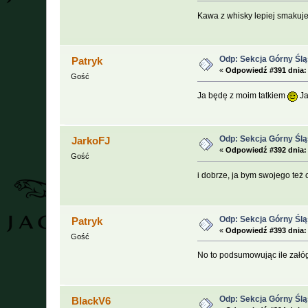
Kawa z whisky lepiej smakuj
Odp: Sekcja Górny Śl
Patryk
«
Odpowiedź #391 dnia:
Gość
Ja będę z moim tatkiem
Ja
Odp: Sekcja Górny Śl
JarkoFJ
«
Odpowiedź #392 dnia:
Gość
i dobrze, ja bym swojego też 
Odp: Sekcja Górny Śl
Patryk
«
Odpowiedź #393 dnia:
Gość
No to podsumowując ile załóg/
Odp: Sekcja Górny Śl
BlackV6