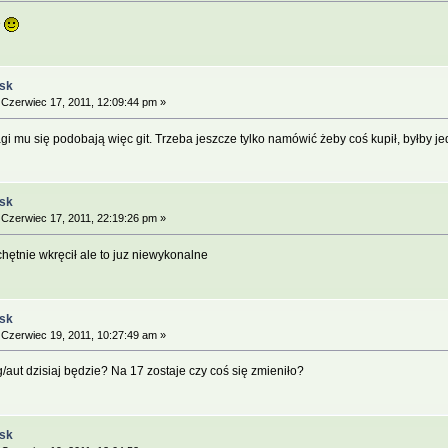
e
ąsk
Czerwiec 17, 2011, 12:09:44 pm »
gi mu się podobają więc git. Trzeba jeszcze tylko namówić żeby coś kupił, byłby j
ąsk
Czerwiec 17, 2011, 22:19:26 pm »
chętnie wkręcił ale to juz niewykonalne
ąsk
Czerwiec 19, 2011, 10:27:49 am »
aut dzisiaj będzie? Na 17 zostaje czy coś się zmieniło?
ąsk