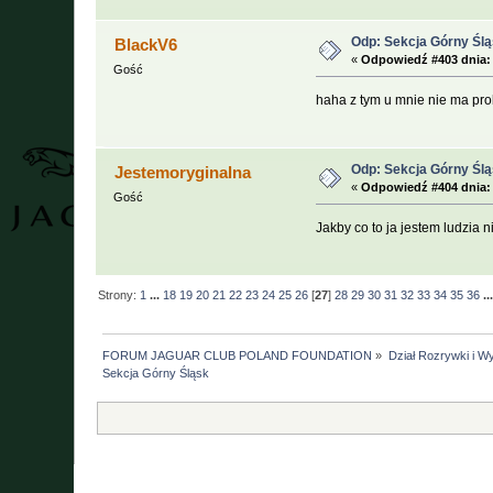
Odp: Sekcja Górny Śl
BlackV6
«
Odpowiedź #403 dnia:
Gość
haha z tym u mnie nie ma p
Odp: Sekcja Górny Śl
Jestemoryginalna
«
Odpowiedź #404 dnia:
Gość
Jakby co to ja jestem ludzia
Strony:
1
...
18
19
20
21
22
23
24
25
26
[
27
]
28
29
30
31
32
33
34
35
36
..
FORUM JAGUAR CLUB POLAND FOUNDATION
»
Dział Rozrywki i W
Sekcja Górny Śląsk