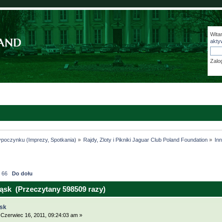
Wita
akty
Zalo
ypoczynku (Imprezy, Spotkania)
»
Rajdy, Zloty i Pikniki Jaguar Club Poland Foundation
»
In
.
66
Do dołu
ąsk (Przeczytany 598509 razy)
ąsk
Czerwiec 16, 2011, 09:24:03 am »