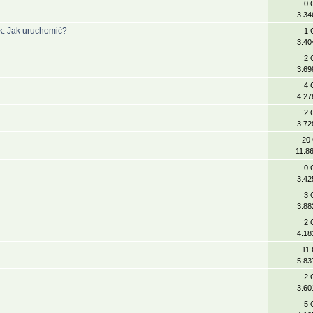
0 
3.34
k. Jak uruchomić?
1 
3.40
2 
3.69
4 
4.27
2 
3.72
20
11.8
0 
3.42
3 
3.88
2 
4.18
11
5.83
2 
3.60
5 