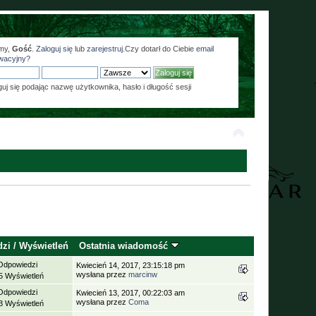
my,
Gość
.
Zaloguj się
lub
zarejestruj
.Czy dotarł do Ciebie
email
wacyjny?
guj się podając nazwę użytkownika, hasło i długość sesji
dzi
/
Wyświetleń
Ostatnia wiadomość
Odpowiedzi
Kwiecień 14, 2017, 23:15:18 pm
wysłana przez
marcinw
5 Wyświetleń
Odpowiedzi
Kwiecień 13, 2017, 00:22:03 am
wysłana przez
Coma
3 Wyświetleń