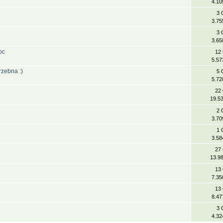
4.10
3 
3.75
3 
3.65
oc
12
5.57
rzebna :)
5 
5.72
22
19.5
2 
3.70
1 
3.58
27
13.9
13
7.35
13
8.47
3 
4.32