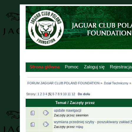
Strona główna
Pomoc
Zaloguj się
Rejestracja
FORUM JAGUAR CLUB POLAND FOUNDATION
»
Dział Techniczny
»
Strony:
1
2
3
4
[
5
]
6
7
8
9
10
11
12
Do dołu
Temat
/
Zaczęty przez
update nawigacji
Zaczęty przez sieemion
wymiana przedniej szyby - poszukiwany zakład 
Zaczęty przez
mijag