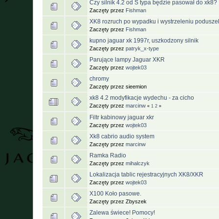
Czy silnik 4.2 od S typa będzie pasował do xk8?
Zaczęty przez
Fishman
XK8 rozruch po wypadku i wystrzeleniu podusze
Zaczęty przez
Fishman
kupno jaguar xk 1997r, uszkodzony silnik
Zaczęty przez
patryk_x-type
Parujące lampy Jaguar XKR
Zaczęty przez
wojtek03
chromy
Zaczęty przez sieemion
xk8 4.2 modyfikacje wydechu - za cicho
Zaczęty przez
marcinw
«
1
2
»
Filtr kabinowy jaguar xkr
Zaczęty przez
wojtek03
Xk8 cabrio audio system
Zaczęty przez
marcinw
Ramka Radio
Zaczęty przez
mihalczyk
Lokalizacja tablic rejestracyjnych XK8/XKR
Zaczęty przez
wojtek03
X100 Koło pasowe.
Zaczęty przez Zbyszek
Zalewa świece! Pomocy!