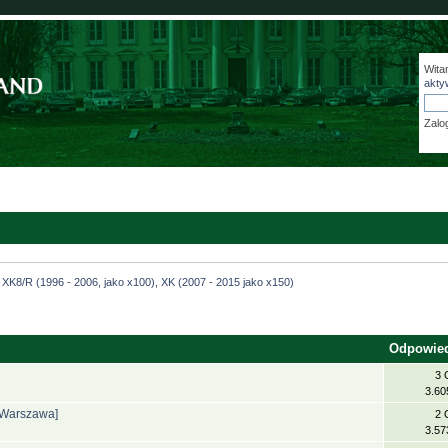
Wita
akty
Zalo
XK8/R (1996 - 2006, jako x100), XK (2007 - 2015 jako x150)
Odpowie
3 
3.60
[Warszawa]
2 
3.57