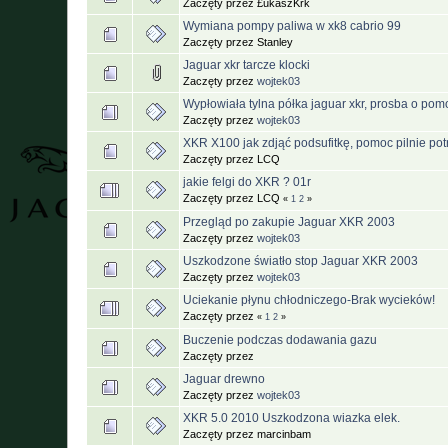
Zaczęty przez £ukaszKrk
Wymiana pompy paliwa w xk8 cabrio 99
Zaczęty przez Stanley
Jaguar xkr tarcze klocki
Zaczęty przez
wojtek03
Wypłowiała tylna półka jaguar xkr, prosba o pom
Zaczęty przez
wojtek03
XKR X100 jak zdjąć podsufitkę, pomoc pilnie pot
Zaczęty przez LCQ
jakie felgi do XKR ? 01r
Zaczęty przez LCQ
«
1
2
»
Przegląd po zakupie Jaguar XKR 2003
Zaczęty przez
wojtek03
Uszkodzone światło stop Jaguar XKR 2003
Zaczęty przez
wojtek03
Uciekanie płynu chłodniczego-Brak wycieków!
Zaczęty przez
«
1
2
»
Buczenie podczas dodawania gazu
Zaczęty przez
Jaguar drewno
Zaczęty przez
wojtek03
XKR 5.0 2010 Uszkodzona wiazka elek.
Zaczęty przez marcinbam