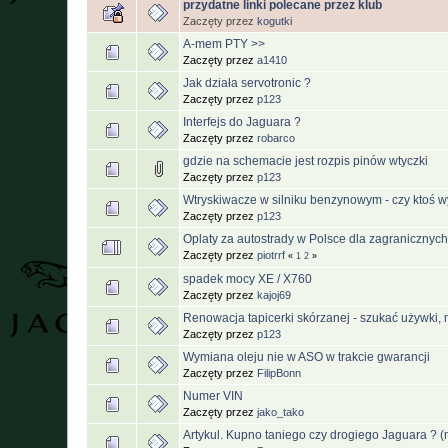
przydatne linki polecane przez klub
Zaczęty przez
kogutki
A-mem PTY >>
Zaczęty przez
a1410
Jak działa servotronic ?
Zaczęty przez
p123
Interfejs do Jaguara ?
Zaczęty przez
robarco
gdzie na schemacie jest rozpis pinów wtyczki
Zaczęty przez
p123
Wtryskiwacze w silniku benzynowym - czy ktoś 
Zaczęty przez
p123
Oplaty za autostrady w Polsce dla zagranicznych
Zaczęty przez
piotrrf
«
1
2
»
spadek mocy XE / X760
Zaczęty przez
kajoj69
Renowacja tapicerki skórzanej - szukać używki
Zaczęty przez
p123
Wymiana oleju nie w ASO w trakcie gwarancji
Zaczęty przez
FilipBonn
Numer VIN
Zaczęty przez
jako_tako
Artykul. Kupno taniego czy drogiego Jaguara ? (n