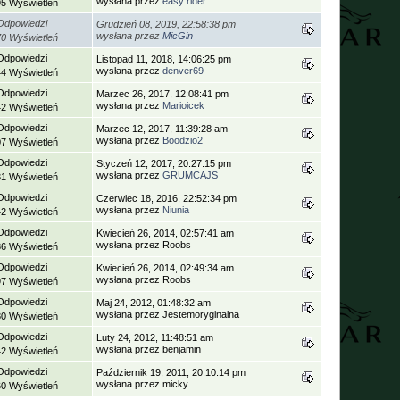
wysłana przez
easy rider
95 Wyświetleń
Odpowiedzi
Grudzień 08, 2019, 22:58:38 pm
wysłana przez
MicGin
70 Wyświetleń
Odpowiedzi
Listopad 11, 2018, 14:06:25 pm
wysłana przez
denver69
44 Wyświetleń
Odpowiedzi
Marzec 26, 2017, 12:08:41 pm
wysłana przez
Marioicek
42 Wyświetleń
Odpowiedzi
Marzec 12, 2017, 11:39:28 am
wysłana przez
Boodzio2
07 Wyświetleń
Odpowiedzi
Styczeń 12, 2017, 20:27:15 pm
wysłana przez
GRUMCAJS
31 Wyświetleń
Odpowiedzi
Czerwiec 18, 2016, 22:52:34 pm
wysłana przez
Niunia
42 Wyświetleń
Odpowiedzi
Kwiecień 26, 2014, 02:57:41 am
wysłana przez Roobs
36 Wyświetleń
Odpowiedzi
Kwiecień 26, 2014, 02:49:34 am
wysłana przez Roobs
97 Wyświetleń
Odpowiedzi
Maj 24, 2012, 01:48:32 am
wysłana przez Jestemoryginalna
80 Wyświetleń
Odpowiedzi
Luty 24, 2012, 11:48:51 am
wysłana przez benjamin
42 Wyświetleń
Odpowiedzi
Październik 19, 2011, 20:10:14 pm
wysłana przez micky
60 Wyświetleń