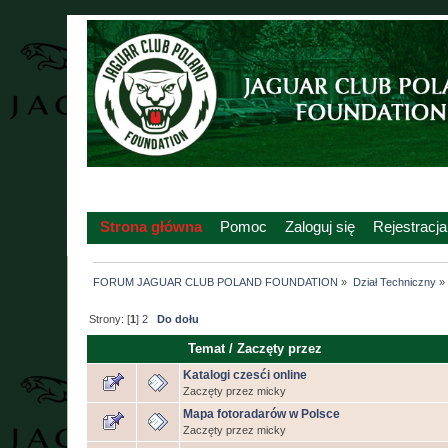
Strona główna
Pomoc
Zaloguj się
Rejestracja
FORUM JAGUAR CLUB POLAND FOUNDATION
»
Dział Techniczny
»
Strony: [
1
]
2
Do dołu
Temat
/
Zaczęty przez
Katalogi czesći online
Zaczęty przez micky
Mapa fotoradarów w Polsce
Zaczęty przez micky