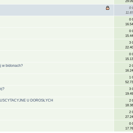
29.0
0 
11.8
0 
16.5
0 
15.4
3 
22.4
0 
15.1
ej w bidonach?
2 
16.2
1 
52.7
ej?
3 
19.4
RESUSCYTACYJNE U DOROSŁYCH
2 
18.3
2 
27.2
0 
17.7