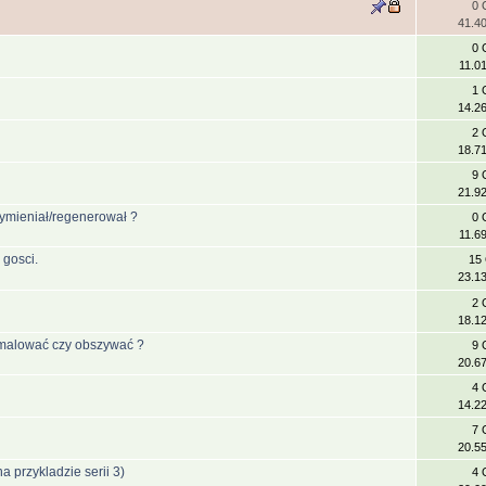
0 
41.4
0 
11.0
1 
14.2
2 
18.7
9 
21.9
wymieniał/regenerował ?
0 
11.6
 gosci.
15
23.1
2 
18.1
, malować czy obszywać ?
9 
20.6
4 
14.2
7 
20.5
a przykladzie serii 3)
4 