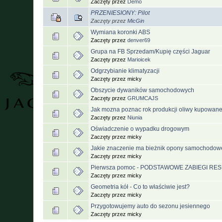
Zaczęty przez
Demo
PRZENIESIONY: Pilot
Zaczęty przez
MicGin
Wymiana koronki ABS
Zaczęty przez
denver69
Grupa na FB Sprzedam/Kupię części Jaguar
Zaczęty przez
Marioicek
Odgrzybianie klimatyzacji
Zaczęty przez micky
Obszycie dywaników samochodowych
Zaczęty przez
GRUMCAJS
Jak mozna poznac rok produkcji oliwy kupowan
Zaczęty przez
Niunia
Oświadczenie o wypadku drogowym
Zaczęty przez micky
Jakie znaczenie ma bieżnik opony samochodow
Zaczęty przez micky
Pierwsza pomoc - PODSTAWOWE ZABIEGI 
Zaczęty przez micky
Geometria kół - Co to właściwie jest?
Zaczęty przez micky
Przygotowujemy auto do sezonu jesiennego
Zaczęty przez micky