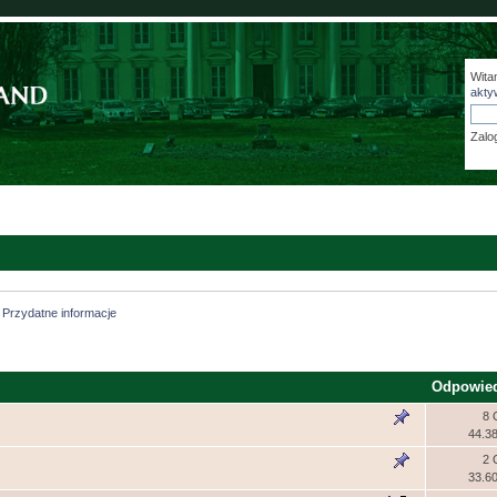
Wita
akty
Zalo
Przydatne informacje
Odpowie
8 
44.3
2 
33.6