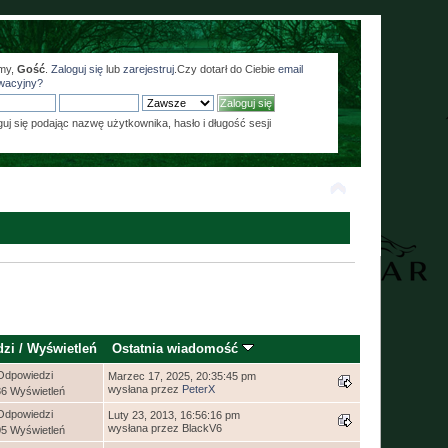
my,
Gość
.
Zaloguj się
lub
zarejestruj
.Czy dotarł do Ciebie
email
wacyjny?
guj się podając nazwę użytkownika, hasło i długość sesji
dzi
/
Wyświetleń
Ostatnia wiadomość
Odpowiedzi
Marzec 17, 2025, 20:35:45 pm
wysłana przez
PeterX
86 Wyświetleń
Odpowiedzi
Luty 23, 2013, 16:56:16 pm
wysłana przez BlackV6
05 Wyświetleń