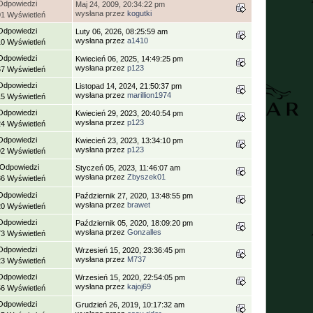
Odpowiedzi
Maj 24, 2009, 20:34:22 pm
wysłana przez
kogutki
01 Wyświetleń
Odpowiedzi
Luty 06, 2026, 08:25:59 am
wysłana przez
a1410
10 Wyświetleń
Odpowiedzi
Kwiecień 06, 2025, 14:49:25 pm
wysłana przez
p123
67 Wyświetleń
Odpowiedzi
Listopad 14, 2024, 21:50:37 pm
wysłana przez
marillion1974
15 Wyświetleń
Odpowiedzi
Kwiecień 29, 2023, 20:40:54 pm
wysłana przez
p123
24 Wyświetleń
Odpowiedzi
Kwiecień 23, 2023, 13:34:10 pm
wysłana przez
p123
92 Wyświetleń
 Odpowiedzi
Styczeń 05, 2023, 11:46:07 am
wysłana przez
Zbyszek01
36 Wyświetleń
Odpowiedzi
Październik 27, 2020, 13:48:55 pm
wysłana przez
brawet
20 Wyświetleń
Odpowiedzi
Październik 05, 2020, 18:09:20 pm
wysłana przez
Gonzalles
73 Wyświetleń
Odpowiedzi
Wrzesień 15, 2020, 23:36:45 pm
wysłana przez
M737
23 Wyświetleń
Odpowiedzi
Wrzesień 15, 2020, 22:54:05 pm
wysłana przez
kajoj69
56 Wyświetleń
Odpowiedzi
Grudzień 26, 2019, 10:17:32 am