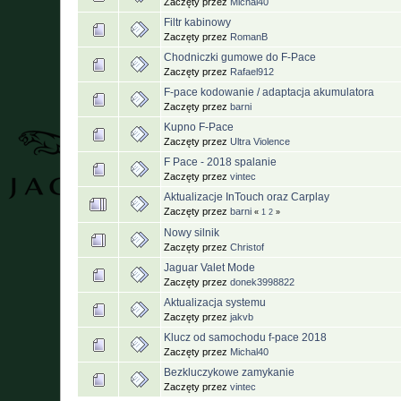
Zaczęty przez
Michal40
Filtr kabinowy
Zaczęty przez
RomanB
Chodniczki gumowe do F-Pace
Zaczęty przez
Rafael912
F-pace kodowanie / adaptacja akumulatora
Zaczęty przez
barni
Kupno F-Pace
Zaczęty przez
Ultra Violence
F Pace - 2018 spalanie
Zaczęty przez
vintec
Aktualizacje InTouch oraz Carplay
Zaczęty przez
barni
«
1
2
»
Nowy silnik
Zaczęty przez
Christof
Jaguar Valet Mode
Zaczęty przez
donek3998822
Aktualizacja systemu
Zaczęty przez
jakvb
Klucz od samochodu f-pace 2018
Zaczęty przez
Michal40
Bezkluczykowe zamykanie
Zaczęty przez
vintec