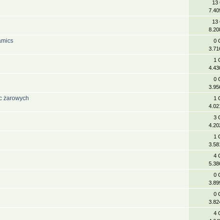
13
7.40
13
8.20
amics
0 
3.71
1 
4.43
0 
3.95
ec żarowych
1 
4.02
3 
4.20
1 
3.58
4 
5.38
0 
3.89
0 
3.82
4 