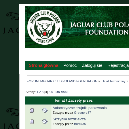
Strona główna
Pomoc
Zaloguj się
Rejestracja
FORUM JAGUAR CLUB POLAND FOUNDATION
»
Dział Techniczny
»
Strony:
1
2
3
[
4
]
5
6
Do dołu
Temat
/
Zaczęty przez
Automatyczne czujniki parkowania
Zaczęty przez
Grzegorz87
Skrzynka rozdzielcza
Zaczęty przez
Burek35