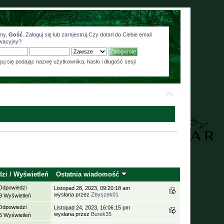
my,
Gość
.
Zaloguj się
lub
zarejestruj
.Czy dotarł do Ciebie
email
wacyjny?
guj się podając nazwę użytkownika, hasło i długość sesji
dzi
/
Wyświetleń
Ostatnia wiadomość
Odpowiedzi
Listopad 28, 2023, 09:20:18 am
wysłana przez
Zbyszek01
9 Wyświetleń
Odpowiedzi
Listopad 24, 2023, 16:06:15 pm
wysłana przez
Burek35
5 Wyświetleń