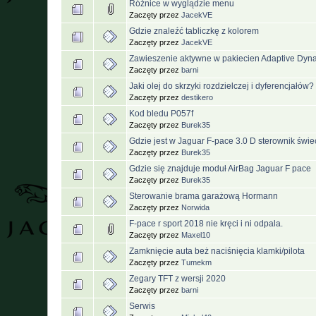
Różnice w wyglądzie menu
Zaczęty przez
JacekVE
Gdzie znaleźć tabliczkę z kolorem
Zaczęty przez
JacekVE
Zawieszenie aktywne w pakiecien Adaptive Dyn
Zaczęty przez
barni
Jaki olej do skrzyki rozdzielczej i dyferencjałów?
Zaczęty przez
destikero
Kod bledu P057f
Zaczęty przez
Burek35
Gdzie jest w Jaguar F-pace 3.0 D sterownik świ
Zaczęty przez
Burek35
Gdzie się znajduje moduł AirBag Jaguar F pace
Zaczęty przez
Burek35
Sterowanie brama garażową Hormann
Zaczęty przez
Norwida
F-pace r sport 2018 nie kręci i ni odpala.
Zaczęty przez
Maxel10
Zamknięcie auta beż naciśnięcia klamki/pilota
Zaczęty przez
Tumekm
Zegary TFT z wersji 2020
Zaczęty przez
barni
Serwis