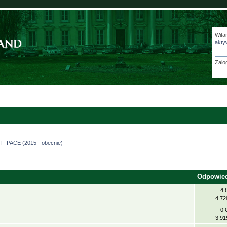
Wita
akty
Zalo
F-PACE (2015 - obecnie)
Odpowie
4 
4.72
0 
3.91