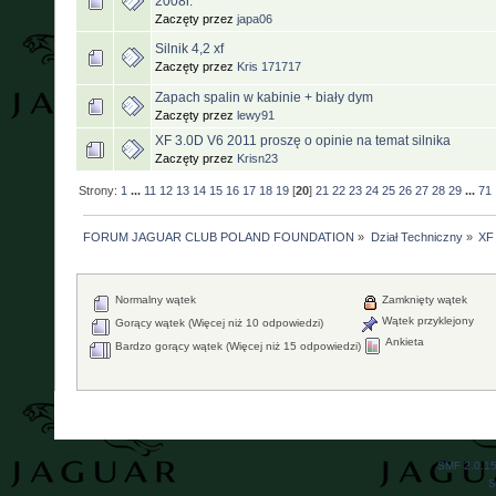
2008r.
Zaczęty przez
japa06
Silnik 4,2 xf
Zaczęty przez
Kris 171717
Zapach spalin w kabinie + biały dym
Zaczęty przez
lewy91
XF 3.0D V6 2011 proszę o opinie na temat silnika
Zaczęty przez
Krisn23
Strony:
1
...
11
12
13
14
15
16
17
18
19
[
20
]
21
22
23
24
25
26
27
28
29
...
71
FORUM JAGUAR CLUB POLAND FOUNDATION
»
Dział Techniczny
»
XF 
Normalny wątek
Zamknięty wątek
Wątek przyklejony
Gorący wątek (Więcej niż 10 odpowiedzi)
Ankieta
Bardzo gorący wątek (Więcej niż 15 odpowiedzi)
SMF 2.0.1
S