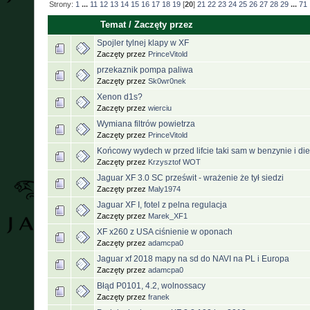
Strony:
1
...
11
12
13
14
15
16
17
18
19
[
20
]
21
22
23
24
25
26
27
28
29
...
71
Temat
/
Zaczęty przez
Spojler tylnej klapy w XF
Zaczęty przez
PrinceVitold
przekaznik pompa paliwa
Zaczęty przez
Sk0wr0nek
Xenon d1s?
Zaczęty przez
wierciu
Wymiana filtrów powietrza
Zaczęty przez
PrinceVitold
Końcowy wydech w przed lifcie taki sam w benzynie i die
Zaczęty przez
Krzysztof WOT
Jaguar XF 3.0 SC prześwit - wrażenie że tył siedzi
Zaczęty przez
Maly1974
Jaguar XF I, fotel z pelna regulacja
Zaczęty przez
Marek_XF1
XF x260 z USA ciśnienie w oponach
Zaczęty przez
adamcpa0
Jaguar xf 2018 mapy na sd do NAVI na PL i Europa
Zaczęty przez
adamcpa0
Błąd P0101, 4.2, wolnossacy
Zaczęty przez
franek