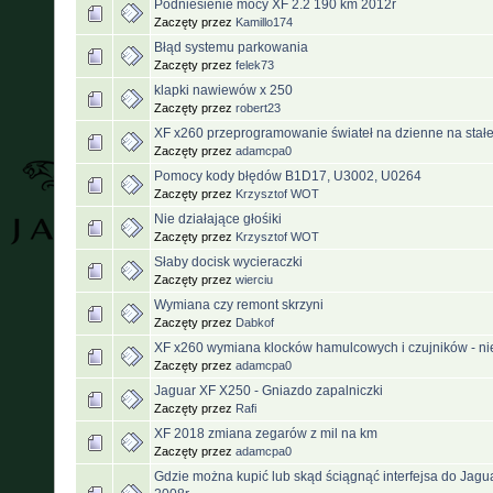
Podniesienie mocy XF 2.2 190 km 2012r
Zaczęty przez
Kamillo174
Błąd systemu parkowania
Zaczęty przez
felek73
klapki nawiewów x 250
Zaczęty przez
robert23
XF x260 przeprogramowanie świateł na dzienne na stał
Zaczęty przez
adamcpa0
Pomocy kody błędów B1D17, U3002, U0264
Zaczęty przez
Krzysztof WOT
Nie działające głośiki
Zaczęty przez
Krzysztof WOT
Słaby docisk wycieraczki
Zaczęty przez
wierciu
Wymiana czy remont skrzyni
Zaczęty przez
Dabkof
XF x260 wymiana klocków hamulcowych i czujników - nie
Zaczęty przez
adamcpa0
Jaguar XF X250 - Gniazdo zapalniczki
Zaczęty przez
Rafi
XF 2018 zmiana zegarów z mil na km
Zaczęty przez
adamcpa0
Gdzie można kupić lub skąd ściągnąć interfejsa do Jagu