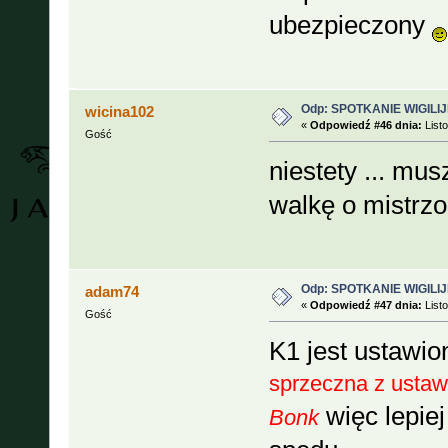
ubezpieczony
Odp: SPOTKANIE WIGILIJ
wicina102
«
Odpowiedź #46 dnia:
Listo
Gość
niestety ... mu
walkę o mistrzo
Odp: SPOTKANIE WIGILIJ
adam74
«
Odpowiedź #47 dnia:
Listo
Gość
K1 jest ustawi
sprzeczna z ustaw
więc lepiej
Bonk