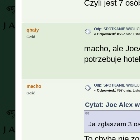
Czyli jest 7 osó
Odp: SPOTKANIE WIGILIJ
qbaty
«
Odpowiedź #56 dnia:
Listo
Gość
macho, ale JoeA
potrzebuje hot
Odp: SPOTKANIE WIGILIJ
macho
«
Odpowiedź #57 dnia:
Listo
Gość
Cytat: Joe Alex w
Ja zgłaszam 3 o
To chyba nie z