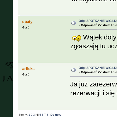
Odp: SPOTKANIE WIGILIJ
qbaty
«
Odpowiedź #58 dnia:
Listo
Gość
Wątek dotycz
zgłaszają tu uc
Odp: SPOTKANIE WIGILIJ
artleks
«
Odpowiedź #59 dnia:
Listo
Gość
Ja juz zarezerw
rezerwacji i si
Strony:
1
2
3
[
4
]
5
6
7
8
Do góry