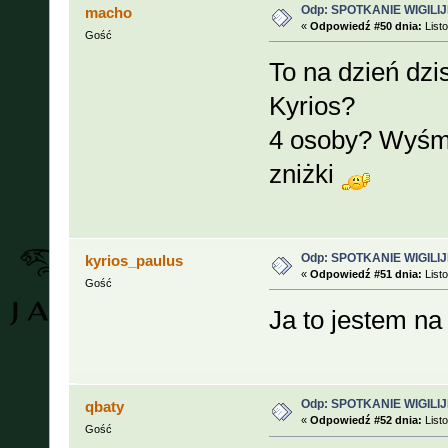
Odp: SPOTKANIE WIGILIJ
macho
«
Odpowiedź #50 dnia:
Listo
Gość
To na dzień dzis
Kyrios?
4 osoby? Wyśmi
zniżki
Odp: SPOTKANIE WIGILIJ
kyrios_paulus
«
Odpowiedź #51 dnia:
Listo
Gość
Ja to jestem n
Odp: SPOTKANIE WIGILIJ
qbaty
«
Odpowiedź #52 dnia:
Listo
Gość