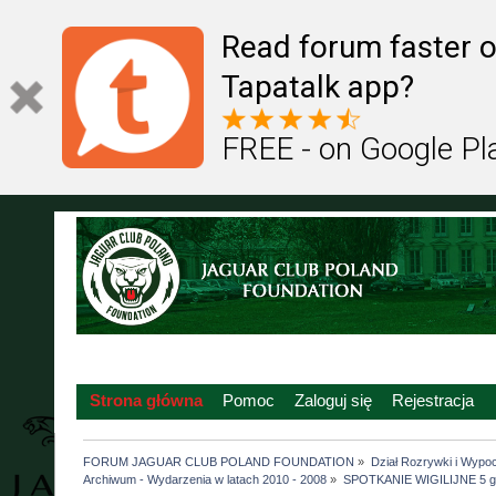
Read forum faster o
Tapatalk app?
FREE - on Google Pl
Strona główna
Pomoc
Zaloguj się
Rejestracja
FORUM JAGUAR CLUB POLAND FOUNDATION
»
Dział Rozrywki i Wypo
Archiwum - Wydarzenia w latach 2010 - 2008
»
SPOTKANIE WIGILIJNE 5 g