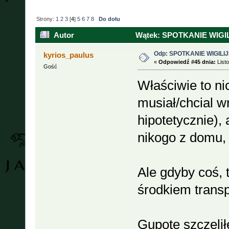
Strony:
1
2
3
[
4
]
5
6
7
8
Do dołu
Autor
Wątek: SPOTKANIE WIGILI
Odp: SPOTKANIE WIGILIJ
kyrios_paulus
«
Odpowiedź #45 dnia:
Listo
Gość
Właściwie to nic
musiał/chcial w
hipotetycznie),
nikogo z domu, 
Ale gdyby coś,
środkiem trans
Gupote szczelił