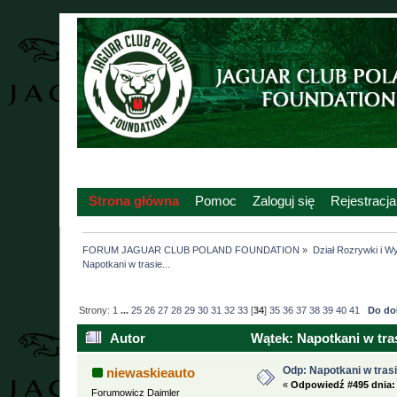
Strona główna
Pomoc
Zaloguj się
Rejestracja
FORUM JAGUAR CLUB POLAND FOUNDATION
»
Dział Rozrywki i W
Napotkani w trasie...
Strony:
1
...
25
26
27
28
29
30
31
32
33
[
34
]
35
36
37
38
39
40
41
Do do
Autor
Wątek: Napotkani w tras
Odp: Napotkani w trasie
niewaskieauto
«
Odpowiedź #495 dnia:
Forumowicz Daimler