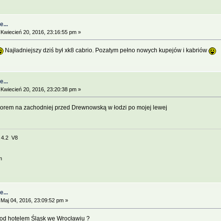
...
Kwiecień 20, 2016, 23:16:55 pm »
Najładniejszy dziś był xk8 cabrio. Pozatym pełno nowych kupejów i kabriów
...
Kwiecień 20, 2016, 23:20:38 pm »
zorem na zachodniej przed Drewnowską w łodzi po mojej lewej
e 4.2 V8
m
...
Maj 04, 2016, 23:09:52 pm »
ł pod hotelem Śląsk we Wrocławiu ?