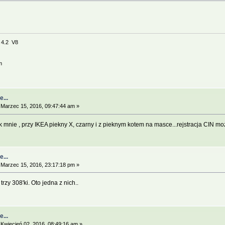
e 4.2 V8
m
...
Marzec 15, 2016, 09:47:44 am »
 mnie , przy IKEA piekny X, czarny i z pieknym kotem na masce...rejstracja CIN mo
...
Marzec 15, 2016, 23:17:18 pm »
rzy 308'ki. Oto jedna z nich..
...
Kwiecień 02, 2016, 08:49:16 am »