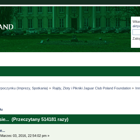
Wita
akty
Zalo
ypoczynku (Imprezy, Spotkania)
»
Rajdy, Zloty i Pikniki Jaguar Club Poland Foundation
»
In
łu
ie... (Przeczytany 514181 razy)
...
Marzec 03, 2016, 22:54:02 pm »