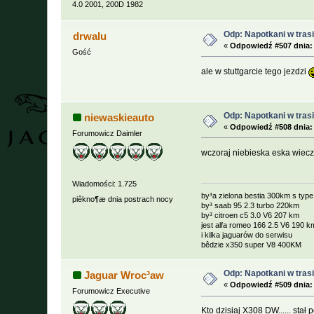
4.0 2001, 200D 1982
Odp: Napotkani w trasie
drwalu
«
Odpowiedź #507 dnia:
Gość
ale w stuttgarcie tego jezdzi
Odp: Napotkani w trasie
niewaskieauto
«
Odpowiedź #508 dnia:
Forumowicz Daimler
wczoraj niebieska eska wiec
Wiadomości: 1.725
by³a zielona bestia 300km s typ
piêkno¶æ dnia postrach nocy
by³ saab 95 2.3 turbo 220km
by³ citroen c5 3.0 V6 207 km
jest alfa romeo 166 2.5 V6 190 k
i kilka jaguarów do serwisu
bêdzie x350 super V8 400KM
Odp: Napotkani w trasie
Jaguar Wroc³aw
«
Odpowiedź #509 dnia:
Forumowicz Executive
Kto dzisiaj X308 DW...... sta