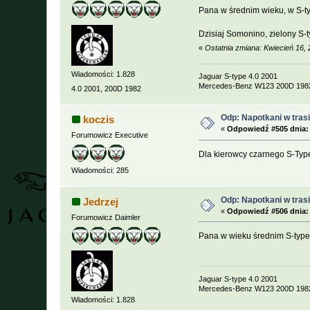
Pana w średnim wieku, w S-ty
Dzisiaj Somonino, zielony S-t
«
Ostatnia zmiana: Kwiecień 16,
Wiadomości: 1.828
Jaguar S-type 4.0 2001
Mercedes-Benz W123 200D 198
4.0 2001, 200D 1982
Odp: Napotkani w trasie
koczis
«
Odpowiedź #505 dnia:
Forumowicz Executive
Dla kierowcy czarnego S-Type
Wiadomości: 285
Odp: Napotkani w trasie
Jedrzej
«
Odpowiedź #506 dnia:
Forumowicz Daimler
Pana w wieku średnim S-type
Jaguar S-type 4.0 2001
Mercedes-Benz W123 200D 198
Wiadomości: 1.828