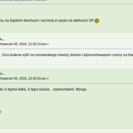
ny, na śląskich blachach i wczoraj w opolu na tablicach OP
...
Kwiecień 05, 2016, 22:26:23 pm »
io. Dzis krakow xj40 na morawskiego miedzy ibisem i biprocemwapem czarny na 
...
Kwiecień 05, 2016, 23:30:03 pm »
u S-typów kilka, X-typa naście... zaniechałem. Wysyp.
2