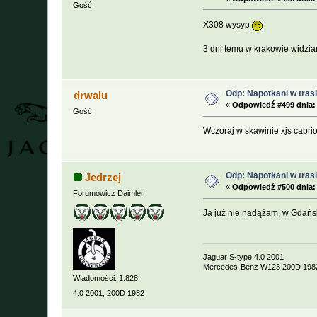
Gość
X308 wysyp
3 dni temu w krakowie widzia
Odp: Napotkani w trasie
drwalu
«
Odpowiedź #499 dnia:
Gość
Wczoraj w skawinie xjs cabr
Odp: Napotkani w trasie
Jedrzej
«
Odpowiedź #500 dnia:
Forumowicz Daimler
Ja już nie nadążam, w Gdańsk
Jaguar S-type 4.0 2001
Mercedes-Benz W123 200D 198
Wiadomości: 1.828
4.0 2001, 200D 1982