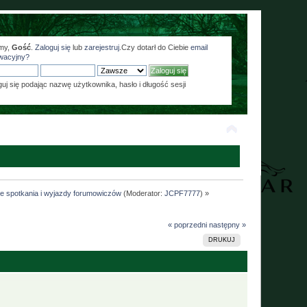
my,
Gość
.
Zaloguj się
lub
zarejestruj
.Czy dotarł do Ciebie
email
wacyjny?
guj się podając nazwę użytkownika, hasło i długość sesji
ne spotkania i wyjazdy forumowiczów
(Moderator:
JCPF7777
) »
« poprzedni
następny »
DRUKUJ