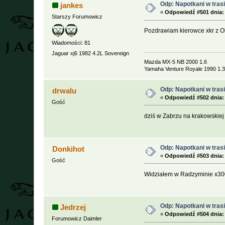
Odp: Napotkani w trasie
jankes
«
Odpowiedź #501 dnia:
Starszy Forumowicz
Pozdrawiam kierowce xkr z O
Wiadomości: 81
Jaguar xj6 1982 4.2L Sovereign
Mazda MX-5 NB 2000 1.6
Yamaha Venture Royale 1990 1.3
Odp: Napotkani w trasie
drwalu
«
Odpowiedź #502 dnia:
Gość
dziś w Zabrzu na krakowskiej
Odp: Napotkani w trasie
Donkihot
«
Odpowiedź #503 dnia:
Gość
Widziałem w Radzyminie x300
Odp: Napotkani w trasie
Jedrzej
«
Odpowiedź #504 dnia:
Forumowicz Daimler