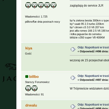
zaglądają do service JLR
Wiadomości: 1.725
by³a zielona bestia 300km s typ
piêkno¶æ dnia postrach nocy
by³ saab 95 2.3 turbo 220km
by³ citroen c5 3.0 V6 207 km
jest alfa romeo 166 2.5 V6 190 k
i kilka jaguarów do serwisu
bêdzie x350 super V8 400KM
Odp: Napotkani w trasie
kiya
«
Odpowiedź #496 dnia:
Gość
wczoraj ok 15 przejechał obok
Odp: Napotkani w trasie
billbo
«
Odpowiedź #497 dnia:
Starszy Forumowicz
W Trójmieście widziałem dziś t
Wiadomości: 91
Odp: Napotkani w trasie
drwalu
«
Odpowiedź #498 dnia: