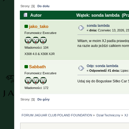
Strony: [
1
]
Do dołu
Autor
Wątek: sonda lambda (Prz
sonda lambda
jako_tako
«
dnia:
Czerwiec 13, 2026, 23
Forumowicz Executive
Witam, w moim XJ padla prawdop
na razie auto jeździ całkiem norm
Wiadomości: 104
X308 4.0 & X308 XJR
Odp: sonda lambda
Sabbath
«
Odpowiedź #1 dnia:
Lipiec
Forumowicz Executive
Udaj się do Bogusław Sitko Car 
Wiadomości: 172
Strony: [
1
]
Do góry
FORUM JAGUAR CLUB POLAND FOUNDATION
»
Dział Techniczny
»
XJ 