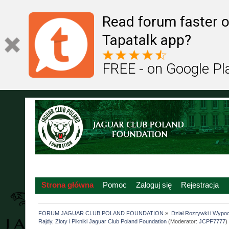
Read forum faster o
Tapatalk app?
FREE - on Google Pl
Strona główna
Pomoc
Zaloguj się
Rejestracja
FORUM JAGUAR CLUB POLAND FOUNDATION
»
Dział Rozrywki i Wypo
Rajdy, Zloty i Pikniki Jaguar Club Poland Foundation
(Moderator:
JCPF7777
)