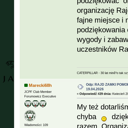
podziękować or
organizację Raj
fajne miejsce 
podziękowania 
wygody i zabawi
uczestników Raj
CATERPILLAR - 30 lat minê³o tak s
Odp: RAJD ZAMKI POMOR
Marecki68h
19.04.2026
JCPF Club Member
«
Odpowiedź #29 dnia:
Kwiecień 20
Forumowicz Executive
My też dotarliś
chyba
dzięk
razem. Organiz
Wiadomości: 109