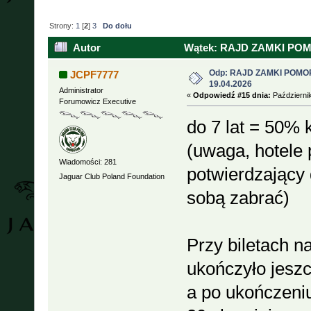
Strony:
1
[
2
]
3
Do dołu
Autor
Wątek: RAJD ZAMKI POMOR
Odp: RAJD ZAMKI POMOR
JCPF7777
19.04.2026
Administrator
«
Odpowiedź #15 dnia:
Październik
Forumowicz Executive
do 7 lat = 50% 
(uwaga, hotele
Wiadomości: 281
potwierdzający 
Jaguar Club Poland Foundation
sobą zabrać)
Przy biletach na
ukończyło jeszc
a po ukończeniu