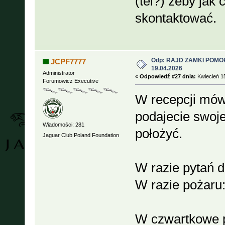
(tel?) żeby jak 
skontaktować.
Odp: RAJD ZAMKI POMOR
JCPF7777
19.04.2026
Administrator
«
Odpowiedź #27 dnia:
Kwiecień 15
Forumowicz Executive
W recepcji mówi
podajecie swoje
Wiadomości: 281
położyć.
Jaguar Club Poland Foundation
W razie pytań 
W razie pożaru
W czwartkowe p