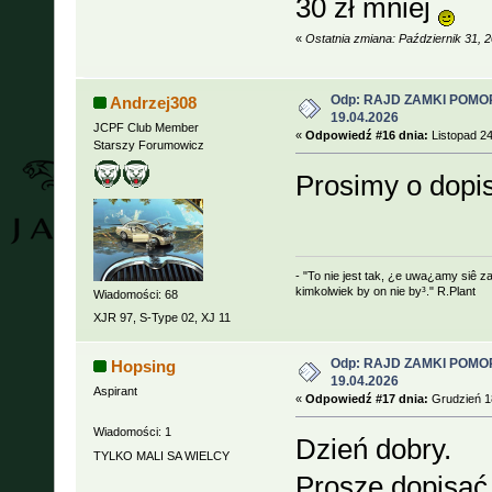
30 zł mniej
«
Ostatnia zmiana: Październik 31,
Odp: RAJD ZAMKI POMOR
Andrzej308
19.04.2026
JCPF Club Member
«
Odpowiedź #16 dnia:
Listopad 24
Starszy Forumowicz
Prosimy o dopis
- "To nie jest tak, ¿e uwa¿amy siê z
kimkolwiek by on nie by³." R.Plant
Wiadomości: 68
XJR 97, S-Type 02, XJ 11
Odp: RAJD ZAMKI POMOR
Hopsing
19.04.2026
Aspirant
«
Odpowiedź #17 dnia:
Grudzień 18
Wiadomości: 1
Dzień dobry.
TYLKO MALI SA WIELCY
Proszę dopisać 