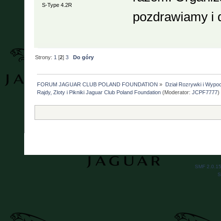
S-Type 4.2R
pozdrawiamy i
Strony:
1
[
2
]
3
Do góry
FORUM JAGUAR CLUB POLAND FOUNDATION
»
Dział Rozrywki i Wypo
Rajdy, Zloty i Pikniki Jaguar Club Poland Foundation
(Moderator:
JCPF7777
)
SMF 2.0.1
S