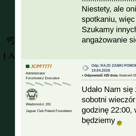
Niestety, ale o
spotkaniu, więc
Szukamy innych
angażowanie si
Odp: RAJD ZAMKI POMOR
JCPF7777
19.04.2026
Administrator
«
Odpowiedź #25 dnia:
Kwiecień 09
Forumowicz Executive
Udało Nam się z
sobotni wieczó
Wiadomości: 281
godzinę 22:00, 
Jaguar Club Poland Foundation
będziemy