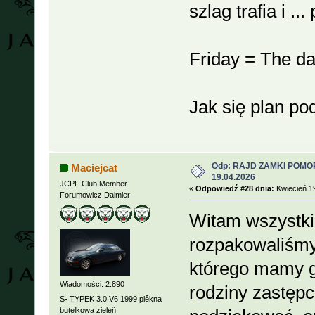
szlag trafia i ..
Friday = The da
Jak się plan p
Odp: RAJD ZAMKI POMOR
Maciejcat
19.04.2026
JCPF Club Member
«
Odpowiedź #28 dnia:
Kwiecień 19
Forumowicz Daimler
Witam wszystki
rozpakowaliśmy
którego mamy go
Wiadomości: 2.890
rodziny zastępc
S- TYPEK 3.0 V6 1999 piêkna
butelkowa zieleñ