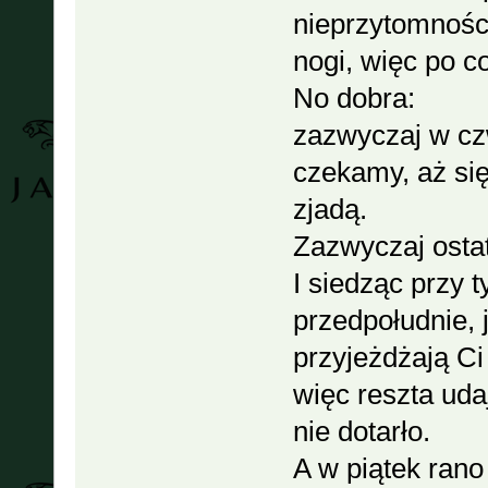
nieprzytomności
nogi, więc po 
No dobra:
zazwyczaj w czw
czekamy, aż si
zjadą.
Zazwyczaj ostatn
I siedząc przy 
przedpołudnie,
przyjeżdżają Ci
więc reszta uda
nie dotarło.
A w piątek rano