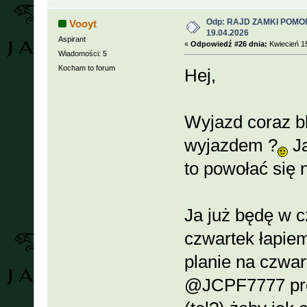
Odp: RAJD ZAMKI POMOR
Vooyt
19.04.2026
Aspirant
«
Odpowiedź #26 dnia:
Kwiecień 15
Wiadomości: 5
Kocham to forum
Hej,
Wyjazd coraz bl
wyjazdem ?
Ja
to powołać się 
Ja już będę w c
czwartek łapie
planie na czwar
@JCPF7777 pros