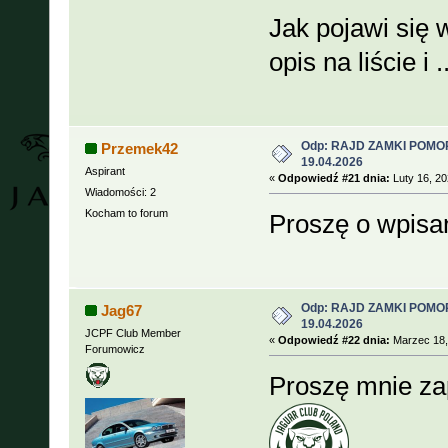
Jak pojawi się 
opis na liście i 
Odp: RAJD ZAMKI POMOR
Przemek42
19.04.2026
Aspirant
«
Odpowiedź #21 dnia:
Luty 16, 20
Wiadomości: 2
Kocham to forum
Proszę o wpisan
Odp: RAJD ZAMKI POMOR
Jag67
19.04.2026
JCPF Club Member
«
Odpowiedź #22 dnia:
Marzec 18,
Forumowicz
Proszę mnie za