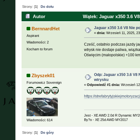
Strony: [
1
]
Do dołu
Autor
Wątek: Jaguar x350 3.6 V8
Jaguar x350 3.6 V8 Nie p
BernnardHet
«
dnia:
Wrzesień 11, 2025, 23
Aspirant
Wiadomości: 2
Cześć, ostatnio podczas jazdy j
Kocham to forum
wtrysk nie dostaje paliwa, wiązk
Oświęcim (małopolskie) +100 k
Odp: Jaguar x350 3.6 V8 N
Zbyszek01
wtrysku
Forumowicz Sovereign
«
Odpowiedź #1 dnia:
Wrzesień 12,
https://strefabrytyjskiejmotoryzacji
Jest - XE AWD 2.0d R Dynamic MY2
By?o - XE 25d AWD MY2017
Wiadomości: 614
Strony: [
1
]
Do góry