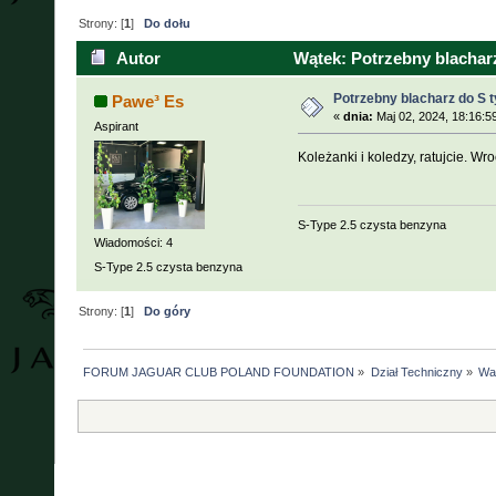
Strony: [
1
]
Do dołu
Autor
Wątek: Potrzebny blacharz
Potrzebny blacharz do S 
Pawe³ Es
«
dnia:
Maj 02, 2024, 18:16:5
Aspirant
Koleżanki i koledzy, ratujcie. W
S-Type 2.5 czysta benzyna
Wiadomości: 4
S-Type 2.5 czysta benzyna
Strony: [
1
]
Do góry
FORUM JAGUAR CLUB POLAND FOUNDATION
»
Dział Techniczny
»
War