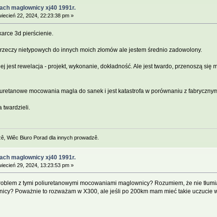
ach maglownicy xj40 1991r.
iecień 22, 2024, 22:23:38 pm »
arce 3d pierścienie.
rzeczy nietypowych do innych moich złomów ale jestem średnio zadowolony.
ej jest rewelacja - projekt, wykonanie, dokładność. Ale jest twardo, przenoszą si
uretanowe mocowania magla do sanek i jest katastrofa w porównaniu z fabryczny
 twardzieli.
zê, Wiêc Biuro Porad dla innych prowadzê.
ach maglownicy xj40 1991r.
iecień 29, 2024, 13:23:53 pm »
oblem z tymi poliuretanowymi mocowaniami maglownicy? Rozumiem, że nie tłumią z
nicy? Poważnie to rozważam w X300, ale jeśli po 200km mam mieć takie uczucie 