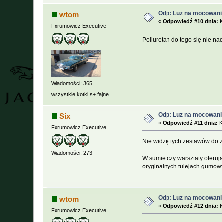
Odp: Luz na mocowani
wtom
«
Odpowiedź #10 dnia:
K
Forumowicz Executive
Poliuretan do tego się nie na
Wiadomości: 365
wszystkie kotki s± fajne
Odp: Luz na mocowani
Six
«
Odpowiedź #11 dnia:
K
Forumowicz Executive
Nie widzę tych zestawów do ZF
Wiadomości: 273
W sumie czy warsztaty oferuj
oryginalnych tulejach gumow
Odp: Luz na mocowani
wtom
«
Odpowiedź #12 dnia:
K
Forumowicz Executive