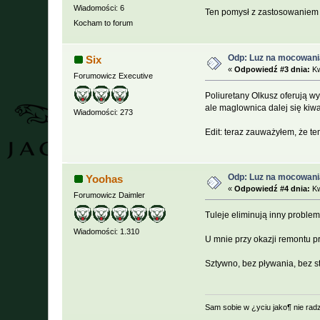
Wiadomości: 6
Ten pomysł z zastosowaniem k
Kocham to forum
Odp: Luz na mocowani
Six
«
Odpowiedź #3 dnia:
Kw
Forumowicz Executive
Poliuretany Olkusz oferują w
ale maglownica dalej się kiwa
Wiadomości: 273
Edit: teraz zauważyłem, że te
Odp: Luz na mocowani
Yoohas
«
Odpowiedź #4 dnia:
Kw
Forumowicz Daimler
Tuleje eliminują inny problem 
Wiadomości: 1.310
U mnie przy okazji remontu pr
Sztywno, bez pływania, bez st
Sam sobie w ¿yciu jako¶ nie rad