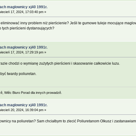
ach maglownicy xj40 1991r.
iecień 17, 2024, 17:03:40 pm »
y eliminować inny problem niż pierścienie? Jeśli te gumowe tuleje mocujące maglo
 tych pierścieni dystansujących?
ach maglownicy xj40 1991r.
iecień 17, 2024, 17:29:19 pm »
razie chodzi o wymianę zużytych pierścieni i skasowanie całkowicie luzu.
 być twardy poliuretan.
zê, Wiêc Biuro Porad dla innych prowadzê.
ach maglownicy xj40 1991r.
iecień 20, 2024, 16:39:04 pm »
icy na poliuretan? Sam chciałbym to zlecić Poliuretanom Olkusz i zastanawiam s