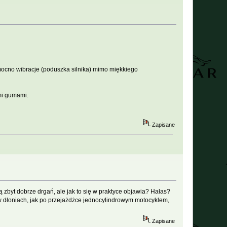
ę mocno wibracje (poduszka silnika) mimo miękkiego
mi gumami.
Zapisane
byt dobrze drgań, ale jak to się w praktyce objawia? Hałas?
w dłoniach, jak po przejażdżce jednocylindrowym motocyklem,
Zapisane