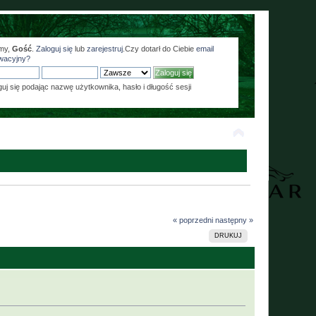
my,
Gość
.
Zaloguj się
lub
zarejestruj
.Czy dotarł do Ciebie
email
wacyjny?
guj się podając nazwę użytkownika, hasło i długość sesji
« poprzedni
następny »
DRUKUJ