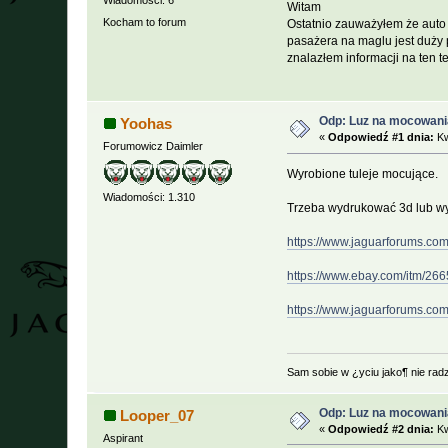
Wiadomości: 6
Witam
Kocham to forum
Ostatnio zauważyłem że auto
pasażera na maglu jest duży p
znalazłem informacji na ten t
Odp: Luz na mocowani
Yoohas
«
Odpowiedź #1 dnia:
Kw
Forumowicz Daimler
Wyrobione tuleje mocujące.
Wiadomości: 1.310
Trzeba wydrukować 3d lub wy
https://www.jaguarforums.com
https://www.ebay.com/itm/2
https://www.jaguarforums.com
Sam sobie w ¿yciu jako¶ nie rad
Odp: Luz na mocowani
Looper_07
«
Odpowiedź #2 dnia:
Kw
Aspirant