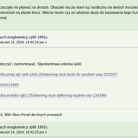
 zaczęło mi pływać na drodze. Okazało się że mam luz wzdłużny na dwóch mocow
ierścień na płaski klucz. Wiecie może czy on właśnie służy do kasowania tego luz
emat.
ach maglownicy xj40 1991r.
iecień 14, 2024, 14:40:14 pm »
toczyć i zamontować. Standardowa usterka xj40:
/forum/xj-xj6-xjr6-x300-26/steering-rack-bush-fix-another-way-253597/
66504414965
/forum/xj40-xj81-25/steering-rack-stiffening-bushes-diy-134396/
zê, Wiêc Biuro Porad dla innych prowadzê.
ach maglownicy xj40 1991r.
iecień 14, 2024, 18:42:23 pm »