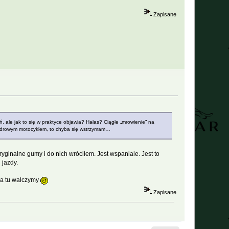
Zapisane
ale jak to się w praktyce objawia? Hałas? Ciągłe „mrowienie” na
lindrowym motocyklem, to chyba się wstrzymam…
ryginalne gumy i do nich wróciłem. Jest wspaniale. Jest to
 jazdy.
ia tu walczymy
Zapisane