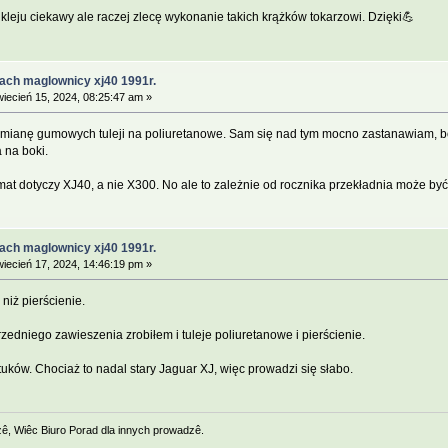
leju ciekawy ale raczej zlecę wykonanie takich krążków tokarzowi. Dzięki💪
ach maglownicy xj40 1991r.
iecień 15, 2024, 08:25:47 am »
ymianę gumowych tuleji na poliuretanowe. Sam się nad tym mocno zastanawiam, bo 
 na boki.
mat dotyczy XJ40, a nie X300. No ale to zależnie od rocznika przekładnia może by
ach maglownicy xj40 1991r.
iecień 17, 2024, 14:46:19 pm »
niż pierścienie.
zedniego zawieszenia zrobiłem i tuleje poliuretanowe i pierścienie.
uków. Chociaż to nadal stary Jaguar XJ, więc prowadzi się słabo.
zê, Wiêc Biuro Porad dla innych prowadzê.