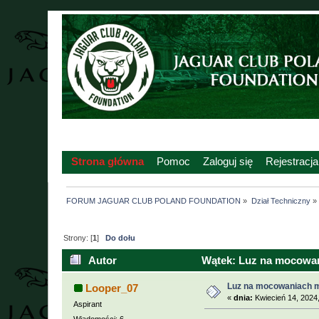
Strona główna
Pomoc
Zaloguj się
Rejestracja
FORUM JAGUAR CLUB POLAND FOUNDATION
»
Dział Techniczny
»
Strony: [
1
]
Do dołu
Autor
Wątek: Luz na mocowani
Luz na mocowaniach m
Looper_07
«
dnia:
Kwiecień 14, 2024
Aspirant