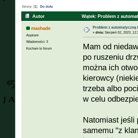
Strony: [
1
]
Do dołu
Autor
Wątek: Problem z automat
Problem z automatyczną 
mashade
«
dnia:
Sierpień 02, 2023, 12
Aspirant
Wiadomości: 3
Mam od niedawn
Kocham to forum
po ruszeniu drz
można ich otwor
kierowcy (nieki
trzeba albo poc
w celu odbezpie
Natomiast jeśli
samemu "z klam