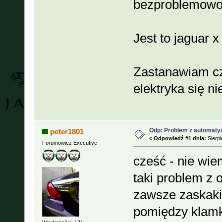
bezproblemowo d
Jest to jaguar x
Zastanawiam cz
elektryka się ni
Odp: Problem z automaty
peter1801
«
Odpowiedź #1 dnia:
Sierpi
Forumowicz Executive
cześć - nie wi
taki problem z 
zawsze zaskaki
pomiędzy klamk