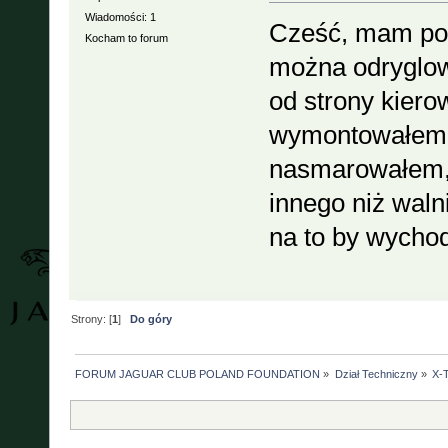
Wiadomości: 1
Cześć, mam pod
Kocham to forum
można odryglo
od strony kier
wymontowałem 
nasmarowałem, 
innego niż waln
na to by wychod
Strony: [
1
]
Do góry
FORUM JAGUAR CLUB POLAND FOUNDATION
»
Dział Techniczny
»
X-