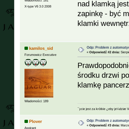
Wiadomości: 181
nad klamką jest
X-type V6 3.0 2008
zapinkę - być m
klamki wewnętr
Odp: Problem z automaty
kamilos_sid
«
Odpowiedź #2 dnia:
Sierpi
Forumowicz Executive
Prawdopodobni
środku drzwi p
klamkę pancer
Wiadomości: 189
¯ycie jest za krótkie ¿eby je¼dziæ 
Odp: Problem z automaty
Plover
«
Odpowiedź #3 dnia:
Marzec
Aspirant