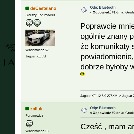
Odp: Bluetooth
deCastelano
«
Odpowiedź #1 dnia:
Grudzi
Starszy Forumowicz
Poprawcie mnie j
ogólnie znany 
że komunikaty s
Wiadomości: 52
powiadomienie, 
Jaguar XE 35t
dobrze byłoby 
Jaguar XF '12 3,0 275KM -> Jaguar 
Odp: Bluetooth
zalluk
«
Odpowiedź #2 dnia:
Grudzi
Forumowicz
Cześć , mam and
Wiadomości: 18