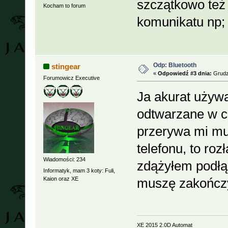
szczątkowo też 
Kocham to forum
komunikatu np; ..
Odp: Bluetooth
stingear
«
Odpowiedź #3 dnia:
Grudzi
Forumowicz Executive
Ja akurat używ
odtwarzane w cał
przerywa mi mu
telefonu, to ro
Wiadomości: 234
zdążyłem podłąc
Informatyk, mam 3 koty: Fuli,
Kaion oraz XE
muszę zakończy
XE 2015 2.0D Automat