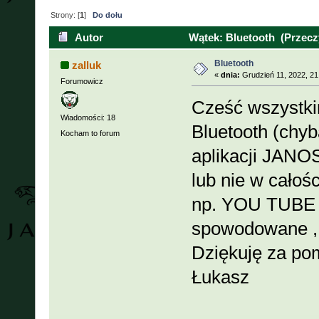
Strony: [
1
]
Do dołu
Autor
Wątek: Bluetooth (Przeczy
Bluetooth
zalluk
«
dnia:
Grudzień 11, 2022, 21
Forumowicz
Cześć wszystk
Wiadomości: 18
Bluetooth (chyb
Kocham to forum
aplikacji JANO
lub nie w całośc
np. YOU TUBE c
spowodowane , 
Dziękuję za po
Łukasz