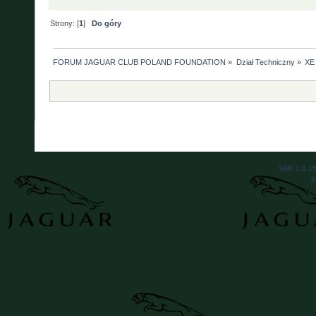
Strony: [
1
]
Do góry
FORUM JAGUAR CLUB POLAND FOUNDATION
»
Dział Techniczny
»
XE 
SMF 2.0.1
S