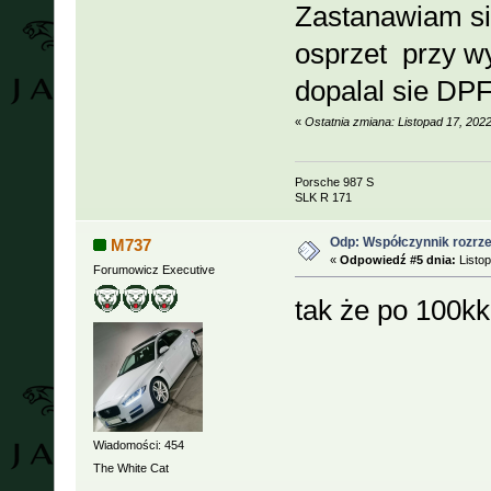
Zastanawiam sie
osprzet przy wy
dopalal sie DPF
«
Ostatnia zmiana: Listopad 17, 202
Porsche 987 S
SLK R 171
Odp: Współczynnik rozrzed
M737
«
Odpowiedź #5 dnia:
Listop
Forumowicz Executive
tak że po 100k
Wiadomości: 454
The White Cat