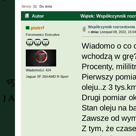
Strony: [
1
]
Do dołu
Autor
Wątek: Współczynnik rozrz
Współczynnik rozrzedzenia o
piotrrf
«
dnia:
Listopad 09, 2022, 15:0
Forumowicz Executive
Wiadomo o co ch
wchodzą w grę
Procenty, milili
Wiadomości: 424
Pierwszy pomia
Jaguar XF 20d AWD R-Sport
oleju..z 3 tys.k
Drugi pomiar ok
Stan oleju na b
Zawsze od wym
Z tym, że czas