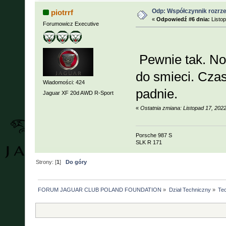
Odp: Współczynnik rozrzed
piotrrf
«
Odpowiedź #6 dnia:
Listop
Forumowicz Executive
Pewnie tak. No
do smieci. Czas
Wiadomości: 424
padnie.
Jaguar XF 20d AWD R-Sport
«
Ostatnia zmiana: Listopad 17, 202
Porsche 987 S
SLK R 171
Strony: [
1
]
Do góry
FORUM JAGUAR CLUB POLAND FOUNDATION
»
Dział Techniczny
»
Tec