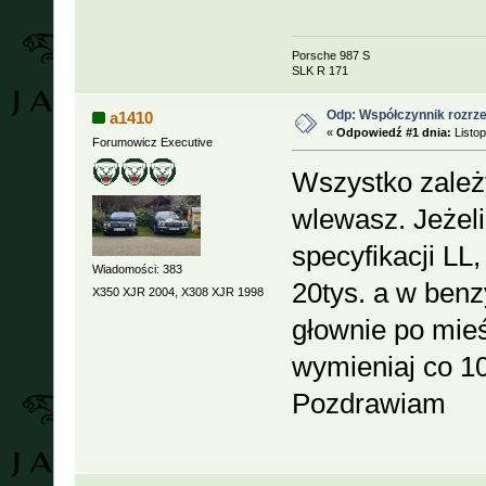
Porsche 987 S
SLK R 171
Odp: Współczynnik rozrzed
a1410
«
Odpowiedź #1 dnia:
Listop
Forumowicz Executive
Wszystko zależy 
wlewasz. Jeżeli
specyfikacji LL
Wiadomości: 383
20tys. a w benz
X350 XJR 2004, X308 XJR 1998
głownie po mieś
wymieniaj co 10
Pozdrawiam