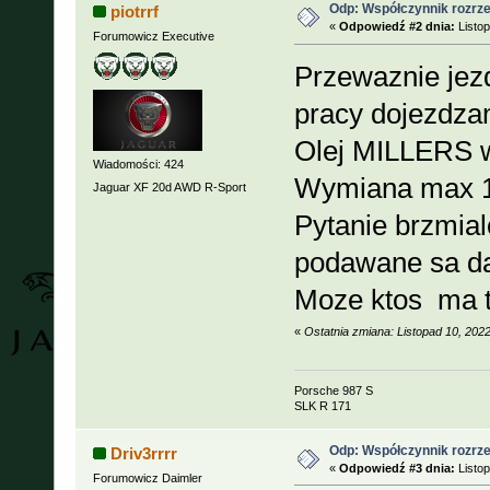
Odp: Współczynnik rozrzed
piotrrf
«
Odpowiedź #2 dnia:
Listop
Forumowicz Executive
Przewaznie jezd
pracy dojezdzam
Olej MILLERS w
Wiadomości: 424
Wymiana max 1
Jaguar XF 20d AWD R-Sport
Pytanie brzmial
podawane sa da
Moze ktos ma t
«
Ostatnia zmiana: Listopad 10, 202
Porsche 987 S
SLK R 171
Odp: Współczynnik rozrzed
Driv3rrrr
«
Odpowiedź #3 dnia:
Listop
Forumowicz Daimler