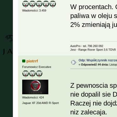
W procentach. 
Wiadomości: 3.459
paliwa w oleju 
2% zmieniają ju
AutoPro - tel. 796 260 092
Jest - Range Rover Sport 3.6 TDV8
Odp: Współczynnik rozrzed
piotrrf
«
Odpowiedź #4 dnia:
Listop
Forumowicz Executive
Z pewnoscia sp
nie dopalil sie 
Wiadomości: 424
Raczej nie dojd
Jaguar XF 20d AWD R-Sport
niz zalecaja.