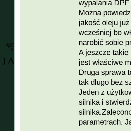
wypalania DPF i
Można powiedzie
jakość oleju ju
wcześniej bo w
narobić sobie 
A jeszcze takie
jest właściwe m
Druga sprawa to,
tak długo bez sz
Jeden z użytkow
silnika i stwier
silnika.Zalecon
parametrach. Ja