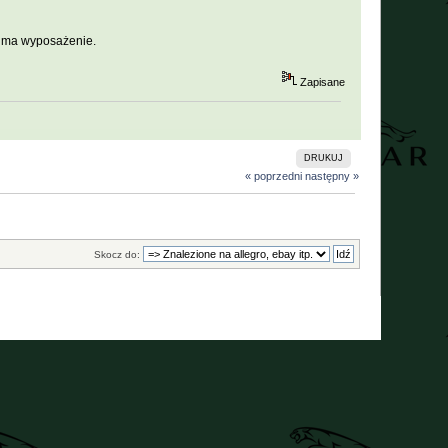
e ma wyposażenie.
Zapisane
DRUKUJ
« poprzedni
następny »
Skocz do: