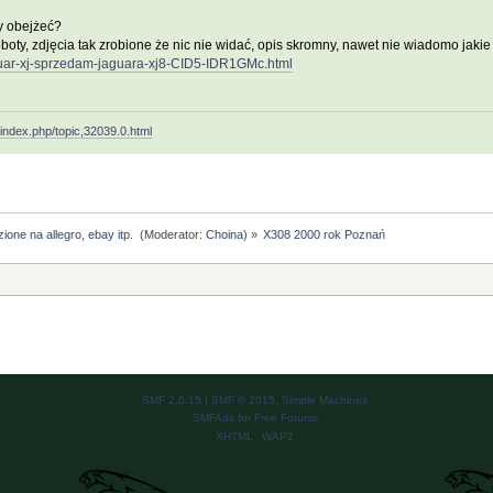
by obejżeć?
oty, zdjęcia tak zrobione że nic nie widać, opis skromny, nawet nie wiadomo jaki
jaguar-xj-sprzedam-jaguara-xj8-CID5-IDR1GMc.html
/index.php/topic,32039.0.html
ione na allegro, ebay itp. 
(Moderator:
Choina
) »
X308 2000 rok Poznań 
SMF 2.0.15
|
SMF © 2015
,
Simple Machines
SMFAds
for
Free Forums
XHTML
WAP2