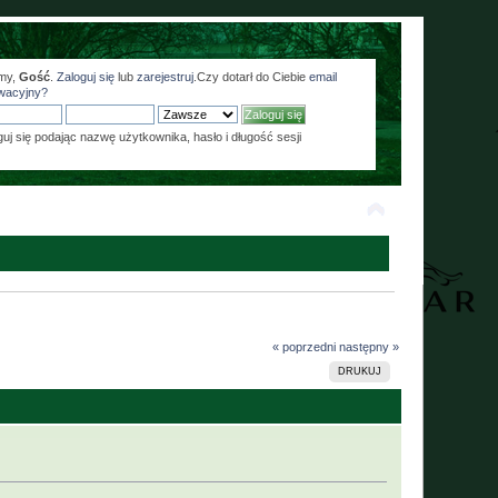
my,
Gość
.
Zaloguj się
lub
zarejestruj
.Czy dotarł do Ciebie
email
wacyjny?
guj się podając nazwę użytkownika, hasło i długość sesji
« poprzedni
następny »
DRUKUJ