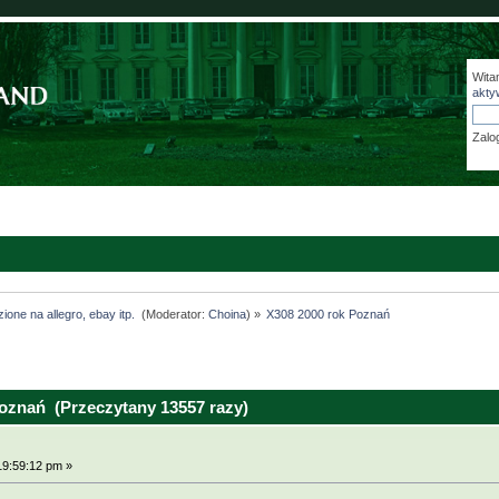
Wita
akty
Zalo
ione na allegro, ebay itp. 
(Moderator:
Choina
) »
X308 2000 rok Poznań 
oznań (Przeczytany 13557 razy)
19:59:12 pm »