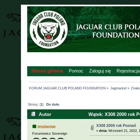
Strona główna
Pomoc
Zaloguj się
Rejestracja
FORUM JAGUAR CLUB POLAND FOUNDATION
»
Jagmarket
»
Znalez
Strony: [
1
]
Do dołu
Autor
Wątek: X308 2000 rok P
X308 2000 rok Poznań
msiwow
«
dnia:
Wrzesień 21, 2022, 
Forumowicz Sovereign