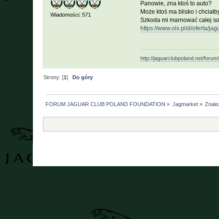
Panowie, zna ktoś to auto?
Może ktoś ma blisko i chciał
Wiadomości: 571
Szkoda mi marnować całej sob
https://www.olx.pl/d/oferta/
http://jaguarclubpoland.net/forum
Strony: [
1
]
Do góry
FORUM JAGUAR CLUB POLAND FOUNDATION
»
Jagmarket
»
Znalez