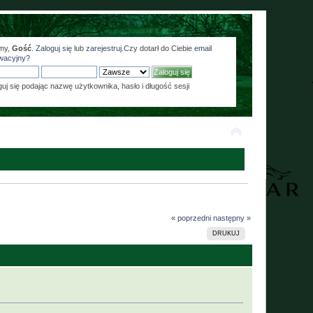
my,
Gość
.
Zaloguj się
lub
zarejestruj
.Czy dotarł do Ciebie
email
wacyjny?
guj się podając nazwę użytkownika, hasło i długość sesji
« poprzedni
następny »
DRUKUJ