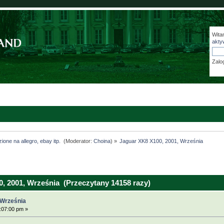
Wita
akty
Zalo
ione na allegro, ebay itp. 
(Moderator:
Choina
) »
Jaguar XK8 X100, 2001, Września 
, 2001, Września (Przeczytany 14158 razy)
 Września
:07:00 pm »