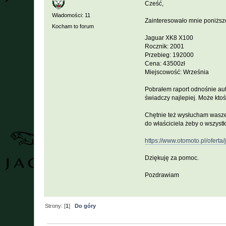
Cześć,
Wiadomości: 11
Zainteresowało mnie poniższ
Kocham to forum
Jaguar XK8 X100
Rocznik: 2001
Przebieg: 192000
Cena: 43500zł
Miejscowość: Września
Pobrałem raport odnośnie aut
świadczy najlepiej. Może ktoś
Chętnie też wysłucham waszej
do właściciela żeby o wszystk
https://www.otomoto.pl/oferta
Dziękuję za pomoc.
Pozdrawiam
Strony: [
1
]
Do góry