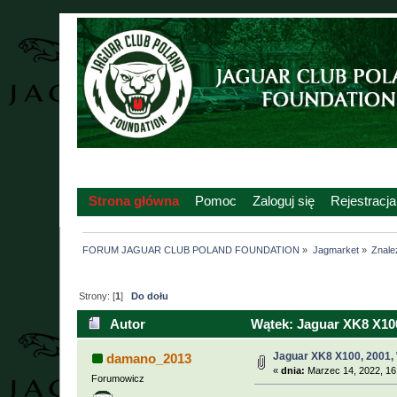
Strona główna
Pomoc
Zaloguj się
Rejestracja
FORUM JAGUAR CLUB POLAND FOUNDATION
»
Jagmarket
»
Znalez
Strony: [
1
]
Do dołu
Autor
Wątek: Jaguar XK8 X100
Jaguar XK8 X100, 2001,
damano_2013
«
dnia:
Marzec 14, 2022, 16
Forumowicz