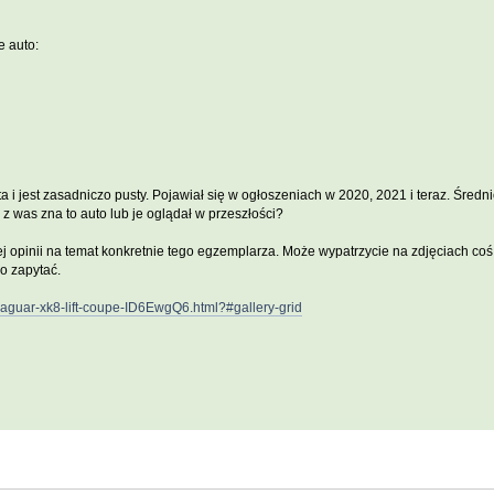
e auto:
a i jest zasadniczo pusty. Pojawiał się w ogłoszeniach w 2020, 2021 i teraz. Śred
 z was zna to auto lub je oglądał w przeszłości?
 opinii na temat konkretnie tego egzemplarza. Może wypatrzycie na zdjęciach co
o zapytać.
/jaguar-xk8-lift-coupe-ID6EwgQ6.html?#gallery-grid