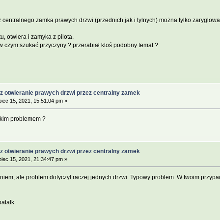
centralnego zamka prawych drzwi (przednich jak i tylnych) można tylko zaryglować
, otwiera i zamyka z pilota.
 czym szukać przyczyny ? przerabiał ktoś podobny temat ?
z otwieranie prawych drzwi przez centralny zamek
piec 15, 2021, 15:51:04 pm »
takim problemem ?
z otwieranie prawych drzwi przez centralny zamek
piec 15, 2021, 21:34:47 pm »
niem, ale problem dotyczył raczej jednych drzwi. Typowy problem. W twoim przypadk
patalk