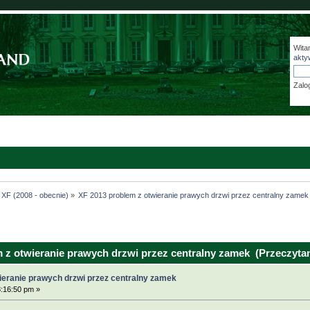
Wita
akty
Zalo
XF (2008 - obecnie)
»
XF 2013 problem z otwieranie prawych drzwi przez centralny zamek
 z otwieranie prawych drzwi przez centralny zamek (Przeczytan
ieranie prawych drzwi przez centralny zamek
8:16:50 pm »