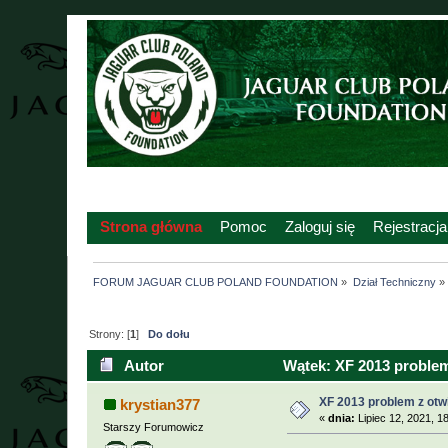
Strona główna
Pomoc
Zaloguj się
Rejestracja
FORUM JAGUAR CLUB POLAND FOUNDATION
»
Dział Techniczny
»
Strony: [
1
]
Do dołu
Autor
Wątek: XF 2013 problem
XF 2013 problem z otw
krystian377
«
dnia:
Lipiec 12, 2021, 1
Starszy Forumowicz