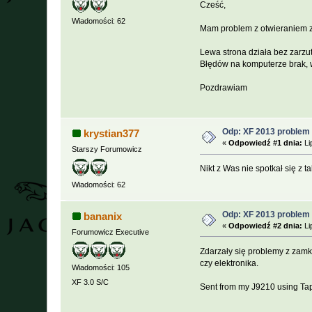
Cześć,
Wiadomości: 62
Mam problem z otwieraniem z 
Lewa strona działa bez zarzutu
Błędów na komputerze brak, w
Pozdrawiam
Odp: XF 2013 problem 
krystian377
«
Odpowiedź #1 dnia:
Li
Starszy Forumowicz
Nikt z Was nie spotkał się z 
Wiadomości: 62
Odp: XF 2013 problem 
bananix
«
Odpowiedź #2 dnia:
Li
Forumowicz Executive
Zdarzały się problemy z zamk
czy elektronika.
Wiadomości: 105
XF 3.0 S/C
Sent from my J9210 using Ta