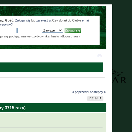
my,
Gość
.
Zaloguj się
lub
zarejestruj
.Czy dotarł do Ciebie
email
wacyjny?
guj się podając nazwę użytkownika, hasło i długość sesji
« poprzedni
następny »
DRUKUJ
y 3715 razy)