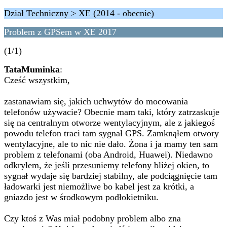
Dział Techniczny > XE (2014 - obecnie)
Problem z GPSem w XE 2017
(1/1)
TataMuminka
:
Cześć wszystkim,
zastanawiam się, jakich uchwytów do mocowania
telefonów używacie? Obecnie mam taki, który zatrzaskuje
się na centralnym otworze wentylacyjnym, ale z jakiegoś
powodu telefon traci tam sygnał GPS. Zamknąłem otwory
wentylacyjne, ale to nic nie dało. Żona i ja mamy ten sam
problem z telefonami (oba Android, Huawei). Niedawno
odkryłem, że jeśli przesuniemy telefony bliżej okien, to
sygnał wydaje się bardziej stabilny, ale podciągnięcie tam
ładowarki jest niemożliwe bo kabel jest za krótki, a
gniazdo jest w środkowym podłokietniku.
Czy ktoś z Was miał podobny problem albo zna