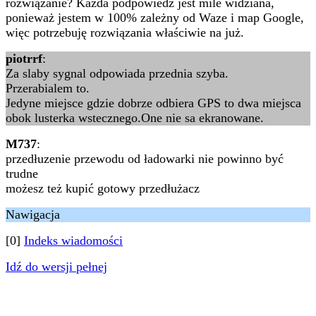
rozwiązanie? Każda podpowiedź jest mile widziana,
ponieważ jestem w 100% zależny od Waze i map Google,
więc potrzebuję rozwiązania właściwie na już.
piotrrf
:
Za slaby sygnal odpowiada przednia szyba.
Przerabialem to.
Jedyne miejsce gdzie dobrze odbiera GPS to dwa miejsca
obok lusterka wstecznego.One nie sa ekranowane.
M737
:
przedłuzenie przewodu od ładowarki nie powinno być
trudne
możesz też kupić gotowy przedłużacz
Nawigacja
[0]
Indeks wiadomości
Idź do wersji pełnej