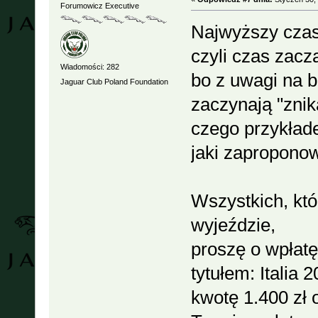
Forumowicz Executive
Najwyższy czas
czyli czas zacz
Wiadomości: 282
bo z uwagi na b
Jaguar Club Poland Foundation
zaczynają "znika
czego przykłade
jaki zapropon
Wszystkich, któ
wyjeździe,
proszę o wpłatę
tytułem: Italia 
kwotę 1.400 zł 