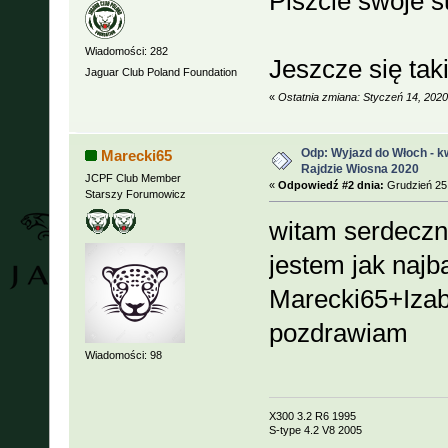
Piszcie swoje s
Wiadomości: 282
Jeszcze się taki
Jaguar Club Poland Foundation
«
Ostatnia zmiana: Styczeń 14, 202
Odp: Wyjazd do Włoch - kw
Marecki65
Rajdzie Wiosna 2020
JCPF Club Member
«
Odpowiedź #2 dnia:
Grudzień 25,
Starszy Forumowicz
witam serdeczn
jestem jak najb
Marecki65+Izab
pozdrawiam
Wiadomości: 98
X300 3.2 R6 1995
S-type 4.2 V8 2005