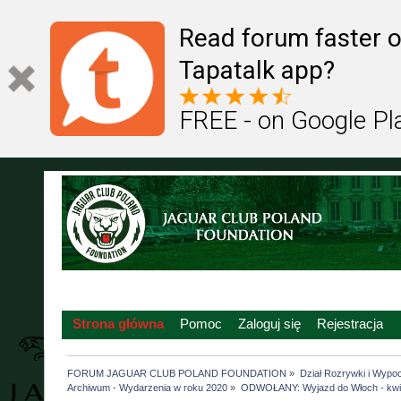
Read forum faster o
Tapatalk app?
FREE - on Google Pl
Strona główna
Pomoc
Zaloguj się
Rejestracja
FORUM JAGUAR CLUB POLAND FOUNDATION
»
Dział Rozrywki i Wypo
Archiwum - Wydarzenia w roku 2020
»
ODWOŁANY: Wyjazd do Włoch - kwiec