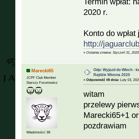
Termin wpłat: n
2020 r.
Konto do wpłat j
http://jaguarclub
«
Ostatnia zmiana: Styczeń 31, 202
Odp: Wyjazd do Włoch - kw
Marecki65
Rajdzie Wiosna 2020
JCPF Club Member
«
Odpowiedź #8 dnia:
Luty 03, 202
Starszy Forumowicz
witam
przelewy pierws
Marecki65+1 or
pozdrawiam
Wiadomości: 98