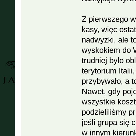
Z pierwszego wy
kasy, więc osta
nadwyżki, ale t
wyskokiem do W
trudniej było o
terytorium Itali
przybywało, a t
Nawet, gdy poj
wszystkie koszt
podzieliliśmy p
jeśli grupa się
w innym kierunk