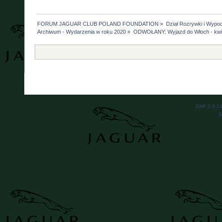
FORUM JAGUAR CLUB POLAND FOUNDATION
»
Dział Rozrywki i Wypo
Archiwum - Wydarzenia w roku 2020
»
ODWOŁANY: Wyjazd do Włoch - kwiec
SMF 2.0.1
S