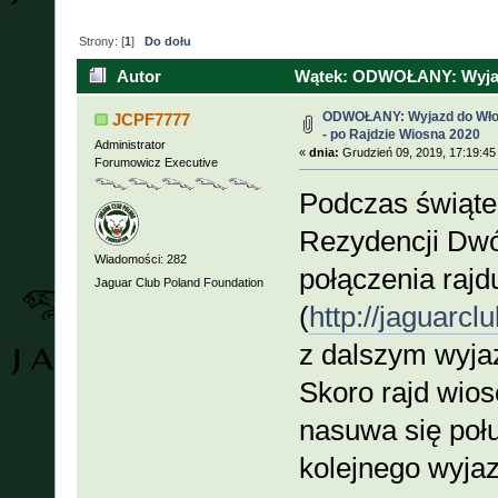
Strony: [
1
]
Do dołu
Autor
Wątek: ODWOŁANY: Wyjazd 
(Przeczytany 16325 razy)
ODWOŁANY: Wyjazd do Włoch
JCPF7777
- po Rajdzie Wiosna 2020
Administrator
«
dnia:
Grudzień 09, 2019, 17:19:45
Forumowicz Executive
Podczas świąte
Rezydencji Dwór
Wiadomości: 282
połączenia raj
Jaguar Club Poland Foundation
(
http://jaguarcl
z dalszym wyja
Skoro rajd wios
nasuwa się połu
kolejnego wyja