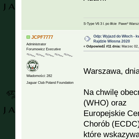
S-Type V6 3 l. po lifcie Pawe³ Wars
Odp: Wyjazd do Włoch - kw
JCPF7777
Rajdzie Wiosna 2020
Administrator
«
Odpowiedź #11 dnia:
Marzec 02, 
Forumowicz Executive
Warszawa, dnia
Wiadomości: 282
Jaguar Club Poland Foundation
Na chwilę obec
(WHO) oraz
Europejskie Cen
Chorób (ECDC) 
które wskazywa