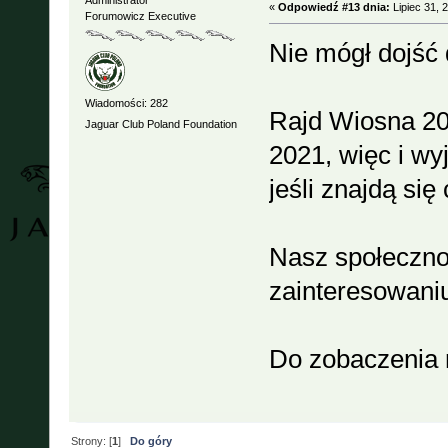
Administrator
«
Odpowiedź #13 dnia:
Lipiec 31, 
Forumowicz Executive
Nie mógł dojść 
Wiadomości: 282
Rajd Wiosna 20
Jaguar Club Poland Foundation
2021, więc i wy
jeśli znajdą się 
Nasz społeczno
zainteresowani
Do zobaczenia n
Strony: [
1
]
Do góry