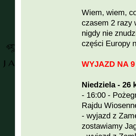
Wiem, wiem, co
czasem 2 razy w
nigdy nie znudz
części Europy n
WYJAZD NA 9
Niedziela - 26 
- 16:00 - Poże
Rajdu Wiosenn
- wyjazd z Zam
zostawiamy Jag