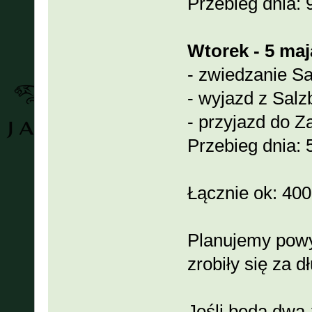
Przebieg dnia:
Wtorek - 5 maj
- zwiedzanie S
- wyjazd z Sal
- przyjazd do 
Przebieg dnia:
Łącznie ok: 40
Planujemy powy
zrobiły się za d
Jeśli będą dwa