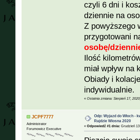
czyli 6 dni i ko
dziennie na oso
Z powyższego w
przygotowani 
osobę/dzienni
Ilość kilometrów
miał wpływ na k
Obiady i kolacj
indywidualnie.
«
Ostatnia zmiana: Sierpień 17, 20
Odp: Wyjazd do Włoch - kw
JCPF7777
Rajdzie Wiosna 2020
Administrator
«
Odpowiedź #1 dnia:
Grudzień 13,
Forumowicz Executive