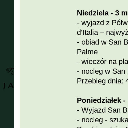
Niedziela - 3 m
- wyjazd z Pół
d’Italia – naj
- obiad w San B
Palme
- wieczór na pl
- nocleg w San 
Przebieg dnia:
Poniedziałek - 
- Wyjazd San B
- nocleg - szuk