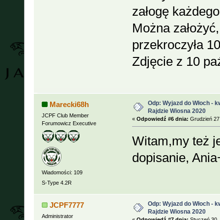
załogę każdego
Można założyć,
przekroczyła 1
Zdjęcie z 10 pa
Odp: Wyjazd do Włoch - kw
Marecki68h
Rajdzie Wiosna 2020
JCPF Club Member
«
Odpowiedź #6 dnia:
Grudzień 27,
Forumowicz Executive
Witam,my też j
dopisanie, Ani
Wiadomości: 109
S-Type 4.2R
Odp: Wyjazd do Włoch - kw
JCPF7777
Rajdzie Wiosna 2020
Administrator
«
Odpowiedź #7 dnia:
Styczeń 30, 