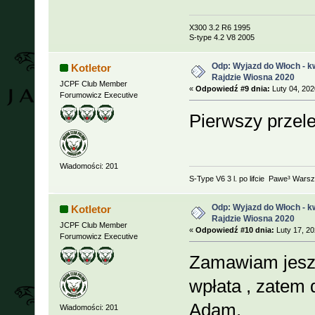
X300 3.2 R6 1995
S-type 4.2 V8 2005
Odp: Wyjazd do Włoch - kw
Kotletor
Rajdzie Wiosna 2020
JCPF Club Member
«
Odpowiedź #9 dnia:
Luty 04, 202
Forumowicz Executive
Pierwszy przel
Wiadomości: 201
S-Type V6 3 l. po lifcie Pawe³ Wars
Odp: Wyjazd do Włoch - kw
Kotletor
Rajdzie Wiosna 2020
JCPF Club Member
«
Odpowiedź #10 dnia:
Luty 17, 20
Forumowicz Executive
Zamawiam jeszc
wpłata , zatem 
Adam.
Wiadomości: 201