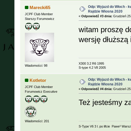
Odp: Wyjazd do Włoch - kw
Marecki65
Rajdzie Wiosna 2020
JCPF Club Member
«
Odpowiedź #3 dnia:
Grudzień 25,
Starszy Forumowicz
witam proszę do
wersję dłuższą
X300 3.2 R6 1995
Wiadomości: 98
S-type 4.2 V8 2005
Odp: Wyjazd do Włoch - kw
Kotletor
Rajdzie Wiosna 2020
JCPF Club Member
«
Odpowiedź #4 dnia:
Grudzień 25,
Forumowicz Executive
Też jesteśmy z
Wiadomości: 201
S-Type V6 3 l. po lifcie Pawe³ Wars