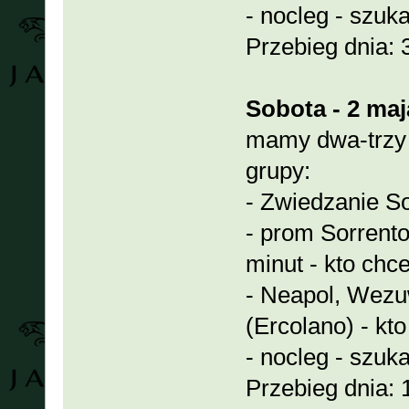
- nocleg - szuk
Przebieg dnia: 
Sobota - 2 maj
mamy dwa-trzy 
grupy:
- Zwiedzanie Sor
- prom Sorrento
minut - kto chce 
- Neapol, Wezu
(Ercolano) - kt
- nocleg - szuk
Przebieg dnia: 