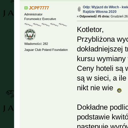
Odp: Wyjazd do Włoch - kwie
JCPF7777
Rajdzie Wiosna 2020
Administrator
«
Odpowiedź #5 dnia:
Grudzień 26,
Forumowicz Executive
Kotletor,
Przybliżona wyc
Wiadomości: 282
dokładniejszej 
Jaguar Club Poland Foundation
kursu wymiany 
Ceny hoteli są 
są w sieci, a il
nikt nie wie
Dokładne podlic
podstawie kwit
następuje wyró