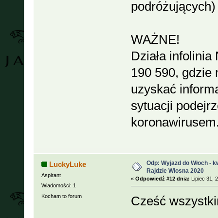
podróżujących) 
WAŻNE!
Działa infolin
190 590, gdzie
uzyskać inform
sytuacji podejr
koronawirusem
Odp: Wyjazd do Włoch - kw
LuckyLuke
Rajdzie Wiosna 2020
Aspirant
«
Odpowiedź #12 dnia:
Lipiec 31, 
Wiadomości: 1
Kocham to forum
Cześć wszystk