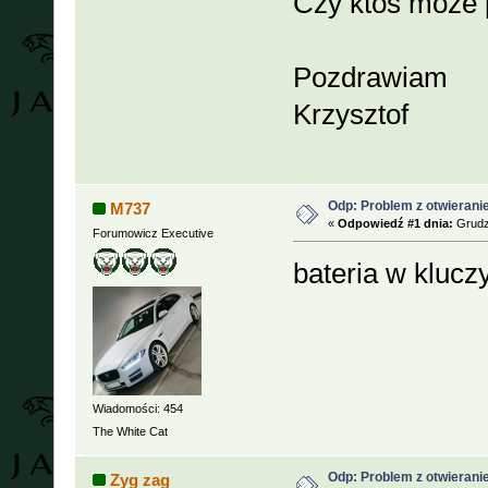
Czy ktoś może p
Pozdrawiam
Krzysztof
Odp: Problem z otwieranie
M737
«
Odpowiedź #1 dnia:
Grudzi
Forumowicz Executive
bateria w klucz
Wiadomości: 454
The White Cat
Odp: Problem z otwieranie
Zyg zag