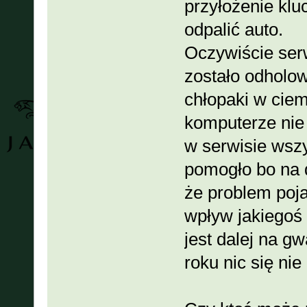
przyłożenie kl
odpalić auto.
Oczywiście serwi
zostało odholow
chłopaki w cie
komputerze nie 
w serwisie wszys
pomogło bo na d
że problem poj
wpływ jakiegoś
jest dalej na gw
roku nic się nie