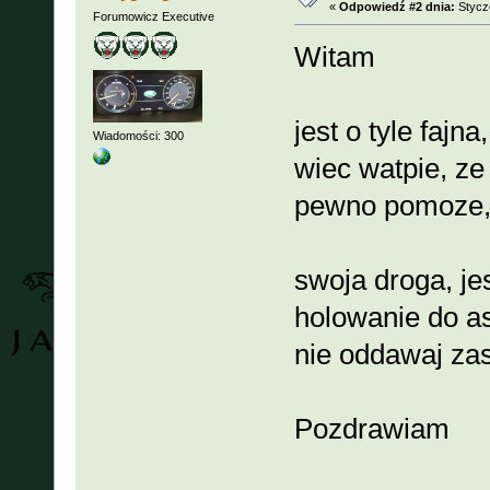
«
Odpowiedź #2 dnia:
Stycze
Forumowicz Executive
Witam
jest o tyle faj
Wiadomości: 300
wiec watpie, ze
pewno pomoze
swoja droga, jesl
holowanie do as
nie oddawaj za
Pozdrawiam