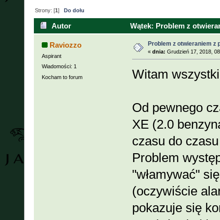
Strony: [
1
]
Do dołu
Autor
Wątek: Problem z otwieran
Problem z otwieraniem z p
Raviozzo
«
dnia:
Grudzień 17, 2018, 08
Aspirant
Wiadomości: 1
Witam wszystk
Kocham to forum
Od pewnego cz
XE (2.0 benzyn
czasu do czasu 
Problem występ
"włamywać" się
(oczywiście ala
pokazuje się kom