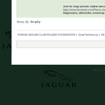
Jesli nie moge pomodz zdalnie wiecej i
https://www.facebook.com/Pierun-
Diagnostyka, elektronika, konwersja 
Strony: [
1
]
Do góry
FORUM JAGUAR CLUB POLAND FOUNDATION
»
Dział Techniczny
»
XE 
SMF 2.0.1
S