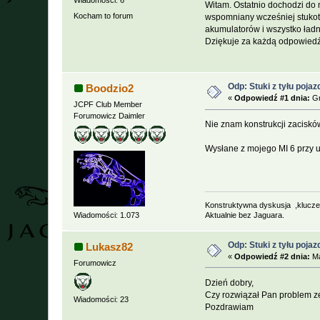
Wiadomości: 6
Witam. Ostatnio dochodzi do
Kocham to forum
wspomniany wcześniej stukot
akumulatorów i wszystko ładn
Dziękuje za każdą odpowied
Odp: Stuki z tyłu poja
Boodzio2
«
Odpowiedź #1 dnia:
Gr
JCPF Club Member
Forumowicz Daimler
Nie znam konstrukcji zaciskó
Wysłane z mojego MI 6 przy u
Konstruktywna dyskusja ,klucz
Aktualnie bez Jaguara.
Wiadomości: 1.073
Odp: Stuki z tyłu poja
Lukasz82
«
Odpowiedź #2 dnia:
Ma
Forumowicz
Dzień dobry,
Czy rozwiązał Pan problem z
Wiadomości: 23
Pozdrawiam