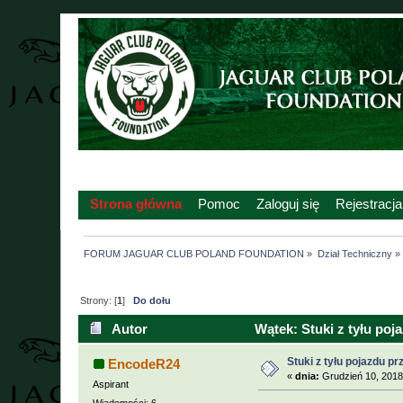
Strona główna
Pomoc
Zaloguj się
Rejestracja
FORUM JAGUAR CLUB POLAND FOUNDATION
»
Dział Techniczny
»
Strony: [
1
]
Do dołu
Autor
Wątek: Stuki z tyłu poj
Stuki z tyłu pojazdu p
EncodeR24
«
dnia:
Grudzień 10, 2018
Aspirant