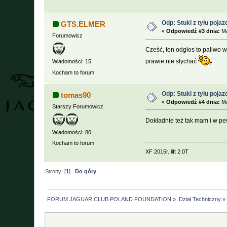
Odp: Stuki z tyłu poja
GTS.ELMER
«
Odpowiedź #3 dnia:
Ma
Forumowicz
Cześć, ten odgłos to paliwo w 
prawie nie słychać
Wiadomości: 15
Kocham to forum
Odp: Stuki z tyłu poja
tomas90
«
Odpowiedź #4 dnia:
Ma
Starszy Forumowicz
Dokładnie też tak mam i w 
Wiadomości: 80
Kocham to forum
XF 2015r. lift 2.0T
Strony: [
1
]
Do góry
FORUM JAGUAR CLUB POLAND FOUNDATION
»
Dział Techniczny
»