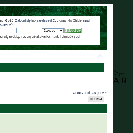
my,
Gość
.
Zaloguj się
lub
zarejestruj
.Czy dotarł do Ciebie
email
wacyjny?
guj się podając nazwę użytkownika, hasło i długość sesji
« poprzedni
następny »
DRUKUJ