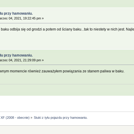
zdu przy hamowaniu.
rzec 04, 2021, 19:22:45 pm »
baku odbija się od grodzi a potem od ściany baku...tak to niestety w nich jest. Najlepi
zdu przy hamowaniu.
rzec 04, 2021, 21:29:09 pm »
pewnym momencie również zauważyłem powiązania ze stanem paliwa w baku.
XF (2008 - obecnie)
»
Stuki z tyłu pojazdu przy hamowaniu.