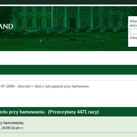
Wita
akty
Zalo
XF (2008 - obecnie)
»
Stuki z tyłu pojazdu przy hamowaniu.
azdu przy hamowaniu. (Przeczytany 4471 razy)
rzy hamowaniu.
, 20:09:16 pm »