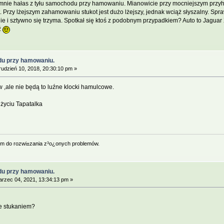
 mnie hałas z tyłu samochodu przy hamowaniu. Mianowicie przy mocniejszym prz
. Przy lżejszym zahamowaniu stukot jest dużo lżejszy, jednak wciąż słyszalny. 
ie i sztywno się trzyma. Spotkał się ktoś z podobnym przypadkiem? Auto to Jaguar 
ź
zdu przy hamowaniu.
udzień 10, 2018, 20:30:10 pm »
w ,ale nie będą to luźne klocki hamulcowe.
życiu Tapatalka
em do rozwi±zania z³o¿onych problemów.
zdu przy hamowaniu.
rzec 04, 2021, 13:34:13 pm »
e stukaniem?