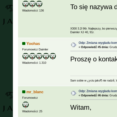
To się nazywa d
Wiadomości: 136
X300 3.2l 96r. Najlepszy, bo pierwsz
Daimler XJ 40, 91r.
Odp: Zmiana wygladu kom
Yoohas
«
Odpowiedź #5 dnia:
Grudzi
Forumowicz Daimler
Proszę o kontak
Wiadomości: 1.310
Sam sobie w ¿yciu jako¶ nie radzê, 
Odp: Zmiana wygladu kom
mr_blanc
«
Odpowiedź #6 dnia:
Grudzi
Forumowicz
Witam,
Wiadomości: 25