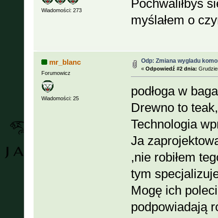
Pochwaliłbyś s
Wiadomości: 273
myślałem o czy
Odp: Zmiana wygladu komor
mr_blanc
«
Odpowiedź #2 dnia:
Grudzień
Forumowicz
podłoga w bagaż
Wiadomości: 25
Drewno to teak,
Technologia wpr
Ja zaprojektowa
,nie robiłem teg
tym specjalizuje
Mogę ich poleci
podpowiadają r