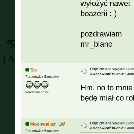
wyłożyć nawet ś
boazerii :-)
pozdrawiam
mr_blanc
Odp: Zmiana wygladu kom
Six
«
Odpowiedź #3 dnia:
Grudzi
Forumowicz Executive
Hm, no to mnie
Wiadomości: 273
będę miał co r
Odp: Zmiana wygladu kom
Moonwalker_LW
«
Odpowiedź #4 dnia:
Grudzi
Forumowicz Executive