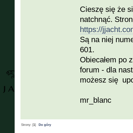
Cieszę się że 
natchnąć. Stron
https://jjacht.c
Są na niej num
601.
Obiecałem po z
forum - dla nast
możesz się upo
mr_blanc
Strony: [
1
]
Do góry