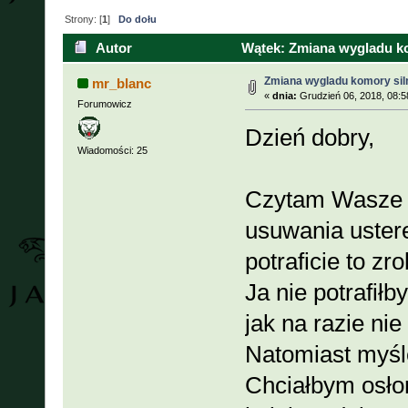
Strony: [
1
]
Do dołu
Autor
Wątek: Zmiana wygladu ko
Zmiana wygladu komory sil
mr_blanc
«
dnia:
Grudzień 06, 2018, 08:5
Forumowicz
Dzień dobry,
Wiadomości: 25
Czytam Wasze w
usuwania uster
potraficie to zr
Ja nie potrafił
jak na razie n
Natomiast myślę
Chciałbym osło