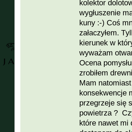
kolektor doloto
wygłuszenie ma
kuny :-) Coś mni
załaczyłem. Ty
kierunek w któ
wyważam otware 
Ocena pomysłu 
zrobiłem drewni
Mam natomiast 
konsekwencje m
przegrzeje się 
powietrza ? Cz
które nawet mi 