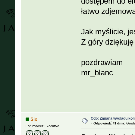
dostępem do el
łatwo zdjemowa
Jak myślicie, j
Z góry dziękuję
pozdrawiam
mr_blanc
Odp: Zmiana wygladu kom
Six
«
Odpowiedź #1 dnia:
Grudzi
Forumowicz Executive