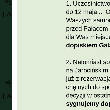
1. Uczestnictw
do 12 maja ... 
Waszych samoc
przed Pałacem
dla Was miejsc
dopiskiem Gal
2. Natomiast s
na Jarocińskim 
już z rezerwac
chętnych do sp
decyzji w ostatn
sygnujemy dop