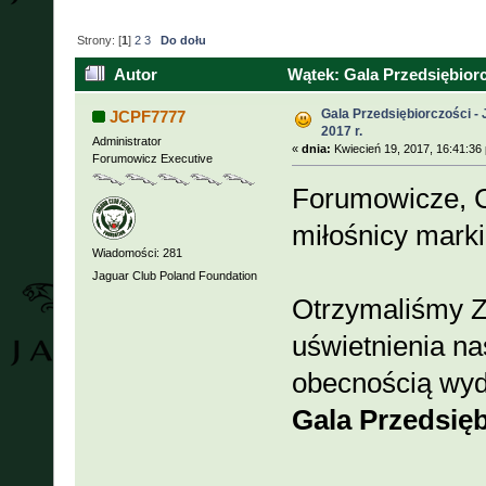
Strony: [
1
]
2
3
Do dołu
Autor
Wątek: Gala Przedsiębiorc
Gala Przedsiębiorczości -
JCPF7777
2017 r.
Administrator
«
dnia:
Kwiecień 19, 2017, 16:41:36
Forumowicz Executive
Forumowicze, C
miłośnicy mark
Wiadomości: 281
Jaguar Club Poland Foundation
Otrzymaliśmy Z
uświetnienia n
obecnością wyd
Gala Przedsięb