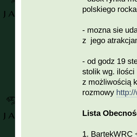
polskiego rock
- mozna sie uda
z jego atrakcja
- od godz 19 s
stolik wg. ilośc
z możliwością 
rozmowy
http:
Lista Obecnośc
1. BartekWRC +