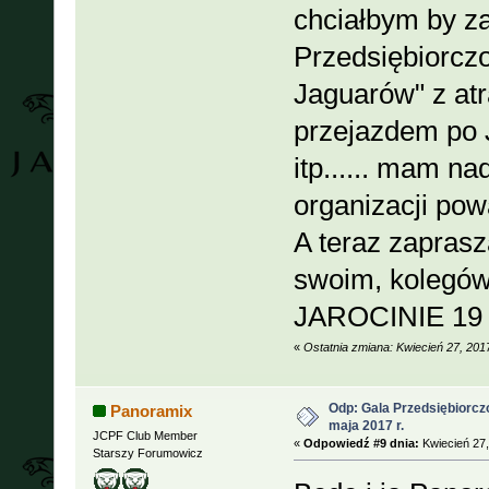
chciałbym by za 
Przedsiębiorczo
Jaguarów" z at
przejazdem po J
itp...... mam na
organizacji po
A teraz zaprasz
swoim, kolegó
JAROCINIE 19 m
«
Ostatnia zmiana: Kwiecień 27, 201
Odp: Gala Przedsiębiorcz
Panoramix
maja 2017 r.
JCPF Club Member
«
Odpowiedź #9 dnia:
Kwiecień 27,
Starszy Forumowicz