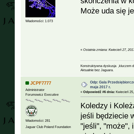
skończenia w k
Może uda się j
Wiadomości: 1.073
«
Ostatnia zmiana: Kwiecień 27, 20
Konstruktywna dyskusja ,kluczem d
Aktualnie bez Jaguara.
Odp: Gala Przedsiębiorcz
JCPF7777
maja 2017 r.
Administrator
«
Odpowiedź #6 dnia:
Kwiecień 25,
Forumowicz Executive
Koledzy i Koleż
jeśli będziecie
Wiadomości: 281
"jeśli", "może",
Jaguar Club Poland Foundation