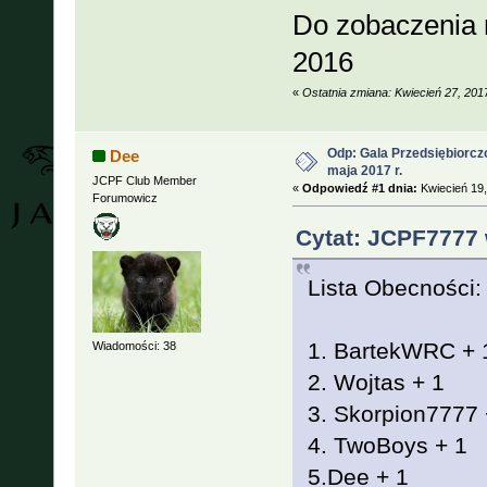
Do zobaczenia n
2016
«
Ostatnia zmiana: Kwiecień 27, 20
Odp: Gala Przedsiębiorcz
Dee
maja 2017 r.
JCPF Club Member
«
Odpowiedź #1 dnia:
Kwiecień 19,
Forumowicz
Cytat: JCPF7777 
Lista Obecności:
1. BartekWRC + 
Wiadomości: 38
2. Wojtas + 1
3. Skorpion7777 
4. TwoBoys + 1
5.Dee + 1