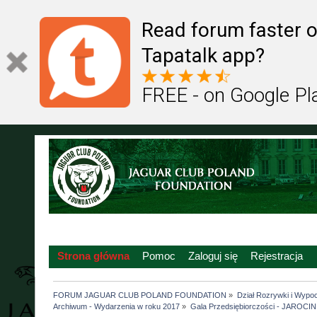
Read forum faster o
Tapatalk app?
FREE - on Google Pl
Strona główna
Pomoc
Zaloguj się
Rejestracja
FORUM JAGUAR CLUB POLAND FOUNDATION
»
Dział Rozrywki i Wypo
Archiwum - Wydarzenia w roku 2017
»
Gala Przedsiębiorczości - JAROCIN 