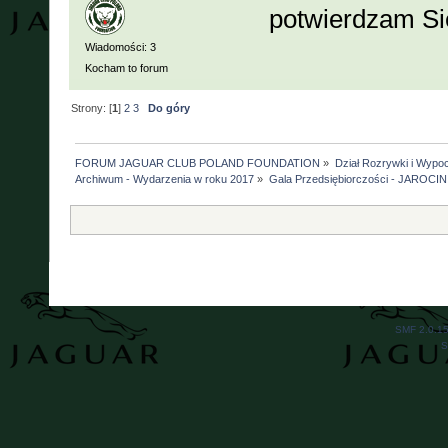
potwierdzam Sie
Wiadomości: 3
Kocham to forum
Strony: [
1
]
2
3
Do góry
FORUM JAGUAR CLUB POLAND FOUNDATION
»
Dział Rozrywki i Wypo
Archiwum - Wydarzenia w roku 2017
»
Gala Przedsiębiorczości - JAROCIN 
SMF 2.0.1
S