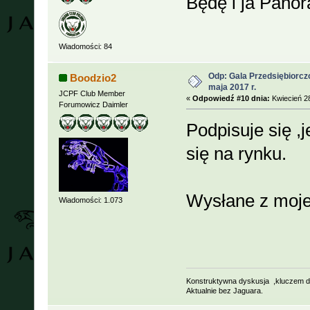
Będę i ja Panor
Wiadomości: 84
Odp: Gala Przedsiębiorcz
Boodzio2
maja 2017 r.
JCPF Club Member
«
Odpowiedź #10 dnia:
Kwiecień 28
Forumowicz Daimler
Podpisuje się ,
się na rynku.
Wysłane z moje
Wiadomości: 1.073
Konstruktywna dyskusja ,kluczem d
Aktualnie bez Jaguara.