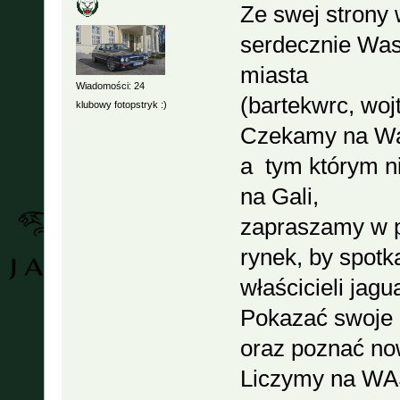
Ze swej strony
serdecznie Wa
miasta
Wiadomości: 24
(bartekwrc, woj
klubowy fotopstryk :)
Czekamy na Was 
a tym którym n
na Gali,
zapraszamy w p
rynek, by spotk
właścicieli jag
Pokazać swoje k
oraz poznać n
Liczymy na WAS