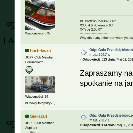
XE Portfolio 25d AWD 18'
X308 4.0 Sovereign 00'
X-Type 2.0d 07'
Wiadomości: 575
-----------------------
Why drive any other car when you c
Odp: Gala Przedsiębiorcz
bartekwrc
maja 2017 r.
JCPF Club Member
«
Odpowiedź #13 dnia:
Maj 01, 201
Forumowicz
Zapraszamy na p
spotkanie na ja
Wiadomości: 24
klubowy fotopstryk :)
Odp: Gala Przedsiębiorcz
Sierszul
maja 2017 r.
JCPF Club Member
«
Odpowiedź #14 dnia:
Maj 06, 201
Aspirant