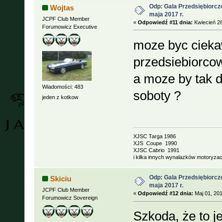
Odp: Gala Przedsiębiorcz
Wojtas
maja 2017 r.
JCPF Club Member
«
Odpowiedź #11 dnia:
Kwiecień 28
Forumowicz Executive
moze byc ciek
przedsiebiorc
a moze by tak d
Wiadomości: 483
soboty ?
jeden z kotkow
XJSC Targa 1986
XJS Coupe 1990
XJSC Cabrio 1991
i kilka innych wynalazków motoryzacj
Odp: Gala Przedsiębiorcz
Skiciu
maja 2017 r.
JCPF Club Member
«
Odpowiedź #12 dnia:
Maj 01, 201
Forumowicz Sovereign
Szkoda, że to j