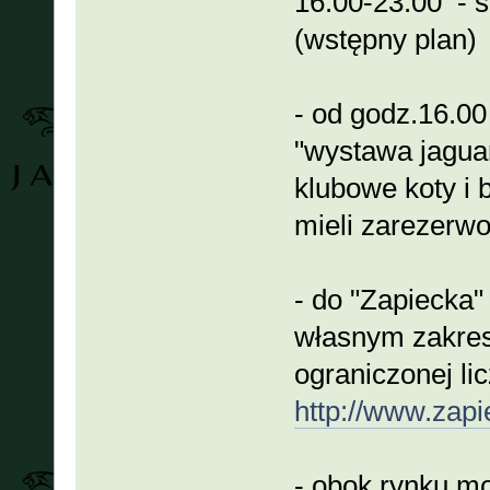
16.00-23.00 - s
(wstępny plan)
- od godz.16.00
"wystawa jagua
klubowe koty i
mieli zarezerwo
- do "Zapiecka
własnym zakresi
ograniczonej li
http://www.zapi
- obok rynku 