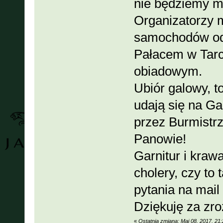
nie będziemy mo
Organizatorzy 
samochodów odp
Pałacem w Tarc
obiadowym.
Ubiór galowy, t
udają się na G
przez Burmistrz
Panowie!
Garnitur i kraw
cholery, czy to
pytania na mai
Dziękuję za zro
«
Ostatnia zmiana: Maj 08, 2017, 2