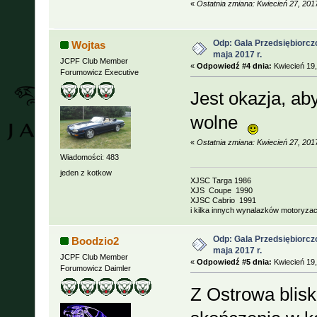
«
Ostatnia zmiana: Kwiecień 27, 20
Odp: Gala Przedsiębiorcz
Wojtas
maja 2017 r.
JCPF Club Member
«
Odpowiedź #4 dnia:
Kwiecień 19,
Forumowicz Executive
Jest okazja, ab
wolne
«
Ostatnia zmiana: Kwiecień 27, 20
Wiadomości: 483
jeden z kotkow
XJSC Targa 1986
XJS Coupe 1990
XJSC Cabrio 1991
i kilka innych wynalazków motoryzacj
Odp: Gala Przedsiębiorcz
Boodzio2
maja 2017 r.
JCPF Club Member
«
Odpowiedź #5 dnia:
Kwiecień 19,
Forumowicz Daimler
Z Ostrowa blisk