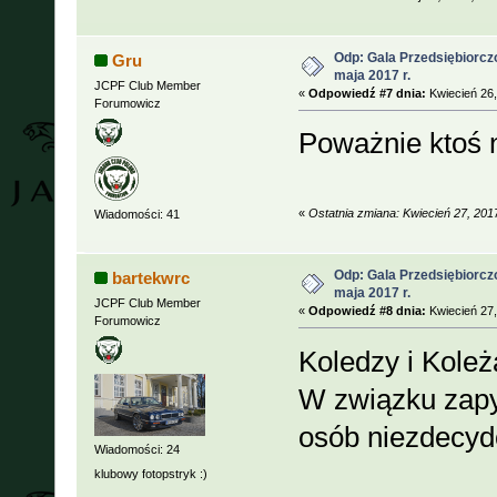
Odp: Gala Przedsiębiorcz
Gru
maja 2017 r.
JCPF Club Member
«
Odpowiedź #7 dnia:
Kwiecień 26,
Forumowicz
Poważnie ktoś n
«
Ostatnia zmiana: Kwiecień 27, 20
Wiadomości: 41
Odp: Gala Przedsiębiorcz
bartekwrc
maja 2017 r.
JCPF Club Member
«
Odpowiedź #8 dnia:
Kwiecień 27,
Forumowicz
Koledzy i Koleż
W związku zapy
osób niezdecyd
Wiadomości: 24
klubowy fotopstryk :)