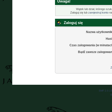
Uwaga!
Wątek lub dział, którego szuk
Zaloguj się lub
zarejestruj konto
na
Zaloguj się
Nazwa użytkownik
Hasł
Czas zalogowania (w minutac
Bądź zawsze zalogowan
Z
SMF 2.0.1
S