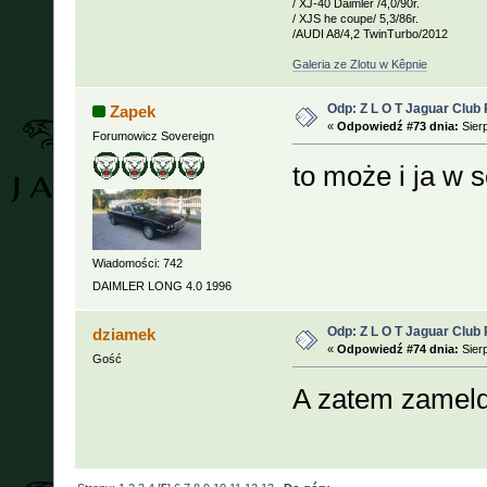
/ XJ-40 Daimler /4,0/90r.
/ XJS he coupe/ 5,3/86r.
/AUDI A8/4,2 TwinTurbo/2012
Galeria ze Zlotu w Kêpnie
Odp: Z L O T Jaguar Club 
Zapek
«
Odpowiedź #73 dnia:
Sierp
Forumowicz Sovereign
to może i ja w 
Wiadomości: 742
DAIMLER LONG 4.0 1996
Odp: Z L O T Jaguar Club 
dziamek
«
Odpowiedź #74 dnia:
Sierp
Gość
A zatem zameld