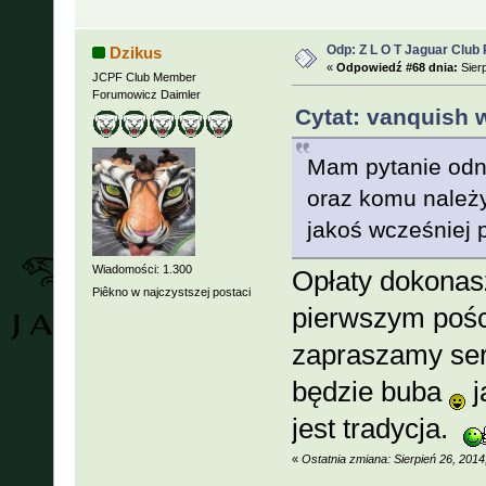
Odp: Z L O T Jaguar Club 
Dzikus
«
Odpowiedź #68 dnia:
Sierp
JCPF Club Member
Forumowicz Daimler
Cytat: vanquish w
Mam pytanie odno
oraz komu należy
jakoś wcześniej 
Wiadomości: 1.300
Opłaty dokonas
Piêkno w najczystszej postaci
pierwszym pośc
zapraszamy ser
będzie buba
j
jest tradycja.
«
Ostatnia zmiana: Sierpień 26, 201