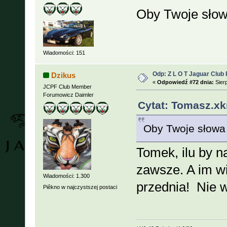
Oby Twoje słow
Wiadomości: 151
Odp: Z L O T Jaguar Club 
Dzikus
«
Odpowiedź #72 dnia:
Sierp
JCPF Club Member
Forumowicz Daimler
Cytat: Tomasz.xk
Oby Twoje słowa 
Tomek, ilu by n
zawsze. A im w
Wiadomości: 1.300
przednia! Nie w
Piêkno w najczystszej postaci