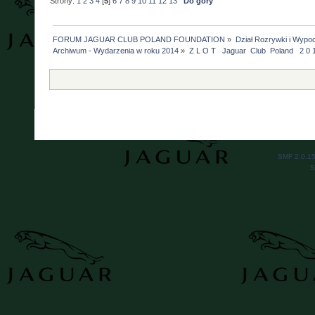
Strony:
1
2
3
4
[
5
]
6
7
8
9
10
11
12
13
Do góry
FORUM JAGUAR CLUB POLAND FOUNDATION
»
Dział Rozrywki i Wypo
Archiwum - Wydarzenia w roku 2014
»
Z L O T   Jaguar  Club  Poland   2 0 
SMF 2.0.1
S