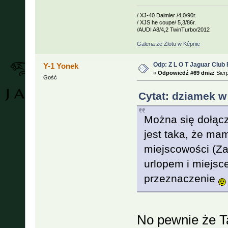
/ XJ-40 Daimler /4,0/90r.
/ XJS he coupe/ 5,3/86r.
/AUDI A8/4,2 TwinTurbo/2012
Galeria ze Zlotu w Kêpnie
Odp: Z L O T Jaguar Club 
Y-1 Yonek
«
Odpowiedź #69 dnia:
Sierp
Gość
Cytat: dziamek w
Można się dołąc
jest taka, że ma
miejscowości (Zar
urlopem i miejsc
przeznaczenie
No pewnie że T