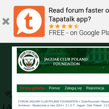
Read forum faster o
Tapatalk app?
FREE - on Google Pl
Strona główna
Pomoc
Zaloguj się
Rejestracja
FORUM JAGUAR CLUB POLAND FOUNDATION
»
Dział Rozrywki i Wypo
Archiwum - Wydarzenia w roku 2014
»
Z L O T   Jaguar  Club  Poland   2 0 