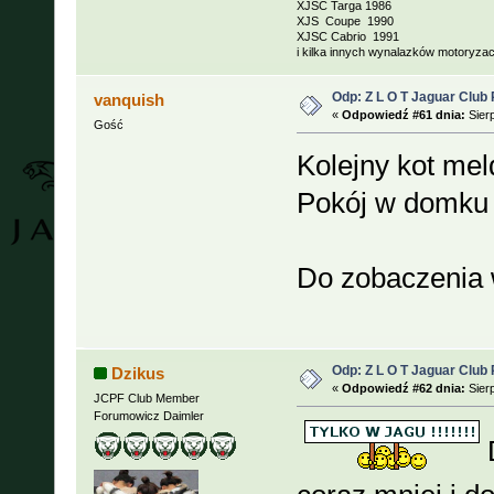
XJSC Targa 1986
XJS Coupe 1990
XJSC Cabrio 1991
i kilka innych wynalazków motoryzacj
Odp: Z L O T Jaguar Club 
vanquish
«
Odpowiedź #61 dnia:
Sierp
Gość
Kolejny kot mel
Pokój w domku 
Do zobaczenia 
Odp: Z L O T Jaguar Club 
Dzikus
«
Odpowiedź #62 dnia:
Sierp
JCPF Club Member
Forumowicz Daimler
D