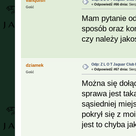
vanquish
«
Odpowiedź #66 dnia:
Sierp
Gość
Mam pytanie odn
sposób oraz ko
czy należy jako
Odp: Z L O T Jaguar Club 
dziamek
«
Odpowiedź #67 dnia:
Sierp
Gość
Można się dołą
sprawa jest ta
sąsiedniej miej
pokrył się z m
jest to chyba j