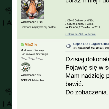
coraz mniej i 
/ XJ-40 Daimler /4,0/90r.
Wiadomości: 1.300
/ XJS he coupe/ 5,3/86r.
Piêkno w najczystszej postaci
/AUDI A8/4,2 TwinTurbo/2012
Galeria ze Zlotu w Kêpnie
Odp: Z L O T Jaguar Club 
MicGin
«
Odpowiedź #63 dnia:
Sierp
Moderator Globalny
Forumowicz Sovereign
Dzisiaj dokonał
Pojawię się w 
Mam nadzieję po
Wiadomości: 796
JCPF Club Member
bawić.
Do zobaczenia.