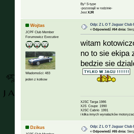
By³ S-type
-pozostajê w rodzinie-
Jest
XJR
Odp: Z L O T Jaguar Club 
Wojtas
«
Odpowiedź #64 dnia:
Sierp
JCPF Club Member
Forumowicz Executive
witam kotowic
no to sie ekipa
bedzie sie dzial
Wiadomości: 483
jeden z kotkow
XJSC Targa 1986
XJS Coupe 1990
XJSC Cabrio 1991
i kilka innych wynalazków motoryzacj
Odp: Z L O T Jaguar Club 
Dzikus
«
Odpowiedź #65 dnia:
Sierp
JCPF Club Member