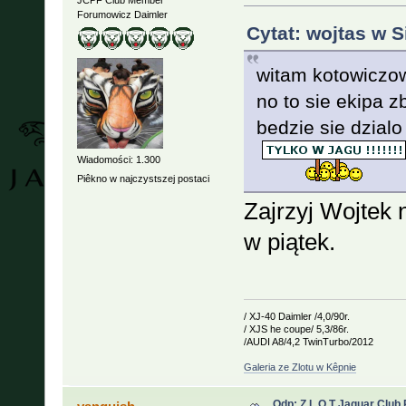
Forumowicz Daimler
Cytat: wojtas w S
witam kotowiczo
no to sie ekipa 
bedzie sie dzialo
Wiadomości: 1.300
Piêkno w najczystszej postaci
Zajrzyj Wojtek n
w piątek.
/ XJ-40 Daimler /4,0/90r.
/ XJS he coupe/ 5,3/86r.
/AUDI A8/4,2 TwinTurbo/2012
Galeria ze Zlotu w Kêpnie
Odp: Z L O T Jaguar Club 