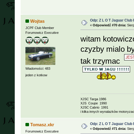
Odp: Z L O T Jaguar Club 
Wojtas
«
Odpowiedź #70 dnia:
Sierp
JCPF Club Member
Forumowicz Executive
witam kotowic
czyzby mialo b
tak trzymac
Wiadomości: 483
jeden z kotkow
XJSC Targa 1986
XJS Coupe 1990
XJSC Cabrio 1991
i kilka innych wynalazków motoryzacj
Odp: Z L O T Jaguar Club 
Tomasz.xkr
«
Odpowiedź #71 dnia:
Sierp
Forumowicz Executive