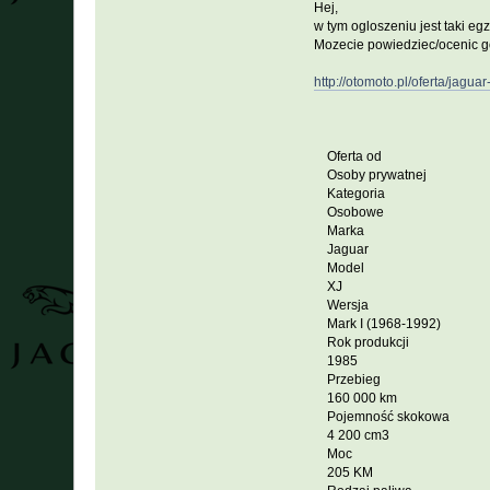
Hej,
w tym ogloszeniu jest taki eg
Mozecie powiedziec/ocenic go
http://otomoto.pl/oferta/jagu
Oferta od
Osoby prywatnej
Kategoria
Osobowe
Marka
Jaguar
Model
XJ
Wersja
Mark I (1968-1992)
Rok produkcji
1985
Przebieg
160 000 km
Pojemność skokowa
4 200 cm3
Moc
205 KM