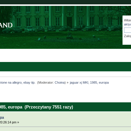
Wita
akty
Zalo
ione na allegro, ebay itp. 
(Moderator:
Choina
) »
jaguar xj MKI, 1985, europa
985, europa (Przeczytany 7551 razy)
opa
20:26:14 pm »