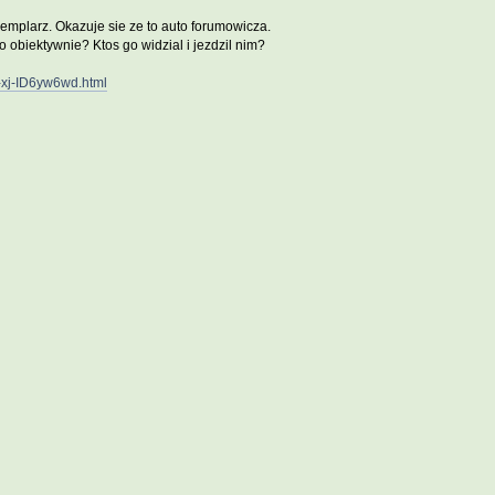
zemplarz. Okazuje sie ze to auto forumowicza.
 obiektywnie? Ktos go widzial i jezdzil nim?
ar-xj-ID6yw6wd.html