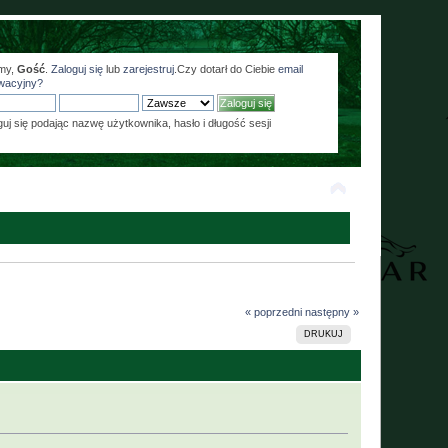
my,
Gość
.
Zaloguj się
lub
zarejestruj
.Czy dotarł do Ciebie
email
wacyjny?
guj się podając nazwę użytkownika, hasło i długość sesji
« poprzedni
następny »
DRUKUJ