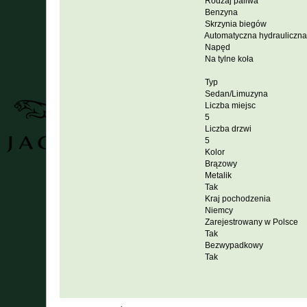
Rodzaj paliwa
Benzyna
Skrzynia biegów
Automatyczna hydrauliczna 
Napęd
Na tylne koła
Typ
Sedan/Limuzyna
Liczba miejsc
5
Liczba drzwi
5
Kolor
Brązowy
Metalik
Tak
Kraj pochodzenia
Niemcy
Zarejestrowany w Polsce
Tak
Bezwypadkowy
Tak