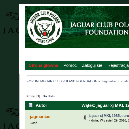
Strona główna
Pomoc
Zaloguj się
Rejestracja
FORUM JAGUAR CLUB POLAND FOUNDATION
»
Jagmarket
»
Znalez
Strony: [
1
]
Do dołu
Autor
Wątek: jaguar xj MKI, 1
jaguar xj MKI, 1985, eur
jagmaniac
«
dnia:
Wrzesień 29, 2016, 
Gość