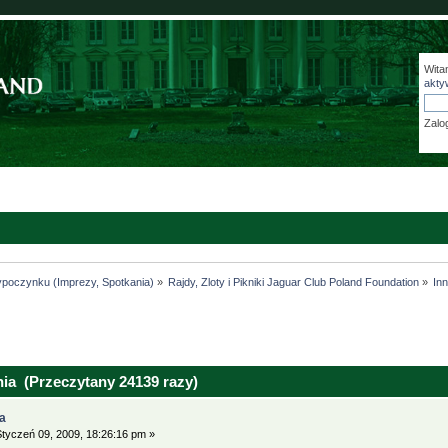
Wita
akty
Zalo
ypoczynku (Imprezy, Spotkania)
»
Rajdy, Zloty i Pikniki Jaguar Club Poland Foundation
»
In
ia (Przeczytany 24139 razy)
a
tyczeń 09, 2009, 18:26:16 pm »