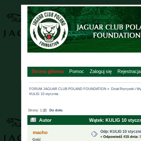
Strona główna
Pomoc
Zaloguj się
Rejestracja
FORUM JAGUAR CLUB POLAND FOUNDATION
»
Dział Rozrywki i W
KULIG 10 stycznia
Strony:
1
[
2
]
Do dołu
Autor
Wątek: KULIG 10 styczn
Odp: KULIG 10 styczni
macho
«
Odpowiedź #15 dnia:
S
Gość