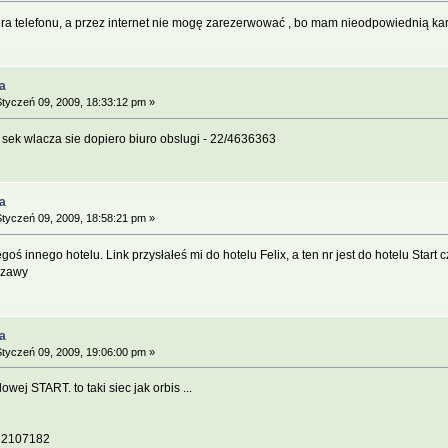
era telefonu, a przez internet nie mogę zarezerwować , bo mam nieodpowiednią ka
a
tyczeń 09, 2009, 18:33:12 pm »
sek wlacza sie dopiero biuro obslugi - 22/4636363
a
tyczeń 09, 2009, 18:58:21 pm »
egoś innego hotelu. Link przysłałeś mi do hotelu Felix, a ten nr jest do hotelu Sta
szawy
a
tyczeń 09, 2009, 19:06:00 pm »
lowej START. to taki siec jak orbis ...
, 2107182