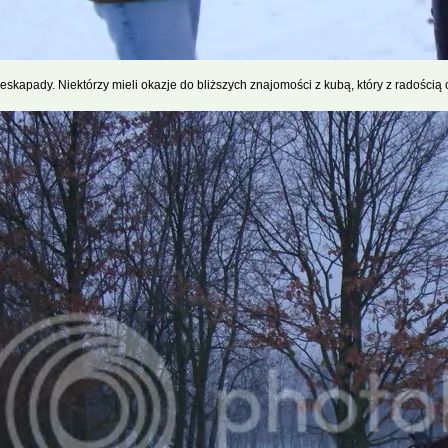
eskapady. Niektórzy mieli okazje do bliższych znajomości z kubą, który z radością o