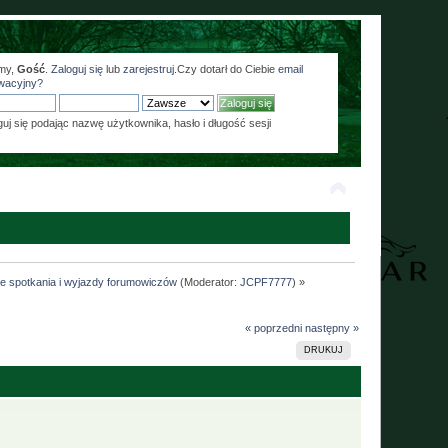
my,
Gość
.
Zaloguj się
lub
zarejestruj
.Czy dotarł do Ciebie
email
wacyjny?
guj się podając nazwę użytkownika, hasło i długość sesji
ne spotkania i wyjazdy forumowiczów
(Moderator:
JCPF7777
) »
« poprzedni
następny »
DRUKUJ