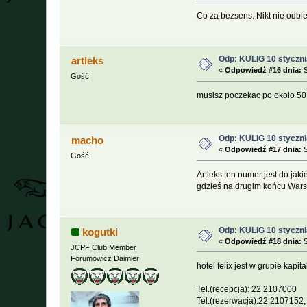
Co za bezsens. Nikt nie odbi
Odp: KULIG 10 styczni
artleks
«
Odpowiedź #16 dnia:
S
Gość
musisz poczekac po okolo 50 
Odp: KULIG 10 styczni
macho
«
Odpowiedź #17 dnia:
S
Gość
Artleks ten numer jest do jaki
gdzieś na drugim końcu War
Odp: KULIG 10 styczni
kogutki
«
Odpowiedź #18 dnia:
S
JCPF Club Member
Forumowicz Daimler
hotel felix jest w grupie kapita
Tel.(recepcja): 22 2107000
Tel.(rezerwacja):22 2107152