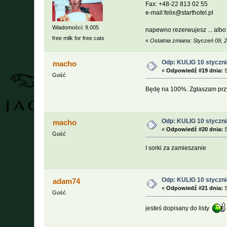
Fax: +48-22 813 02 55
e-mail:felix@starthotel.pl
Wiadomości: 9.005
napewno rezerwujesz ... albo n
free milk for free cats
«
Ostatnia zmiana: Styczeń 09, 
Odp: KULIG 10 styczni
macho
«
Odpowiedź #19 dnia:
S
Gość
Będę na 100%. Zgłaszam prz
Odp: KULIG 10 styczni
macho
«
Odpowiedź #20 dnia:
S
Gość
I sorki za zamieszanie
Odp: KULIG 10 styczni
adam74
«
Odpowiedź #21 dnia:
S
Gość
jesteś dopisany do listy