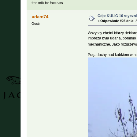
free milk for free cats
Odp: KULIG 10 styczni
adam74
«
Odpowiedź #25 dnia:
S
Gość
Wszyscy chętni którzy deklaro
Impreza była udana, pomimo 
mechaniczne. Jako rozgrzewac
Pogaduchy nad kubkiem win