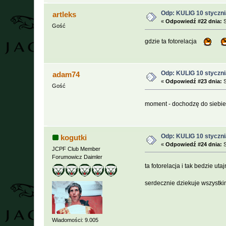
Odp: KULIG 10 styczni
artleks
«
Odpowiedź #22 dnia:
S
Gość
gdzie ta fotorelacja
Odp: KULIG 10 styczni
adam74
«
Odpowiedź #23 dnia:
S
Gość
moment - dochodzę do siebi
Odp: KULIG 10 styczni
kogutki
«
Odpowiedź #24 dnia:
S
JCPF Club Member
Forumowicz Daimler
ta fotorelacja i tak bedzie ut
serdecznie dziekuje wszystkim
Wiadomości: 9.005