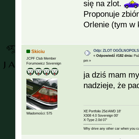
się na zlot.
Proponuje zbiór
Orlenie (tym w
Odp: ZLOT OGÓLNOPOLSKI
Skiciu
«
Odpowiedź #182 dnia:
Paź
JCPF Club Member
pm »
Forumowicz Sovereign
ja dziś mam my
nadzieje, że pad
XE Portfolio 25d AWD 18'
Wiadomości: 575
X308 4.0 Sovereign 00'
X-Type 2.0d 07'
-----------------------
Why drive any other car when you c