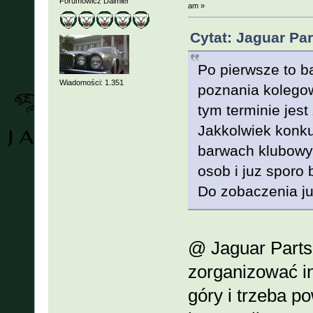
Forumowicz Daimler
am »
Cytat: Jaguar Par
Po pierwsze to ba
Wiadomości: 1.351
poznania kolegow
tym terminie jes
Jakkolwiek konku
barwach klubowyc
osob i juz sporo 
Do zobaczenia jut
@ Jaguar Part
zorganizować i
góry i trzeba 