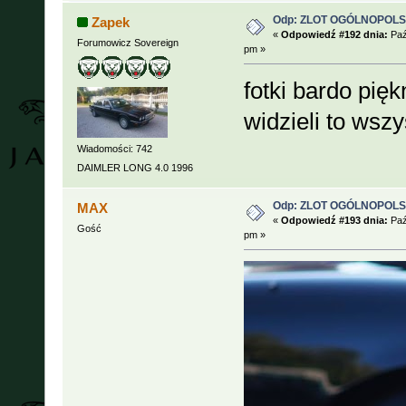
Odp: ZLOT OGÓLNOPOLSKI
Zapek
«
Odpowiedź #192 dnia:
Paź
Forumowicz Sovereign
pm »
fotki bardo pięk
widzieli to wsz
Wiadomości: 742
DAIMLER LONG 4.0 1996
Odp: ZLOT OGÓLNOPOLSKI
MAX
«
Odpowiedź #193 dnia:
Paź
Gość
pm »