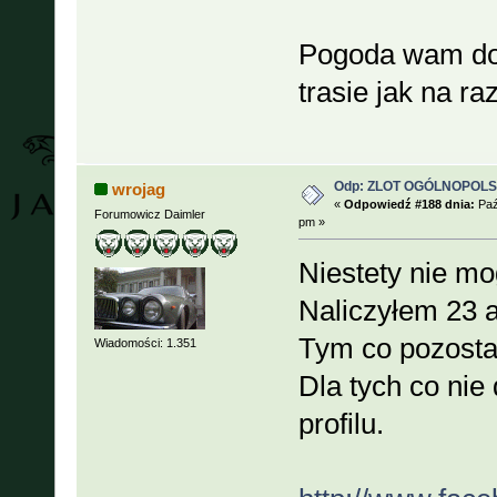
Pogoda wam dop
trasie jak na r
Odp: ZLOT OGÓLNOPOLSKI
wrojag
«
Odpowiedź #188 dnia:
Paź
Forumowicz Daimler
pm »
Niestety nie mog
Naliczyłem 23 a
Tym co pozostal
Wiadomości: 1.351
Dla tych co nie
profilu.