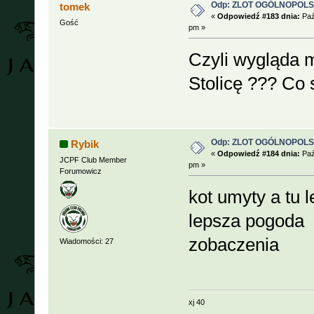
Odp: ZLOT OGÓLNOPOLSKI
tomek
«
Odpowiedź #183 dnia:
Paź
Gość
pm »
Czyli wygląda m
Stolicę ??? Co 
Odp: ZLOT OGÓLNOPOLSKI
Rybik
«
Odpowiedź #184 dnia:
Paź
JCPF Club Member
pm »
Forumowicz
kot umyty a tu 
lepsza pogoda s
zobaczenia
Wiadomości: 27
xj 40