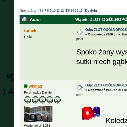
Strony:
1
...
4
5
6
7
8
9
10
11
12
[
13
]
14
15
16
Do dołu
Autor
Wątek: ZLOT OGÓLNOPOLSK
Odp: ZLOT OGÓLNOPOLSKI
tomek
«
Odpowiedź #180 dnia:
Paź
Gość
pm »
Spoko żony wys
sutki niech gąb
Odp: ZLOT OGÓLNOPOLSKI
wrojag
«
Odpowiedź #181 dnia:
Paź
Forumowicz Daimler
pm »
Koledz
Wiadomości: 1.351