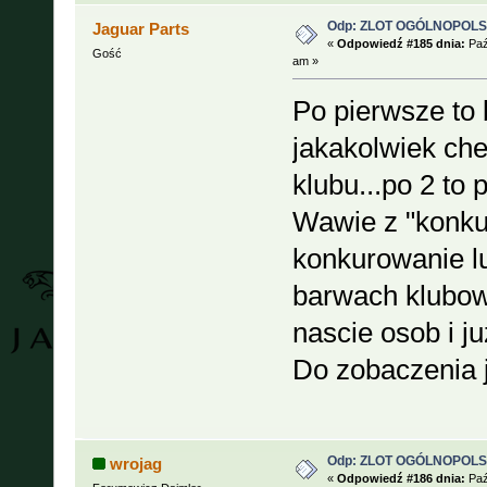
Odp: ZLOT OGÓLNOPOLSKI
Jaguar Parts
«
Odpowiedź #185 dnia:
Paź
Gość
am »
Po pierwsze to 
jakakolwiek che
klubu...po 2 to 
Wawie z "konku
konkurowanie lu
barwach klubowy
nascie osob i j
Do zobaczenia j
Odp: ZLOT OGÓLNOPOLSKI
wrojag
«
Odpowiedź #186 dnia:
Paź