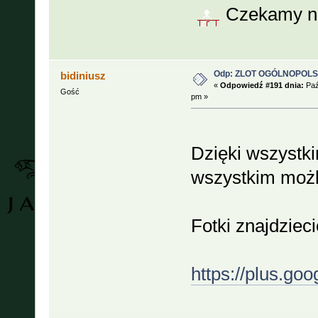
Czekamy na
Odp: ZLOT OGÓLNOPOLSKI
bidiniusz
«
Odpowiedź #191 dnia:
Paź
Gość
pm »
Dzięki wszystki
wszystkim możl
Fotki znajdzieci
https://plus.g