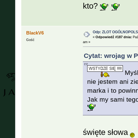
kto?
Odp: ZLOT OGÓLNOPOLSKI
BlackV6
«
Odpowiedź #187 dnia:
Paź
Gość
am »
Cytat: wrojag w P
Myśl
nie jestem ani zi
marka i to powinn
Jak my sami tego
święte słowa