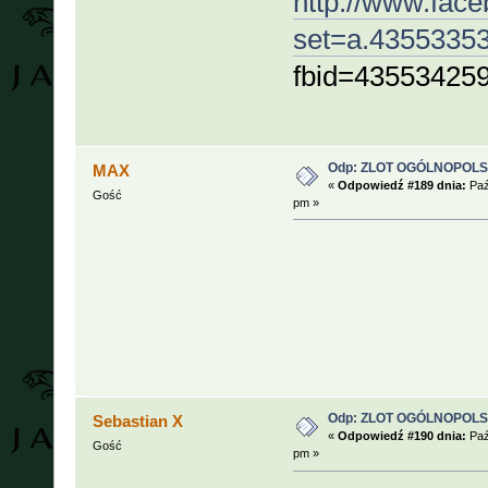
http://www.fac
set=a.4355335
fbid=43553425
Odp: ZLOT OGÓLNOPOLSKI
MAX
«
Odpowiedź #189 dnia:
Paź
Gość
pm »
Odp: ZLOT OGÓLNOPOLSKI
Sebastian X
«
Odpowiedź #190 dnia:
Paź
Gość
pm »