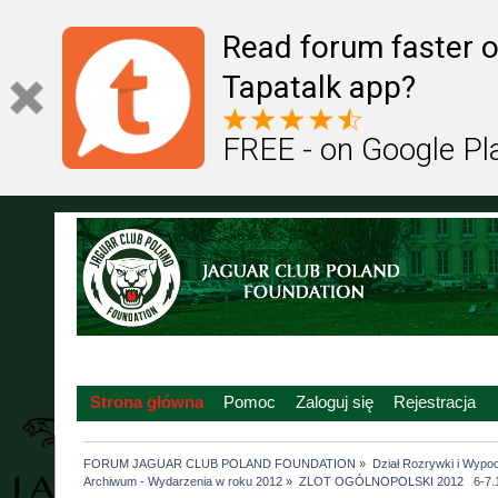
Read forum faster o
Tapatalk app?
FREE - on Google Pl
Strona główna
Pomoc
Zaloguj się
Rejestracja
FORUM JAGUAR CLUB POLAND FOUNDATION
»
Dział Rozrywki i Wypo
Archiwum - Wydarzenia w roku 2012
»
ZLOT OGÓLNOPOLSKI 2012   6-7.1