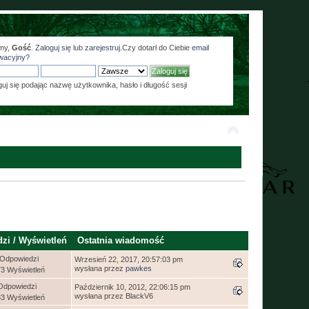
my,
Gość
.
Zaloguj się
lub
zarejestruj
.Czy dotarł do Ciebie
email
wacyjny?
guj się podając nazwę użytkownika, hasło i długość sesji
dzi
/
Wyświetleń
Ostatnia wiadomość
 Odpowiedzi
Wrzesień 22, 2017, 20:57:03 pm
wysłana przez
pawkes
73 Wyświetleń
Odpowiedzi
Październik 10, 2012, 22:06:15 pm
wysłana przez BlackV6
33 Wyświetleń