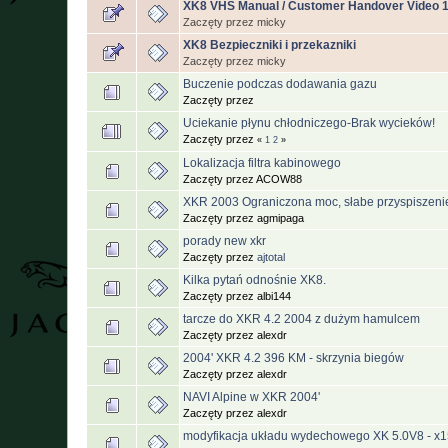
XK8 VHS Manual / Customer Handover Video 
Zaczęty przez micky
XK8 Bezpieczniki i przekazniki
Zaczęty przez micky
Buczenie podczas dodawania gazu
Zaczęty przez
Uciekanie płynu chłodniczego-Brak wycieków!
Zaczęty przez
«
1
2
»
Lokalizacja filtra kabinowego
Zaczęty przez ACOW88
XKR 2003 Ograniczona moc, słabe przyspiszenie
Zaczęty przez agmipaga
porady new xkr
Zaczęty przez
ajtotal
Kilka pytań odnośnie XK8.
Zaczęty przez albi144
tarcze do XKR 4.2 2004 z dużym hamulcem
Zaczęty przez alexdr
2004' XKR 4.2 396 KM - skrzynia biegów
Zaczęty przez alexdr
NAVI Alpine w XKR 2004'
Zaczęty przez alexdr
modyfikacja układu wydechowego XK 5.0V8 - x