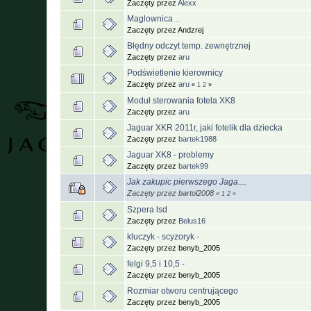
Zaczęty przez
Alexx
Maglownica ..
Zaczęty przez Andzrej
Błędny odczyt temp. zewnętrznej
Zaczęty przez
aru
Podświetlenie kierownicy
Zaczęty przez
aru
«
1
2
»
Moduł sterowania fotela XK8
Zaczęty przez
aru
Jaguar XKR 2011r, jaki fotelik dla dziecka
Zaczęty przez
bartek1988
Jaguar XK8 - problemy
Zaczęty przez
bartek99
Jak zakupic pierwszego Jaga....
Zaczęty przez bartol2008
«
1
2
»
Szpera lsd
Zaczęty przez
Belus16
kluczyk - scyzoryk -
Zaczęty przez benyb_2005
felgi 9,5 i 10,5 -
Zaczęty przez benyb_2005
Rozmiar otworu centrującego
Zaczęty przez benyb_2005