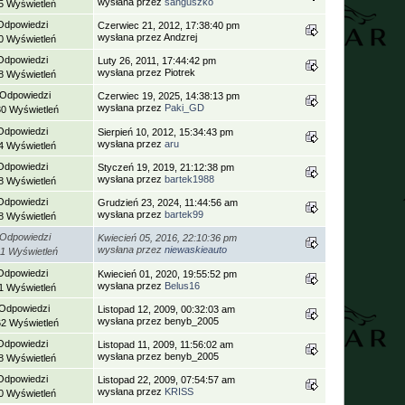
wysłana przez
sanguszko
5 Wyświetleń
Odpowiedzi
Czerwiec 21, 2012, 17:38:40 pm
wysłana przez Andzrej
0 Wyświetleń
Odpowiedzi
Luty 26, 2011, 17:44:42 pm
wysłana przez Piotrek
8 Wyświetleń
 Odpowiedzi
Czerwiec 19, 2025, 14:38:13 pm
wysłana przez
Paki_GD
30 Wyświetleń
Odpowiedzi
Sierpień 10, 2012, 15:34:43 pm
wysłana przez
aru
4 Wyświetleń
Odpowiedzi
Styczeń 19, 2019, 21:12:38 pm
wysłana przez
bartek1988
8 Wyświetleń
Odpowiedzi
Grudzień 23, 2024, 11:44:56 am
wysłana przez
bartek99
8 Wyświetleń
 Odpowiedzi
Kwiecień 05, 2016, 22:10:36 pm
wysłana przez
niewaskieauto
11 Wyświetleń
Odpowiedzi
Kwiecień 01, 2020, 19:55:52 pm
wysłana przez
Belus16
1 Wyświetleń
 Odpowiedzi
Listopad 12, 2009, 00:32:03 am
wysłana przez benyb_2005
62 Wyświetleń
Odpowiedzi
Listopad 11, 2009, 11:56:02 am
wysłana przez benyb_2005
8 Wyświetleń
Odpowiedzi
Listopad 22, 2009, 07:54:57 am
wysłana przez
KRISS
0 Wyświetleń