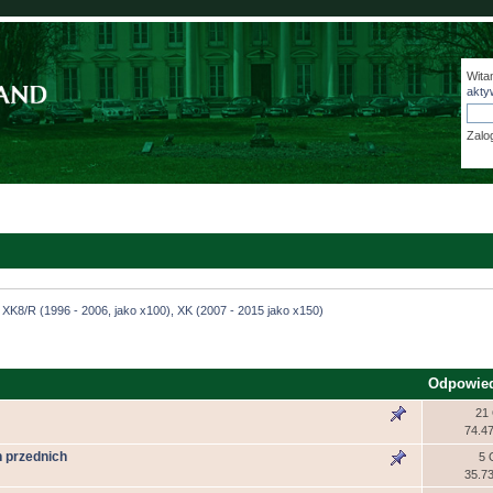
Wita
akty
Zalo
XK8/R (1996 - 2006, jako x100), XK (2007 - 2015 jako x150)
Odpowie
21
74.4
 przednich
5 
35.7