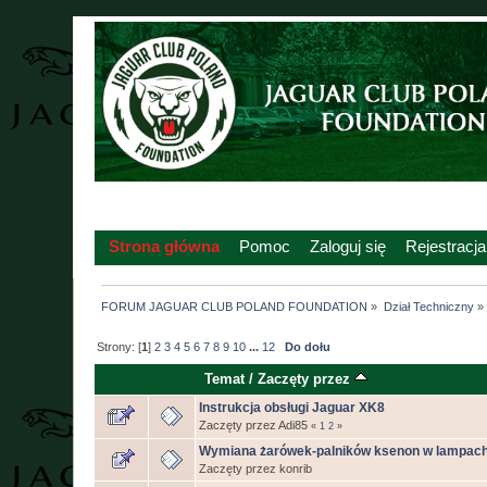
Strona główna
Pomoc
Zaloguj się
Rejestracja
FORUM JAGUAR CLUB POLAND FOUNDATION
»
Dział Techniczny
»
Strony: [
1
]
2
3
4
5
6
7
8
9
10
...
12
Do dołu
Temat
/
Zaczęty przez
Instrukcja obsługi Jaguar XK8
Zaczęty przez Adi85
«
1
2
»
Wymiana żarówek-palników ksenon w lampach
Zaczęty przez konrib