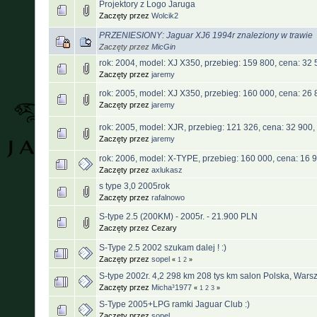
Projektory z Logo Jaruga
Zaczęty przez
Wolcik2
PRZENIESIONY: Jaguar XJ6 1994r znaleziony w trawie
Zaczęty przez
MicGin
rok: 2004, model: XJ X350, przebieg: 159 800, cena: 3
Zaczęty przez
jaremy
rok: 2005, model: XJ X350, przebieg: 160 000, cena: 26
Zaczęty przez
jaremy
rok: 2005, model: XJR, przebieg: 121 326, cena: 32 900,
Zaczęty przez
jaremy
rok: 2006, model: X-TYPE, przebieg: 160 000, cena: 16 
Zaczęty przez
axlukasz
s type 3,0 2005rok
Zaczęty przez
rafalnowo
S-type 2.5 (200KM) - 2005r. - 21.900 PLN
Zaczęty przez Cezary
S-Type 2.5 2002 szukam dalej ! :)
Zaczęty przez
sopel
«
1
2
»
S-type 2002r. 4,2 298 km 208 tys km salon Polska, War
Zaczęty przez
Micha³1977
«
1
2
3
»
S-Type 2005+LPG ramki Jaguar Club :)
Zaczęty przez
sopel