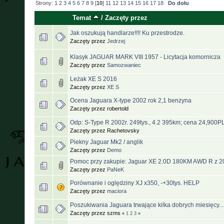
Strony:
1
2
3
4
5
6
7
8
9
[
10
]
11
12
13
14
15
16
17
18
Do dołu
Temat
/
Zaczęty przez
Jak oszukują handlarze!!!! Ku przestrodze.
Zaczęty przez
Jedrzej
Klasyk JAGUAR MARK VIII 1957 - Licytacja komornicza
Zaczęty przez
Samozwaniec
Leżak XE S 2016
Zaczęty przez
XE S
Ocena Jaguara X-type 2002 rok 2,1 benzyna
Zaczęty przez robertold
Odp: S-Type R 2002r. 249tys., 4.2 395km; cena 24,900P
Zaczęty przez Rachetovsky
Piekny Jaguar Mk2 / anglik
Zaczęty przez
Demo
Pomoc przy zakupie: Jaguar XE 2.0D 180KM AWD R z 2
Zaczęty przez
PaNeK
Porównanie i oględziny XJ x350, -+30tys. HELP
Zaczęty przez
maciora
Poszukiwania Jaguara trwające kilka dobrych miesięcy...
Zaczęty przez szms
«
1
2
3
»