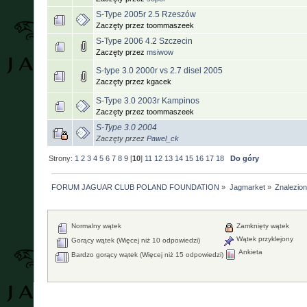
S-Type 2005r 2.5 Rzeszów
Zaczęty przez toommaszeek
S-Type 2006 4.2 Szczecin
Zaczęty przez
msiwow
S-type 3.0 2000r vs 2.7 disel 2005
Zaczęty przez kgacek
S-Type 3.0 2003r Kampinos
Zaczęty przez toommaszeek
S-Type 3.0 2004
Zaczęty przez
Pawel_ck
Strony:
1
2
3
4
5
6
7
8
9
[
10
]
11
12
13
14
15
16
17
18
Do góry
FORUM JAGUAR CLUB POLAND FOUNDATION
»
Jagmarket
»
Znalezione
Normalny wątek
Zamknięty wątek
Wątek przyklejony
Gorący wątek (Więcej niż 10 odpowiedzi)
Ankieta
Bardzo gorący wątek (Więcej niż 15 odpowiedzi)