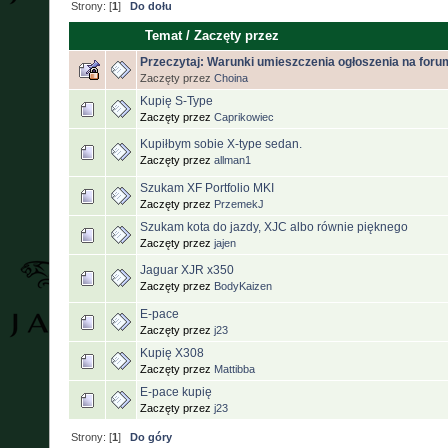
Strony: [
1
]
Do dołu
Temat
/
Zaczęty przez
Przeczytaj: Warunki umieszczenia ogłoszenia na foru
Zaczęty przez
Choina
Kupię S-Type
Zaczęty przez
Caprikowiec
Kupiłbym sobie X-type sedan.
Zaczęty przez
allman1
Szukam XF Portfolio MKI
Zaczęty przez
PrzemekJ
Szukam kota do jazdy, XJC albo równie pięknego
Zaczęty przez
jajen
Jaguar XJR x350
Zaczęty przez
BodyKaizen
E-pace
Zaczęty przez
j23
Kupię X308
Zaczęty przez
Mattibba
E-pace kupię
Zaczęty przez
j23
Strony: [
1
]
Do góry