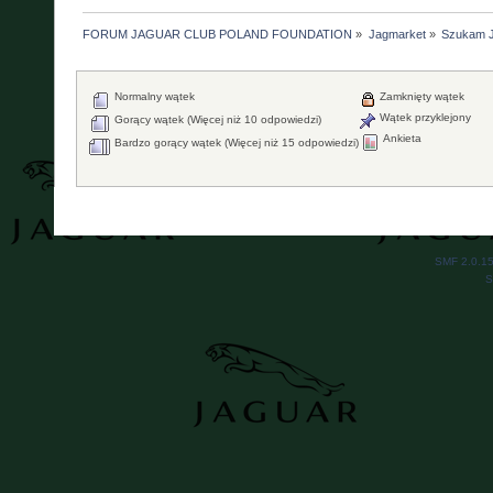
FORUM JAGUAR CLUB POLAND FOUNDATION
»
Jagmarket
»
Szukam 
Normalny wątek
Zamknięty wątek
Wątek przyklejony
Gorący wątek (Więcej niż 10 odpowiedzi)
Ankieta
Bardzo gorący wątek (Więcej niż 15 odpowiedzi)
SMF 2.0.1
S