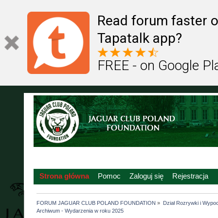
Read forum faster o
Tapatalk app?
FREE - on Google Pl
Strona główna
Pomoc
Zaloguj się
Rejestracja
FORUM JAGUAR CLUB POLAND FOUNDATION
»
Dział Rozrywki i Wypo
Archiwum - Wydarzenia w roku 2025