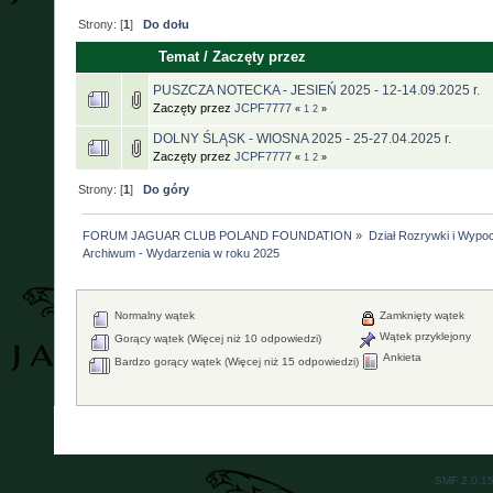
Strony: [
1
]
Do dołu
Temat
/
Zaczęty przez
PUSZCZA NOTECKA - JESIEŃ 2025 - 12-14.09.2025 r.
Zaczęty przez
JCPF7777
«
1
2
»
DOLNY ŚLĄSK - WIOSNA 2025 - 25-27.04.2025 r.
Zaczęty przez
JCPF7777
«
1
2
»
Strony: [
1
]
Do góry
FORUM JAGUAR CLUB POLAND FOUNDATION
»
Dział Rozrywki i Wypo
Archiwum - Wydarzenia w roku 2025
Normalny wątek
Zamknięty wątek
Wątek przyklejony
Gorący wątek (Więcej niż 10 odpowiedzi)
Ankieta
Bardzo gorący wątek (Więcej niż 15 odpowiedzi)
SMF 2.0.1