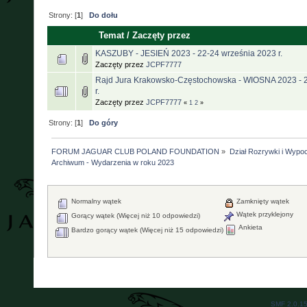
Strony: [
1
]
Do dołu
Temat
/
Zaczęty przez
KASZUBY - JESIEŃ 2023 - 22-24 września 2023 r.
Zaczęty przez
JCPF7777
Rajd Jura Krakowsko-Częstochowska - WIOSNA 2023 - 2
r.
Zaczęty przez
JCPF7777
«
1
2
»
Strony: [
1
]
Do góry
FORUM JAGUAR CLUB POLAND FOUNDATION
»
Dział Rozrywki i Wypo
Archiwum - Wydarzenia w roku 2023
Normalny wątek
Zamknięty wątek
Wątek przyklejony
Gorący wątek (Więcej niż 10 odpowiedzi)
Ankieta
Bardzo gorący wątek (Więcej niż 15 odpowiedzi)
SMF 2.0.1