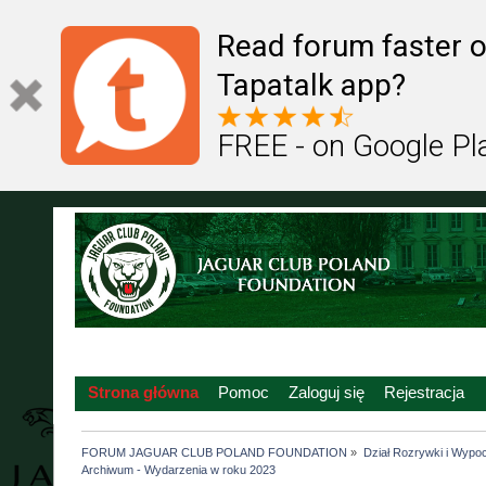
Read forum faster o
Tapatalk app?
FREE - on Google Pl
Strona główna
Pomoc
Zaloguj się
Rejestracja
FORUM JAGUAR CLUB POLAND FOUNDATION
»
Dział Rozrywki i Wypo
Archiwum - Wydarzenia w roku 2023