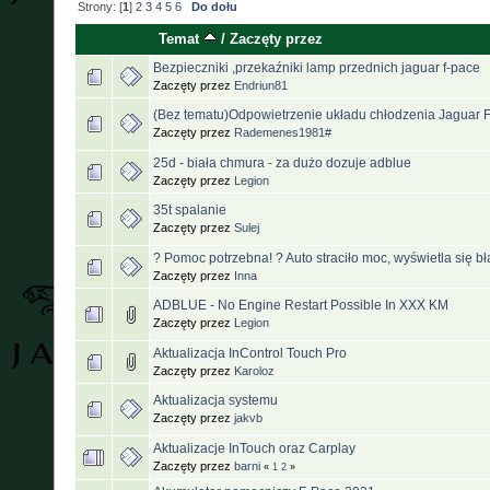
Strony: [
1
]
2
3
4
5
6
Do dołu
Temat
/
Zaczęty przez
Bezpieczniki ,przekaźniki lamp przednich jaguar f-pace
Zaczęty przez
Endriun81
(Bez tematu)Odpowietrzenie układu chłodzenia Jaguar 
Zaczęty przez
Rademenes1981#
25d - biała chmura - za dużo dozuje adblue
Zaczęty przez
Legion
35t spalanie
Zaczęty przez
Sulej
? Pomoc potrzebna! ? Auto straciło moc, wyświetla się b
Zaczęty przez
Inna
ADBLUE - No Engine Restart Possible In XXX KM
Zaczęty przez
Legion
Aktualizacja InControl Touch Pro
Zaczęty przez
Karoloz
Aktualizacja systemu
Zaczęty przez
jakvb
Aktualizacje InTouch oraz Carplay
Zaczęty przez
barni
«
1
2
»