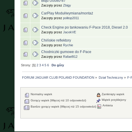
Błąd U0080-87
Zaczęty przez
Zbigy
CarPlay Moduł/wymiana/montaż
Zaczęty przez
politop2011
Check Engine po tankowaniu F-Pace 2018, Diesel 2.0
Zaczęty przez
JacekVE
Chińskie reflektory
Zaczęty przez
Rychie
Chodniczki gumowe do F-Pace
Zaczęty przez
Rafael912
Strony: [
1
]
2
3
4
5
6
Do góry
FORUM JAGUAR CLUB POLAND FOUNDATION
»
Dział Techniczny
»
F-P
Normalny wątek
Zamknięty wątek
Wątek przyklejony
Gorący wątek (Więcej niż 10 odpowiedzi)
Ankieta
Bardzo gorący wątek (Więcej niż 15 odpowiedzi)