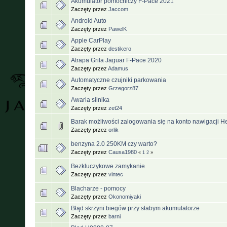
Akumulator pomocniczy F-Pace 2021
Zaczęty przez
Jaccom
Android Auto
Zaczęty przez
PawelK
Apple CarPlay
Zaczęty przez
destikero
Atrapa Grila Jaguar F-Pace 2020
Zaczęty przez
Adamus
Automatyczne czujniki parkowania
Zaczęty przez
Grzegorz87
Awaria silnika
Zaczęty przez
zet24
Barak możliwości zalogowania się na konto nawigacji He
Zaczęty przez
orlik
benzyna 2.0 250KM czy warto?
Zaczęty przez
Causa1980
«
1
2
»
Bezkluczykowe zamykanie
Zaczęty przez
vintec
Blacharze - pomocy
Zaczęty przez
Okonomiyaki
Błąd skrzyni biegów przy słabym akumulatorze
Zaczęty przez
barni