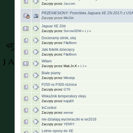
Zaczęty przez
Jaccom
PRZENIESIONY: Przeróbka Jaguara XE 25t 2017r z US
Zaczęty przez
MicGin
Jaguar XE 20d
Zaczęty przez
SorrowSDW
«
1
2
»
Docieramy silnik, olej
Zaczęty przez
FilipBonn
Jaki fotelik dziecięcy
Zaczęty przez
FilipBonn
Witam
Zaczęty przez Mati.Jn.K
«
1
2
»
Białe plamy
Zaczęty przez
Mikelojs
P250 vs P300 różnice
Zaczęty przez
GTK
Wskaźnik temperatury oleju
Zaczęty przez
kajoj69
InControl
Zaczęty przez
wemar
nie działają wycieraczki w xe2016
Zaczęty przez
YERRY
Letnie opony do XE