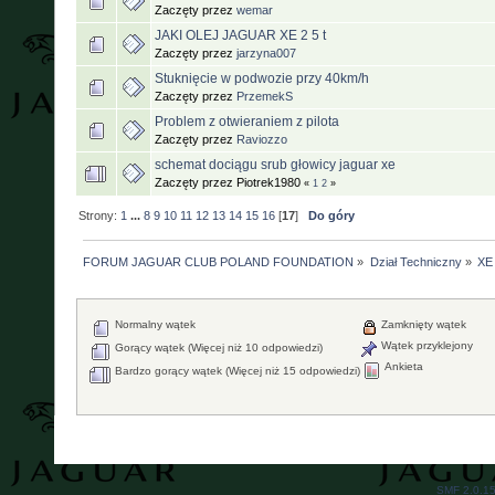
Zaczęty przez
wemar
JAKI OLEJ JAGUAR XE 2 5 t
Zaczęty przez
jarzyna007
Stuknięcie w podwozie przy 40km/h
Zaczęty przez
PrzemekS
Problem z otwieraniem z pilota
Zaczęty przez
Raviozzo
schemat dociągu srub głowicy jaguar xe
Zaczęty przez Piotrek1980
«
1
2
»
Strony:
1
...
8
9
10
11
12
13
14
15
16
[
17
]
Do góry
FORUM JAGUAR CLUB POLAND FOUNDATION
»
Dział Techniczny
»
XE 
Normalny wątek
Zamknięty wątek
Wątek przyklejony
Gorący wątek (Więcej niż 10 odpowiedzi)
Ankieta
Bardzo gorący wątek (Więcej niż 15 odpowiedzi)
SMF 2.0.1