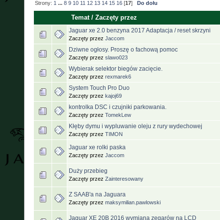
Strony:
1
...
8
9
10
11
12
13
14
15
16
[
17
]
Do dołu
Temat
/
Zaczęty przez
Jaguar xe 2.0 benzyna 2017 Adaptacja / reset skrzyni
Zaczęty przez
Jaccom
Dziwne ogłosy. Proszę o fachową pomoc
Zaczęty przez
slawo023
Wybierak selektor biegów zacięcie.
Zaczęty przez
rexmarek6
System Touch Pro Duo
Zaczęty przez
kajoj69
kontrolka DSC i czujniki parkowania.
Zaczęty przez
TomekLew
Kłęby dymu i wypluwanie oleju z rury wydechowej
Zaczęty przez
TIMON
Jaguar xe rolki paska
Zaczęty przez
Jaccom
Duży przebieg
Zaczęty przez
Zainteresowany
Z SAAB'a na Jaguara
Zaczęty przez
maksymilian.pawlowski
Jaguar XE 20B 2016 wymiana zegarów na LCD